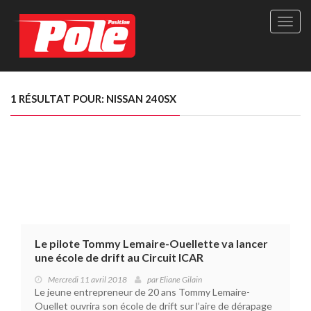
Site
officie
de
Pole-
Positi
Maga
1 RÉSULTAT POUR: NISSAN 240SX
-
Le
seul
maga
québé
de
sport
autom
Le pilote Tommy Lemaire-Ouellette va lancer
une école de drift au Circuit ICAR
Mercredi 11 avril 2018
par
Eliane Gilain
Le jeune entrepreneur de 20 ans Tommy Lemaire-
Ouellet ouvrira son école de drift sur l’aire de dérapage