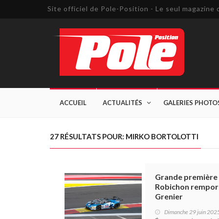
Site officiel de Pole-Position - Le seul magazin
ACCUEIL
ACTUALITÉS
GALERIES PHOTO
27 RÉSULTATS POUR: MIRKO BORTOLOTTI
Grande première 
Robichon remport
Grenier
Dimanche 29 juin 202