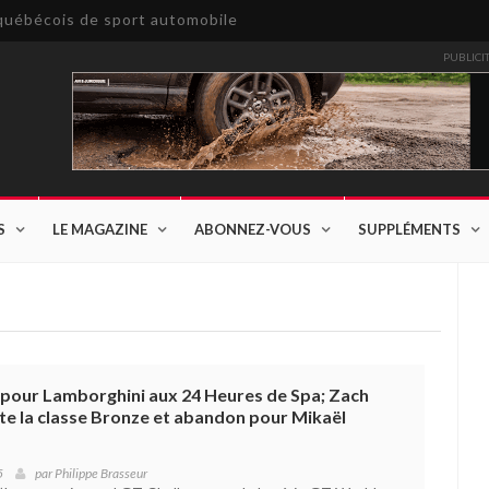
e québécois de sport automobile
PUBLICI
S
LE MAGAZINE
ABONNEZ-VOUS
SUPPLÉMENTS
pour Lamborghini aux 24 Heures de Spa; Zach
e la classe Bronze et abandon pour Mikaël
5
par
Philippe Brasseur