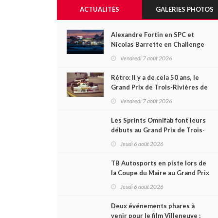
ACTUALITÉS
GALERIES PHOTOS
Alexandre Fortin en SPC et
Nicolas Barrette en Challenge
Canada héros des premières
Vendredi 7 août 2026
courses du week-end au GP3R
Rétro: Il y a de cela 50 ans, le
Grand Prix de Trois-Rivières de
1976
Vendredi 7 août 2026
Les Sprints Omnifab font leurs
débuts au Grand Prix de Trois-
Rivières avec un format inspiré
Jeudi 6 août 2026
de Daytona
TB Autosports en piste lors de
la Coupe du Maire au Grand Prix
de Trois-Rivières
Jeudi 6 août 2026
Deux événements phares à
venir pour le film Villeneuve :