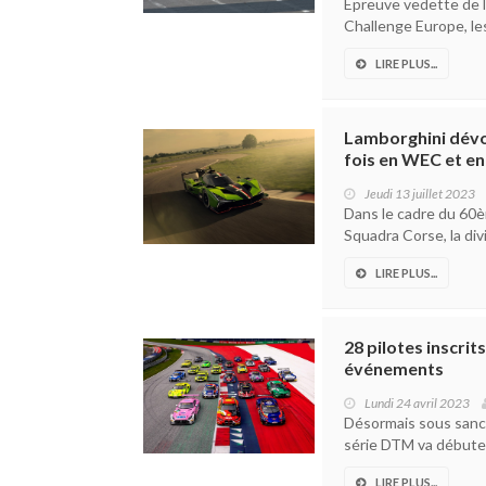
Épreuve vedette de l
Challenge Europe, les
LIRE PLUS...
Lamborghini dévoi
fois en WEC et e
Jeudi 13 juillet 2023
Dans le cadre du 60è
Squadra Corse, la div
LIRE PLUS...
28 pilotes inscri
événements
Lundi 24 avril 2023
Désormais sous sanct
série DTM va débuter 
LIRE PLUS...