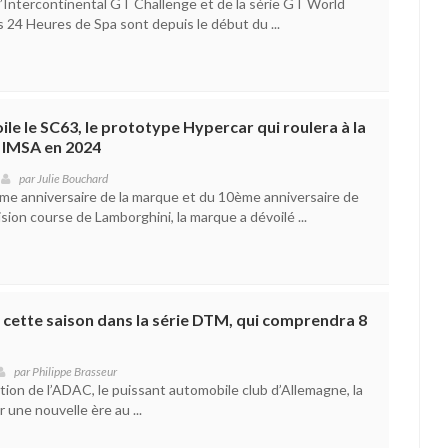
’Intercontinental GT Challenge et de la série GT World
 24 Heures de Spa sont depuis le début du ...
le le SC63, le prototype Hypercar qui roulera à la
n IMSA en 2024
par
Julie Bouchard
me anniversaire de la marque et du 10ème anniversaire de
ision course de Lamborghini, la marque a dévoilé ...
ts cette saison dans la série DTM, qui comprendra 8
par
Philippe Brasseur
ion de l’ADAC, le puissant automobile club d’Allemagne, la
une nouvelle ère au ...