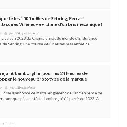
orte les 1000 milles de Sebring, Ferrari
t Jacques Villeneuve victime d'un bris mécanique !
3
par
Philippe Brasseur
 la saison 2023 du Championnat du monde d’Endurance
s de Sebring, une course de 8 heures présentée ce ...
rejoint Lamborghini pour les 24 Heures de
opper le nouveau prototype de la marque
22
par
Julie Bouchard
Corse a annoncé ce mardi l’engament de l’ancien pilote de
 tant que pilote officiel Lamborghini à partir de 2023. À ...
PUBLICITÉ