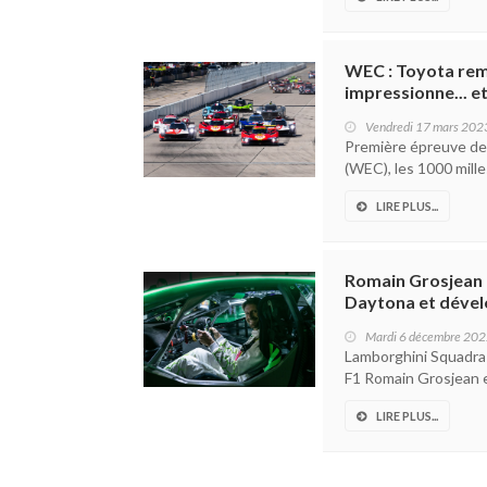
WEC : Toyota remp
impressionne... e
Vendredi 17 mars 202
Première épreuve de
(WEC), les 1000 mille
LIRE PLUS...
Romain Grosjean 
Daytona et dével
Mardi 6 décembre 20
Lamborghini Squadra 
F1 Romain Grosjean en
LIRE PLUS...