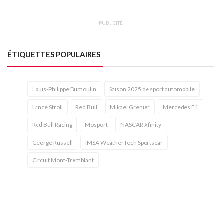
PUBLICITÉ
ÉTIQUETTES POPULAIRES
Louis-Philippe Dumoulin
Saison 2025 de sport automobile
Lance Stroll
Red Bull
Mikael Grenier
Mercedes F1
Red Bull Racing
Mosport
NASCAR Xfinity
George Russell
IMSA WeatherTech Sportscar
Circuit Mont-Tremblant