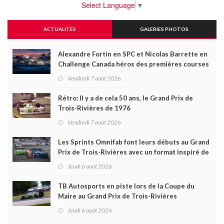
Select Language
▼
ACTUALITÉS
GALERIES PHOTOS
Alexandre Fortin en SPC et Nicolas Barrette en
Challenge Canada héros des premières courses
du week-end au GP3R
Vendredi 7 août 2026
Rétro: Il y a de cela 50 ans, le Grand Prix de
Trois-Rivières de 1976
Vendredi 7 août 2026
Les Sprints Omnifab font leurs débuts au Grand
Prix de Trois-Rivières avec un format inspiré de
Daytona
Jeudi 6 août 2026
TB Autosports en piste lors de la Coupe du
Maire au Grand Prix de Trois-Rivières
Jeudi 6 août 2026