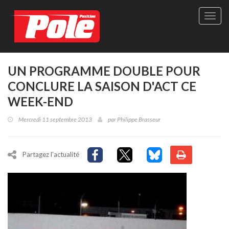
Site
officie
de
Pole-
Positi
Maga
UN PROGRAMME DOUBLE POUR
-
CONCLURE LA SAISON D'ACT CE
Le
seul
WEEK-END
maga
québé
Mercredi 11 septembre 2013
par
Philippe Brasseur
de
sport
autom
Partagez l'actualité