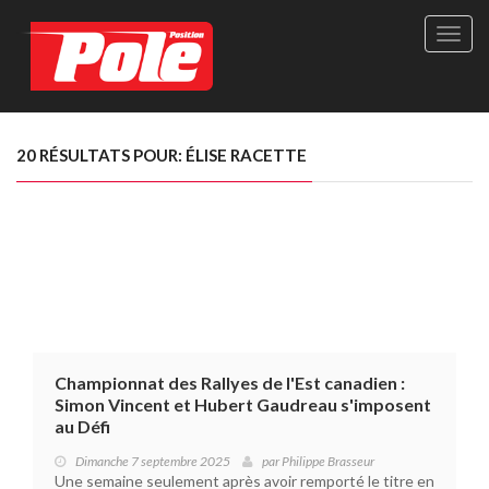
Site
officie
de
Pole-
Positi
Maga
20 RÉSULTATS POUR: ÉLISE RACETTE
-
Le
seul
maga
québé
de
sport
autom
Championnat des Rallyes de l'Est canadien :
Simon Vincent et Hubert Gaudreau s'imposent
au Défi
Dimanche 7 septembre 2025
par
Philippe Brasseur
Une semaine seulement après avoir remporté le titre en