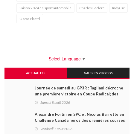
Saison 2024 de sport automobile
Charles Leclerc
IndyCar
Oscar Piastri
Select Language
▼
ACTUALITÉS
GALERIES PHOTOS
Journée de samedi au GP3R : Tagliani décroche
une première victoire en Coupe Radical; des
courses très disputées dans toutes les séries
Samedi 8 août 2026
Alexandre Fortin en SPC et Nicolas Barrette en
Challenge Canada héros des premières courses
du week-end au GP3R
Vendredi 7 août 2026