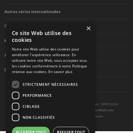
Autres séries internationales
×
Circuit routier canadien
Ce site Web utilise des
cookies
Karting
Notre site Web utilise des cookies pour
améliorer l'expérience utilisateur. En
Autres séries nationales
utilisant notre site Web, vous acceptez tous
les cookies conformément à notre Politique
Divers
relative aux cookies.
En savoir plus
STRICTEMENT NÉCESSAIRES
PERFORMANCE
Tous droits réservés © Les Éditions Pole-Position inc. 1990-2026
CIBLAGE
Ce site est produit et hébergé par Montréal-Photo-Web.com
Politique de confidentialité et Conditions d’utilisation
NON CLASSIFIÉS
ACCEPTER TOUT
REFUSER TOUT