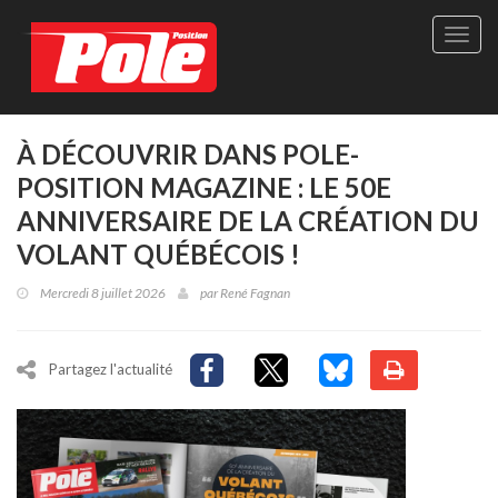
Site
officie
de
Pole-
Positi
Maga
À DÉCOUVRIR DANS POLE-
-
POSITION MAGAZINE : LE 50E
Le
seul
ANNIVERSAIRE DE LA CRÉATION DU
maga
VOLANT QUÉBÉCOIS !
québé
de
Mercredi 8 juillet 2026
par
René Fagnan
sport
autom
Partagez l'actualité