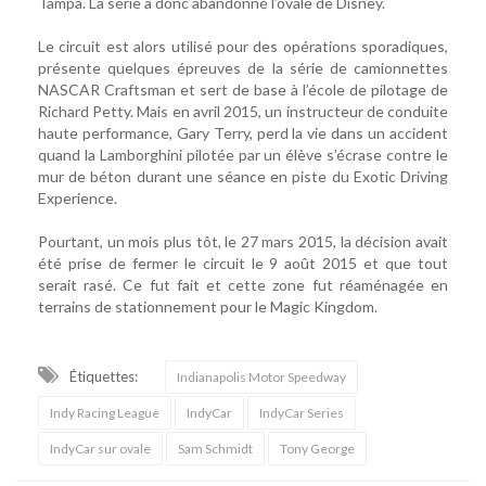
Tampa. La série a donc abandonné l’ovale de Disney.
Le circuit est alors utilisé pour des opérations sporadiques,
présente quelques épreuves de la série de camionnettes
NASCAR Craftsman et sert de base à l’école de pilotage de
Richard Petty. Mais en avril 2015, un instructeur de conduite
haute performance, Gary Terry, perd la vie dans un accident
quand la Lamborghini pilotée par un élève s’écrase contre le
mur de béton durant une séance en piste du Exotic Driving
Experience.
Pourtant, un mois plus tôt, le 27 mars 2015, la décision avait
été prise de fermer le circuit le 9 août 2015 et que tout
serait rasé. Ce fut fait et cette zone fut réaménagée en
terrains de stationnement pour le Magic Kingdom.
Étiquettes:
Indianapolis Motor Speedway
Indy Racing League
IndyCar
IndyCar Series
IndyCar sur ovale
Sam Schmidt
Tony George