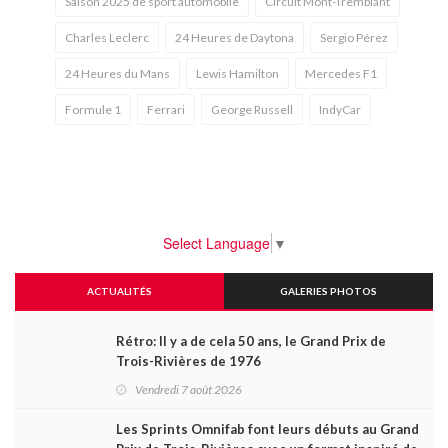
Saison 2025 de sport automobile
Circuit Mont-Tremblant
Charles Leclerc
24 Heures de Daytona
Sergio Pérez
24 Heures du Mans
Lewis Hamilton
Mercedes F1
Formule 1
Ferrari
George Russell
IndyCar
Select Language
▼
ACTUALITÉS
GALERIES PHOTOS
Rétro: Il y a de cela 50 ans, le Grand Prix de
Trois-Rivières de 1976
Vendredi 7 août 2026
Les Sprints Omnifab font leurs débuts au Grand