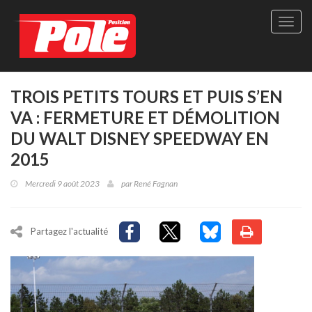
Site
officie
de
Pole-
Positi
Maga
TROIS PETITS TOURS ET PUIS S’EN
-
VA : FERMETURE ET DÉMOLITION
Le
seul
DU WALT DISNEY SPEEDWAY EN
maga
2015
québé
de
Mercredi 9 août 2023
par
René Fagnan
sport
autom
Partagez l'actualité