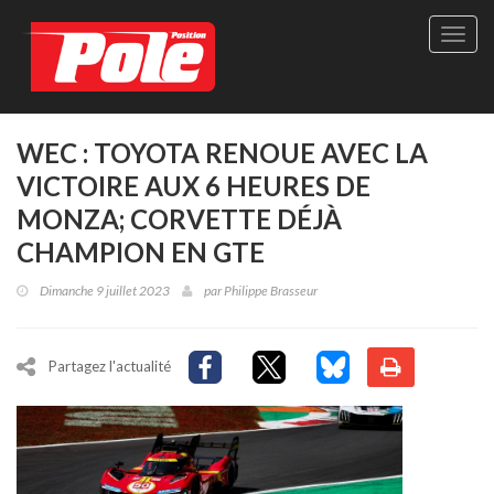
Site
officie
de
Pole-
Positi
Maga
WEC : TOYOTA RENOUE AVEC LA
-
VICTOIRE AUX 6 HEURES DE
Le
seul
MONZA; CORVETTE DÉJÀ
maga
CHAMPION EN GTE
québé
de
Dimanche 9 juillet 2023
par
Philippe Brasseur
sport
autom
Partagez l'actualité