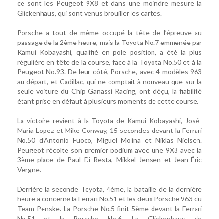
ce sont les Peugeot 9X8 et dans une moindre mesure la
Glickenhaus, qui sont venus brouiller les cartes.
Porsche a tout de même occupé la tête de l’épreuve au
passage de la 2ème heure, mais la Toyota No.7 emmenée par
Kamui Kobayashi, qualifié en pole position, a été la plus
régulière en tête de la course, face à la Toyota No.50 et à la
Peugeot No.93. De leur côté, Porsche, avec 4 modèles 963
au départ, et Cadillac, qui ne comptait à nouveau que sur la
seule voiture du Chip Ganassi Racing, ont déçu, la fiabilité
étant prise en défaut à plusieurs moments de cette course.
La victoire revient à la Toyota de Kamui Kobayashi, José-
Maria Lopez et Mike Conway, 15 secondes devant la Ferrari
No.50 d’Antonio Fuoco, Miguel Molina et Niklas Nielsen.
Peugeot récolte son premier podium avec une 9X8 avec la
3ème place de Paul Di Resta, Mikkel Jensen et Jean-Éric
Vergne.
Derrière la seconde Toyota, 4ème, la bataille de la dernière
heure a concerné la Ferrari No.51 et les deux Porsche 963 du
Team Penske. La Porsche No.5 finit 5ème devant la Ferrari
No.51 et la Porsche No.6. La Glickenhaus de