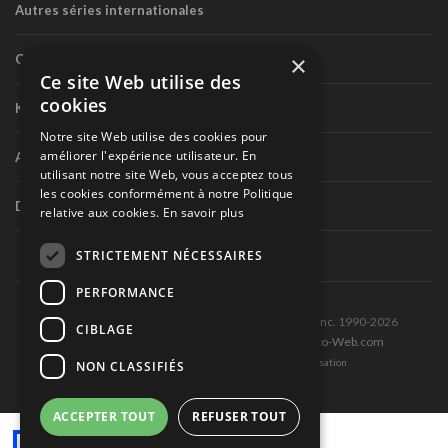
Autres séries internationales
×
Circuit routier canadien
Ce site Web utilise des
cookies
Karting
Notre site Web utilise des cookies pour
améliorer l'expérience utilisateur. En
Autres séries nationales
utilisant notre site Web, vous acceptez tous
les cookies conformément à notre Politique
Divers
relative aux cookies.
En savoir plus
STRICTEMENT NÉCESSAIRES
PERFORMANCE
Tous droits réservés © Les Éditions Pole-Position inc. 1990-2026
CIBLAGE
Ce site est produit et hébergé par Montréal-Photo-Web.com
Politique de confidentialité et Conditions d’utilisation
NON CLASSIFIÉS
ACCEPTER TOUT
REFUSER TOUT