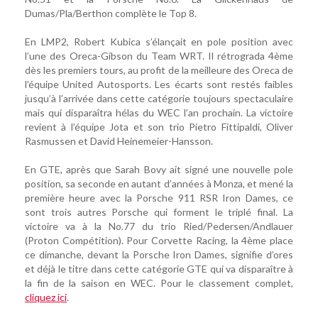
Dumas/Pla/Berthon complète le Top 8.
En LMP2, Robert Kubica s’élançait en pole position avec
l’une des Oreca-Gibson du Team WRT. Il rétrograda 4ème
dès les premiers tours, au profit de la meilleure des Oreca de
l’équipe United Autosports. Les écarts sont restés faibles
jusqu’à l’arrivée dans cette catégorie toujours spectaculaire
mais qui disparaîtra hélas du WEC l’an prochain. La victoire
revient à l’équipe Jota et son trio Pietro Fittipaldi, Oliver
Rasmussen et David Heinemeier-Hansson.
En GTE, après que Sarah Bovy ait signé une nouvelle pole
position, sa seconde en autant d’années à Monza, et mené la
première heure avec la Porsche 911 RSR Iron Dames, ce
sont trois autres Porsche qui forment le triplé final. La
victoire va à la No.77 du trio Ried/Pedersen/Andlauer
(Proton Compétition). Pour Corvette Racing, la 4ème place
ce dimanche, devant la Porsche Iron Dames, signifie d’ores
et déjà le titre dans cette catégorie GTE qui va disparaître à
la fin de la saison en WEC. Pour le classement complet,
cliquez ici
.