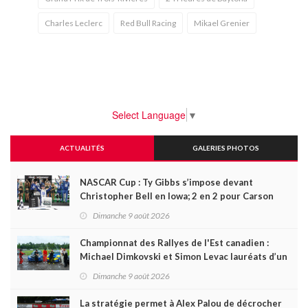
Charles Leclerc
Red Bull Racing
Mikael Grenier
Select Language
▼
ACTUALITÉS
GALERIES PHOTOS
NASCAR Cup : Ty Gibbs s’impose devant
Christopher Bell en Iowa; 2 en 2 pour Carson
Kvapil en série O’Reilly
Dimanche 9 août 2026
Championnat des Rallyes de l'Est canadien :
Michael Dimkovski et Simon Levac lauréats d’un
Black Bear Rally à rebondissements !
Dimanche 9 août 2026
La stratégie permet à Alex Palou de décrocher