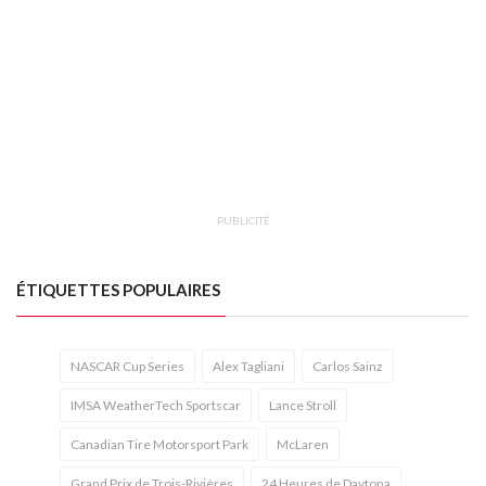
PUBLICITÉ
ÉTIQUETTES POPULAIRES
NASCAR Cup Series
Alex Tagliani
Carlos Sainz
IMSA WeatherTech Sportscar
Lance Stroll
Canadian Tire Motorsport Park
McLaren
Grand Prix de Trois-Rivières
24 Heures de Daytona