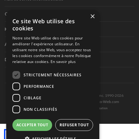
×
Circuit routier canadien
Ce site Web utilise des
cookies
Karting
Notre site Web utilise des cookies pour
améliorer l'expérience utilisateur. En
Autres séries nationales
utilisant notre site Web, vous acceptez tous
les cookies conformément à notre Politique
Divers
relative aux cookies.
En savoir plus
STRICTEMENT NÉCESSAIRES
PERFORMANCE
Tous droits réservés © Les Éditions Pole-Position inc. 1990-2026
CIBLAGE
Ce site est produit et hébergé par Montréal-Photo-Web.com
Politique de confidentialité et Conditions d’utilisation
NON CLASSIFIÉS
ACCEPTER TOUT
REFUSER TOUT
AFFICHER LES DÉTAILS