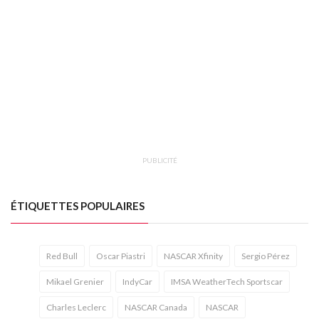
PUBLICITÉ
ÉTIQUETTES POPULAIRES
Red Bull
Oscar Piastri
NASCAR Xfinity
Sergio Pérez
Mikael Grenier
IndyCar
IMSA WeatherTech Sportscar
Charles Leclerc
NASCAR Canada
NASCAR