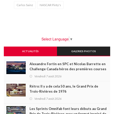
Carlos Sainz
NASCAR Pinty's
Select Language
▼
ACTUALITÉS
GALERIES PHOTOS
Alexandre Fortin en SPC et Nicolas Barrette en
Challenge Canada héros des premières courses
du week-end au GP3R
Vendredi 7 août 2026
Rétro: Il y a de cela 50 ans, le Grand Prix de
Trois-Rivières de 1976
Vendredi 7 août 2026
Les Sprints Omnifab font leurs débuts au Grand
Prix de Trois-Rivières avec un format inspiré de