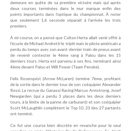
demeure en quête de sa première victoire mais qui après
deux courses terminées dans le mur marque enfin des
points importants dans l’optique du championnat. À noter
que seulement 1,6 seconde séparait à l’arrivée les trois
premiers.
À mi-course, on a pensé que Colton Herta allait venir offrir à
l’écurie de Michael Andretti le triplé mais le pilote américain a
perdu du temps avec son avant-dernier train de pneus avant
de revenir contester le 4ème rang à Palou dans les 15
derniers tours. Herta est parvenu à ses fins, terminant ainsi
4ème devant Palou et Will Power (Team Penske).
Felix Rosenqvist (Arrow McLaren) termine 7ème, profitant
de la sortie dans le dernier tour de son coéquipier Alexander
Rossi. La recrue du Ganassi Racing Marcus Armstrong, Josef
Newgarden (qui a perdu 3 places dans les deux derniers
tours, à la limite de la panne de carburant) et son coéquipier
Scott McLaughlin complètent le Top 10. 23 des 27 partants
ont terminé.
Ce fut une course bien discrète en revanche pour le seul