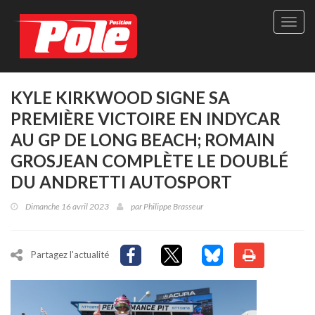
Site
officie
de
Pole-
Positi
Maga
KYLE KIRKWOOD SIGNE SA
-
PREMIÈRE VICTOIRE EN INDYCAR
Le
seul
AU GP DE LONG BEACH; ROMAIN
maga
GROSJEAN COMPLÈTE LE DOUBLÉ
québé
de
DU ANDRETTI AUTOSPORT
sport
autom
Dimanche 16 avril 2023
par
Philippe Brasseur
Partagez l'actualité