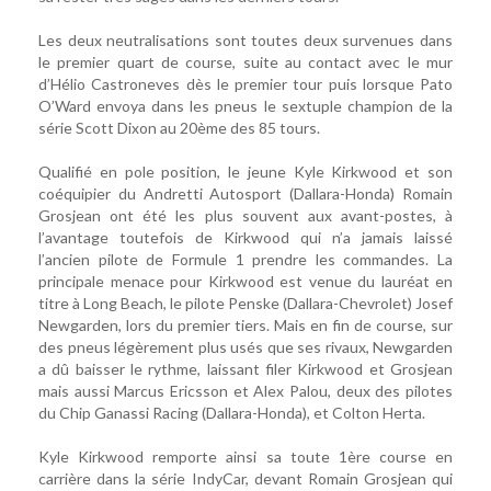
Les deux neutralisations sont toutes deux survenues dans
le premier quart de course, suite au contact avec le mur
d’Hélio Castroneves dès le premier tour puis lorsque Pato
O’Ward envoya dans les pneus le sextuple champion de la
série Scott Dixon au 20ème des 85 tours.
Qualifié en pole position, le jeune Kyle Kirkwood et son
coéquipier du Andretti Autosport (Dallara-Honda) Romain
Grosjean ont été les plus souvent aux avant-postes, à
l’avantage toutefois de Kirkwood qui n’a jamais laissé
l’ancien pilote de Formule 1 prendre les commandes. La
principale menace pour Kirkwood est venue du lauréat en
titre à Long Beach, le pilote Penske (Dallara-Chevrolet) Josef
Newgarden, lors du premier tiers. Mais en fin de course, sur
des pneus légèrement plus usés que ses rivaux, Newgarden
a dû baisser le rythme, laissant filer Kirkwood et Grosjean
mais aussi Marcus Ericsson et Alex Palou, deux des pilotes
du Chip Ganassi Racing (Dallara-Honda), et Colton Herta.
Kyle Kirkwood remporte ainsi sa toute 1ère course en
carrière dans la série IndyCar, devant Romain Grosjean qui