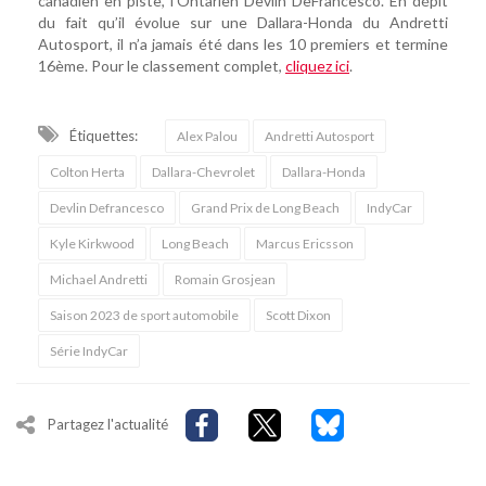
canadien en piste, l’Ontarien Devlin DeFrancesco. En dépit
du fait qu’il évolue sur une Dallara-Honda du Andretti
Autosport, il n’a jamais été dans les 10 premiers et termine
16ème. Pour le classement complet,
cliquez ici
.
Étiquettes:
Alex Palou
Andretti Autosport
Colton Herta
Dallara-Chevrolet
Dallara-Honda
Devlin Defrancesco
Grand Prix de Long Beach
IndyCar
Kyle Kirkwood
Long Beach
Marcus Ericsson
Michael Andretti
Romain Grosjean
Saison 2023 de sport automobile
Scott Dixon
Série IndyCar
Partagez l'actualité