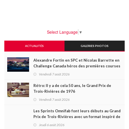
Select Language
▼
ACTUALITÉS
GALERIES PHOTOS
Alexandre Fortin en SPC et Nicolas Barrette en
Challenge Canada héros des premières courses
du week-end au GP3R
Vendredi 7 août 2026
Rétro: Il y a de cela 50 ans, le Grand Prix de
Trois-Rivières de 1976
Vendredi 7 août 2026
Les Sprints Omnifab font leurs débuts au Grand
Prix de Trois-Rivières avec un format inspiré de
Daytona
Jeudi 6 août 2026