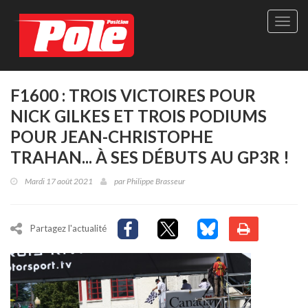
Site
officie
de
Pole-
Positi
Maga
F1600 : TROIS VICTOIRES POUR
-
NICK GILKES ET TROIS PODIUMS
Le
seul
POUR JEAN-CHRISTOPHE
maga
TRAHAN... À SES DÉBUTS AU GP3R !
québé
de
Mardi 17 août 2021
par
Philippe Brasseur
sport
autom
Partagez l'actualité