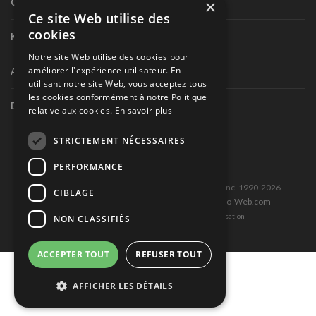
×
Circuit routier canadien
Ce site Web utilise des
cookies
Karting
Notre site Web utilise des cookies pour
améliorer l'expérience utilisateur. En
Autres séries nationales
utilisant notre site Web, vous acceptez tous
les cookies conformément à notre Politique
Divers
relative aux cookies.
En savoir plus
STRICTEMENT NÉCESSAIRES
PERFORMANCE
Tous droits réservés © Les Éditions Pole-Position inc. 1990-2026
CIBLAGE
Ce site est produit et hébergé par Montréal-Photo-Web.com
Politique de confidentialité et Conditions d’utilisation
NON CLASSIFIÉS
ACCEPTER TOUT
REFUSER TOUT
AFFICHER LES DÉTAILS