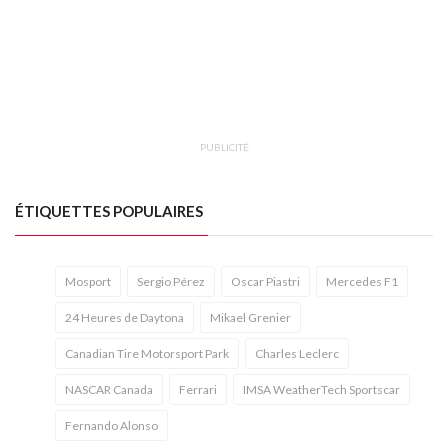
PUBLICITÉ
ÉTIQUETTES POPULAIRES
Mosport
Sergio Pérez
Oscar Piastri
Mercedes F1
24 Heures de Daytona
Mikael Grenier
Canadian Tire Motorsport Park
Charles Leclerc
NASCAR Canada
Ferrari
IMSA WeatherTech Sportscar
Fernando Alonso