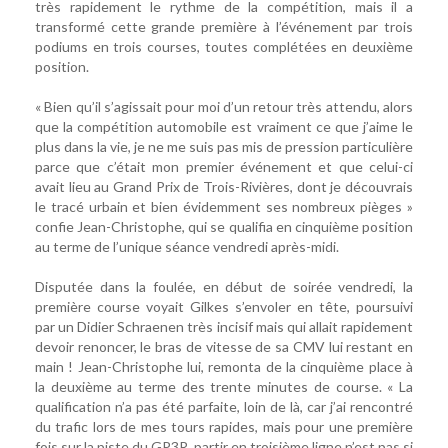
très rapidement le rythme de la compétition, mais il a
transformé cette grande première à l’événement par trois
podiums en trois courses, toutes complétées en deuxième
position.
« Bien qu’il s’agissait pour moi d’un retour très attendu, alors
que la compétition automobile est vraiment ce que j’aime le
plus dans la vie, je ne me suis pas mis de pression particulière
parce que c’était mon premier événement et que celui-ci
avait lieu au Grand Prix de Trois-Rivières, dont je découvrais
le tracé urbain et bien évidemment ses nombreux pièges »
confie Jean-Christophe, qui se qualifia en cinquième position
au terme de l’unique séance vendredi après-midi.
Disputée dans la foulée, en début de soirée vendredi, la
première course voyait Gilkes s’envoler en tête, poursuivi
par un Didier Schraenen très incisif mais qui allait rapidement
devoir renoncer, le bras de vitesse de sa CMV lui restant en
main ! Jean-Christophe lui, remonta de la cinquième place à
la deuxième au terme des trente minutes de course. « La
qualification n’a pas été parfaite, loin de là, car j’ai rencontré
du trafic lors de mes tours rapides, mais pour une première
fois sur la piste du GP3R, partir en troisième ligne n’est pas si