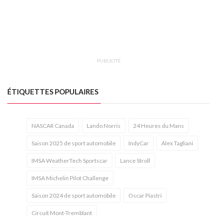
PUBLICITÉ
ÉTIQUETTES POPULAIRES
NASCAR Canada
Lando Norris
24 Heures du Mans
Saison 2025 de sport automobile
IndyCar
Alex Tagliani
IMSA WeatherTech Sportscar
Lance Stroll
IMSA Michelin Pilot Challenge
Saison 2024 de sport automobile
Oscar Piastri
Circuit Mont-Tremblant