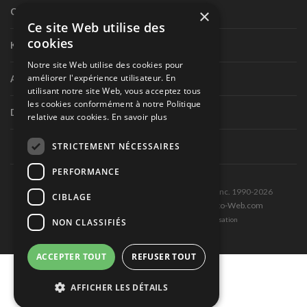
×
Circuit routier canadien
Ce site Web utilise des
cookies
Karting
Notre site Web utilise des cookies pour
améliorer l'expérience utilisateur. En
Autres séries nationales
utilisant notre site Web, vous acceptez tous
les cookies conformément à notre Politique
Divers
relative aux cookies.
En savoir plus
STRICTEMENT NÉCESSAIRES
PERFORMANCE
Tous droits réservés © Les Éditions Pole-Position inc. 1990-2026
CIBLAGE
Ce site est produit et hébergé par Montréal-Photo-Web.com
Politique de confidentialité et Conditions d’utilisation
NON CLASSIFIÉS
ACCEPTER TOUT
REFUSER TOUT
AFFICHER LES DÉTAILS