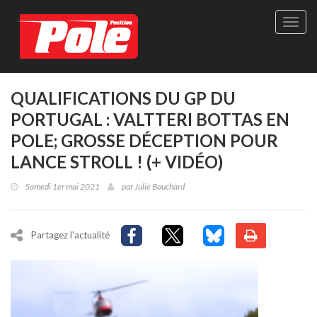
Site
officie
de
Pole-
Positi
Maga
QUALIFICATIONS DU GP DU
-
PORTUGAL : VALTTERI BOTTAS EN
Le
seul
POLE; GROSSE DÉCEPTION POUR
maga
LANCE STROLL ! (+ VIDÉO)
québé
de
Samedi 1er mai 2021
par
Julie Bouchard
sport
autom
Partagez l'actualité