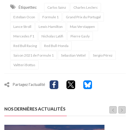
Étiquettes:
Carlos Sainz
Charles Leclerc
Esteban Ocon
Formule 1
Grand Prix du Portugal
Lance Stroll
Lewis Hamilton
Max Verstappen
Mercedes F1
Nicholas Latifi
Pierre Gasly
Red Bull Racing
Red Bull-Honda
Saison 2021 de Formule 1
Sebastian Vettel
Sergio Pérez
Valtteri Bottas
Partagez l'actualité
NOS DERNIÈRES ACTUALITÉS