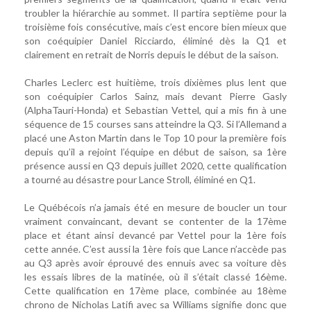
troubler la hiérarchie au sommet. Il partira septième pour la
troisième fois consécutive, mais c’est encore bien mieux que
son coéquipier Daniel Ricciardo, éliminé dès la Q1 et
clairement en retrait de Norris depuis le début de la saison.
Charles Leclerc est huitième, trois dixièmes plus lent que
son coéquipier Carlos Sainz, mais devant Pierre Gasly
(AlphaTauri-Honda) et Sebastian Vettel, qui a mis fin à une
séquence de 15 courses sans atteindre la Q3. Si l’Allemand a
placé une Aston Martin dans le Top 10 pour la première fois
depuis qu’il a rejoint l’équipe en début de saison, sa 1ère
présence aussi en Q3 depuis juillet 2020, cette qualification
a tourné au désastre pour Lance Stroll, éliminé en Q1.
Le Québécois n’a jamais été en mesure de boucler un tour
vraiment convaincant, devant se contenter de la 17ème
place et étant ainsi devancé par Vettel pour la 1ère fois
cette année. C’est aussi la 1ère fois que Lance n’accède pas
au Q3 après avoir éprouvé des ennuis avec sa voiture dès
les essais libres de la matinée, où il s’était classé 16ème.
Cette qualification en 17ème place, combinée au 18ème
chrono de Nicholas Latifi avec sa Williams signifie donc que