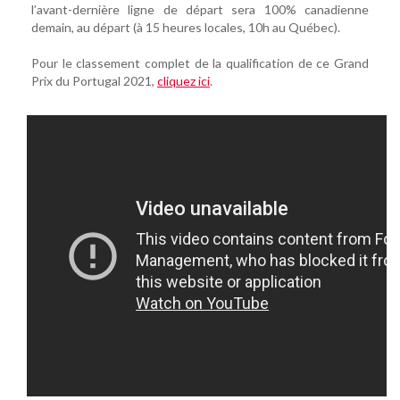
l’avant-dernière ligne de départ sera 100% canadienne
demain, au départ (à 15 heures locales, 10h au Québec).
Pour le classement complet de la qualification de ce Grand
Prix du Portugal 2021,
cliquez ici
.