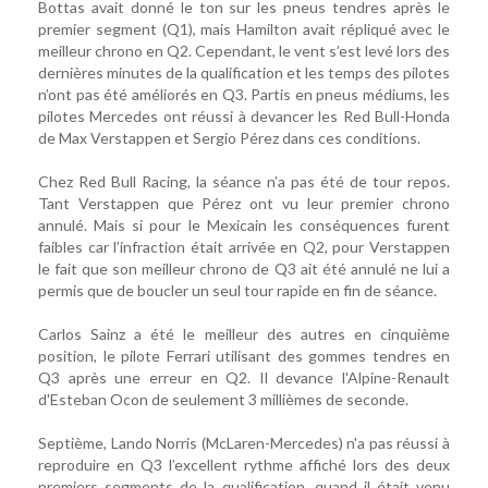
Bottas avait donné le ton sur les pneus tendres après le
premier segment (Q1), mais Hamilton avait répliqué avec le
meilleur chrono en Q2. Cependant, le vent s’est levé lors des
dernières minutes de la qualification et les temps des pilotes
n’ont pas été améliorés en Q3. Partis en pneus médiums, les
pilotes Mercedes ont réussi à devancer les Red Bull-Honda
de Max Verstappen et Sergio Pérez dans ces conditions.
Chez Red Bull Racing, la séance n’a pas été de tour repos.
Tant Verstappen que Pérez ont vu leur premier chrono
annulé. Mais si pour le Mexicain les conséquences furent
faibles car l’infraction était arrivée en Q2, pour Verstappen
le fait que son meilleur chrono de Q3 ait été annulé ne lui a
permis que de boucler un seul tour rapide en fin de séance.
Carlos Sainz a été le meilleur des autres en cinquième
position, le pilote Ferrari utilisant des gommes tendres en
Q3 après une erreur en Q2. Il devance l'Alpine-Renault
d'Esteban Ocon de seulement 3 millièmes de seconde.
Septième, Lando Norris (McLaren-Mercedes) n'a pas réussi à
reproduire en Q3 l’excellent rythme affiché lors des deux
premiers segments de la qualification, quand il était venu