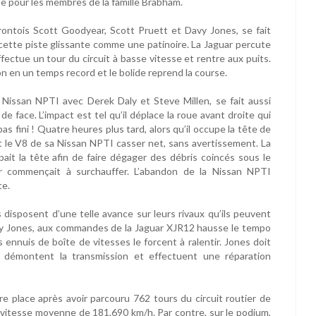
que pour les membres de la famille Brabham.
rontois Scott Goodyear, Scott Pruett et Davy Jones, se fait
 cette piste glissante comme une patinoire. La Jaguar percute
fectue un tour du circuit à basse vitesse et rentre aux puits.
n en un temps record et le bolide reprend la course.
la Nissan NPTI avec Derek Daly et Steve Millen, se fait aussi
e face. L’impact est tel qu’il déplace la roue avant droite qui
s fini ! Quatre heures plus tard, alors qu’il occupe la tête de
oit le V8 de sa Nissan NPTI casser net, sans avertissement. La
pait la tête afin de faire dégager des débris coincés sous le
ur commençait à surchauffer. L’abandon de la Nissan NPTI
te.
ls disposent d’une telle avance sur leurs rivaux qu’ils peuvent
vy Jones, aux commandes de la Jaguar XJR12 hausse le tempo
 ennuis de boîte de vitesses le forcent à ralentir. Jones doit
 démontent la transmission et effectuent une réparation
 place après avoir parcouru 762 tours du circuit routier de
a vitesse moyenne de 181,690 km/h. Par contre, sur le podium,