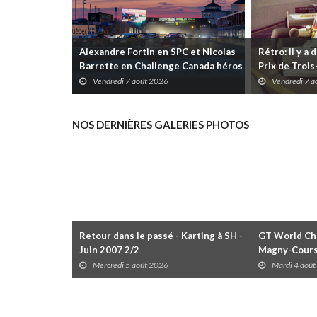
Alexandre Fortin en SPC et Nicolas
Rétro: Il y a 
Barrette en Challenge Canada héros
Prix de Troi
des premières courses du week-end
Vendredi 7 août 2026
Vendredi 7 
au GP3R
NOS DERNIÈRES GALERIES PHOTOS
Retour dans le passé - Karting à SH -
GT World Cha
Juin 2007 2/2
Magny-Cour
Mercredi 5 août 2026
Mardi 4 aoû