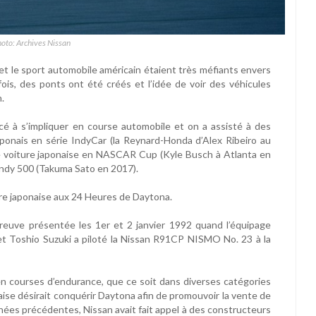
hoto: Archives Nissan
et le sport automobile américain étaient très méfiants envers
is, des ponts ont été créés et l’idée de voir des véhicules
.
é à s’impliquer en course automobile et on a assisté à des
ponais en série IndyCar (la Reynard-Honda d’Alex Ribeiro au
e voiture japonaise en NASCAR Cup (Kyle Busch à Atlanta en
 Indy 500 (Takuma Sato en 2017).
ure japonaise aux 24 Heures de Daytona.
preuve présentée les 1er et 2 janvier 1992 quand l’équipage
 Toshio Suzuki a piloté la Nissan R91CP NISMO No. 23 à la
en courses d’endurance, que ce soit dans diverses catégories
aise désirait conquérir Daytona afin de promouvoir la vente de
nnées précédentes, Nissan avait fait appel à des constructeurs