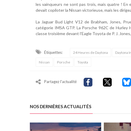
les vainqueurs ne sont pas trois, mais quatre ! En 
devait copiloter la Nissan victorieuse, mais les dirigea
La Jaguar Bud Light V12 de Brabham, Jones, Pru
catégorie IMSA GTP. La Porsche 962C de Hurley H
classe troisième devant l’Eagle Toyota de P. J. Jone
Étiquettes:
24 Heures de Daytona
Daytona I
Nissan
Porsche
Toyota
Partagez l'actualité
NOS DERNIÈRES ACTUALITÉS