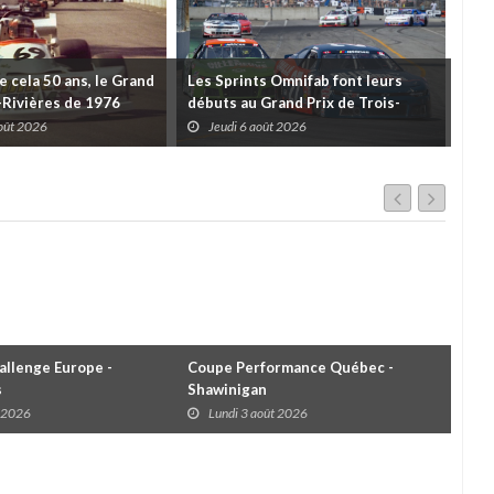
de cela 50 ans, le Grand
Les Sprints Omnifab font leurs
TB 
s-Rivières de 1976
débuts au Grand Prix de Trois-
Cou
Rivières avec un format inspiré de
Tro
août 2026
Jeudi 6 août 2026
J
Daytona
llenge Europe -
Coupe Performance Québec -
WRC
s
Shawinigan
Éta
t 2026
Lundi 3 août 2026
D