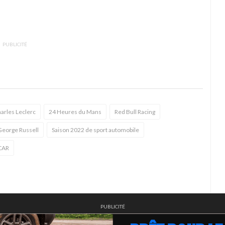
PUBLICITÉ
arles Leclerc
24 Heures du Mans
Red Bull Racing
George Russell
Saison 2022 de sport automobile
CAR
PUBLICITÉ