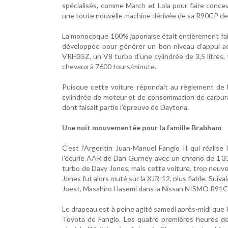
spécialisés, comme March et Lola pour faire concevo
une toute nouvelle machine dérivée de sa R90CP de 
La monocoque 100% japonaise était entièrement fabr
développée pour générer un bon niveau d’appui aé
VRH35Z, un V8 turbo d’une cylindrée de 3,5 litres,
chevaux à 7600 tours/minute.
Puisque cette voiture répondait au règlement de 
cylindrée de moteur et de consommation de carbura
dont faisait partie l’épreuve de Daytona.
Une nuit mouvementée pour la famille Brabham
C’est l’Argentin Juan-Manuel Fangio II qui réalis
l’écurie AAR de Dan Gurney avec un chrono de 1’35”
turbo de Davy Jones, mais cette voiture, trop neuve,
Jones fut alors muté sur la XJR-12, plus fiable. Sui
Joest, Masahiro Hasemi dans la Nissan NISMO R91C
Le drapeau est à peine agité samedi après-midi que
Toyota de Fangio. Les quatre premières heures de 