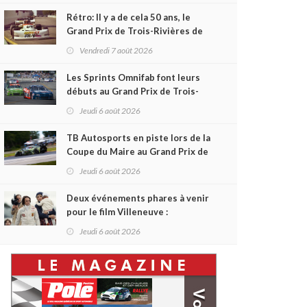
Rétro: Il y a de cela 50 ans, le
Grand Prix de Trois-Rivières de
1976
Vendredi 7 août 2026
Les Sprints Omnifab font leurs
débuts au Grand Prix de Trois-
Rivières avec un format inspiré
Jeudi 6 août 2026
de Daytona
TB Autosports en piste lors de la
Coupe du Maire au Grand Prix de
Trois-Rivières
Jeudi 6 août 2026
Deux événements phares à venir
pour le film Villeneuve :
L'ascension d'une légende (+
Jeudi 6 août 2026
vidéo)