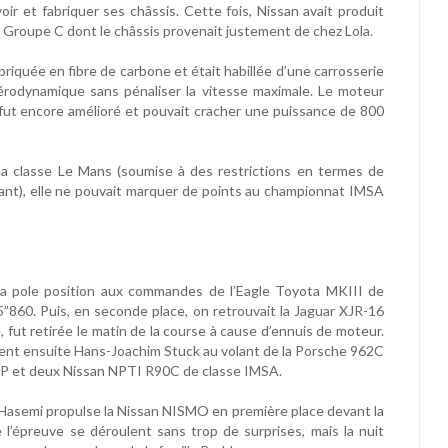
ir et fabriquer ses châssis. Cette fois, Nissan avait produit
Groupe C dont le châssis provenait justement de chez Lola.
iquée en fibre de carbone et était habillée d’une carrosserie
rodynamique sans pénaliser la vitesse maximale. Le moteur
 fut encore amélioré et pouvait cracher une puissance de 800
la classe Le Mans (soumise à des restrictions en termes de
nt), elle ne pouvait marquer de points au championnat IMSA
e la pole position aux commandes de l’Eagle Toyota MKIII de
860. Puis, en seconde place, on retrouvait la Jaguar XJR-16
 fut retirée le matin de la course à cause d’ennuis de moteur.
vaient ensuite Hans-Joachim Stuck au volant de la Porsche 962C
P et deux Nissan NPTI R90C de classe IMSA.
 Hasemi propulse la Nissan NISMO en première place devant la
l’épreuve se déroulent sans trop de surprises, mais la nuit