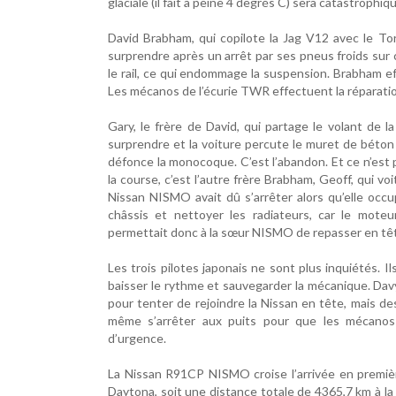
glaciale (il fait à peine 4 degrés C) sera catastrophi
David Brabham, qui copilote la Jag V12 avec le To
surprendre après un arrêt par ses pneus froids sur
le rail, ce qui endommage la suspension. Brabham ef
Les mécanos de l’écurie TWR effectuent la réparatio
Gary, le frère de David, qui partage le volant de 
surprendre et la voiture percute le muret de béton d
défonce la monocoque. C’est l’abandon. Et ce n’est pa
la course, c’est l’autre frère Brabham, Geoff, qui v
Nissan NISMO avait dû s’arrêter alors qu’elle occu
châssis et nettoyer les radiateurs, car le mote
permettait donc à la sœur NISMO de repasser en tê
Les trois pilotes japonais ne sont plus inquiétés. I
baisser le rythme et sauvegarder la mécanique. Da
pour tenter de rejoindre la Nissan en tête, mais des
même s’arrêter aux puits pour que les mécanos
d’urgence.
La Nissan R91CP NISMO croise l’arrivée en première
Daytona, soit une distance totale de 4365,7 km à l