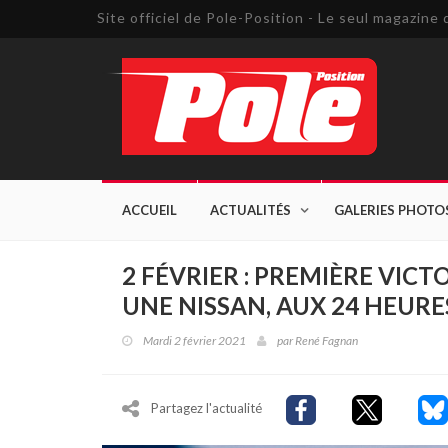
Site officiel de Pole-Position - Le seul magazin
ACCUEIL
ACTUALITÉS
GALERIES PHOTO
2 FÉVRIER : PREMIÈRE VICT
UNE NISSAN, AUX 24 HEURE
Mardi 2 février 2021
par
René Fagnan
Partagez l'actualité