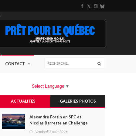
TÉ
CONTACT
Select Language
▼
ACTUALITÉS
GALERIES PHOTOS
Alexandre Fortin en SPC et
Nicolas Barrette en Challenge
Canada héros des premières
Vendredi 7 août 2026
courses du week-end au GP3R