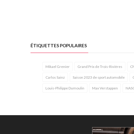
ÉTIQUETTES POPULAIRES
Mikael Grenier
Grand Prix de Trois-Rivières
Ch
Carlos Sainz
Saison 2023 de sport automobile
Louis-Philippe Dumoulin
Max Verstappen
NAS