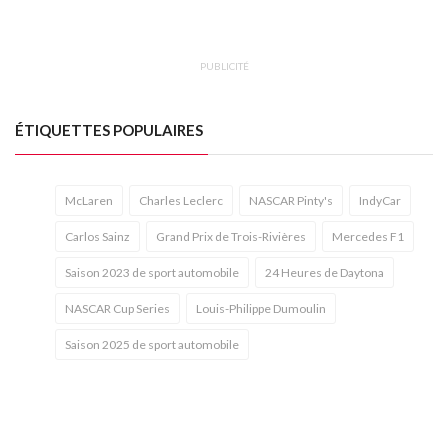
PUBLICITÉ
ÉTIQUETTES POPULAIRES
McLaren
Charles Leclerc
NASCAR Pinty's
IndyCar
Carlos Sainz
Grand Prix de Trois-Rivières
Mercedes F1
Saison 2023 de sport automobile
24 Heures de Daytona
NASCAR Cup Series
Louis-Philippe Dumoulin
Saison 2025 de sport automobile