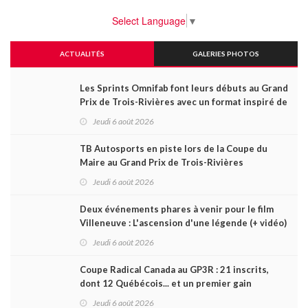
Select Language
▼
ACTUALITÉS
GALERIES PHOTOS
Les Sprints Omnifab font leurs débuts au Grand
Prix de Trois-Rivières avec un format inspiré de
Daytona
Jeudi 6 août 2026
TB Autosports en piste lors de la Coupe du
Maire au Grand Prix de Trois-Rivières
Jeudi 6 août 2026
Deux événements phares à venir pour le film
Villeneuve : L'ascension d'une légende (+ vidéo)
Jeudi 6 août 2026
Coupe Radical Canada au GP3R : 21 inscrits,
dont 12 Québécois... et un premier gain
d'Antoine Sénéchal dans la série ?
Jeudi 6 août 2026