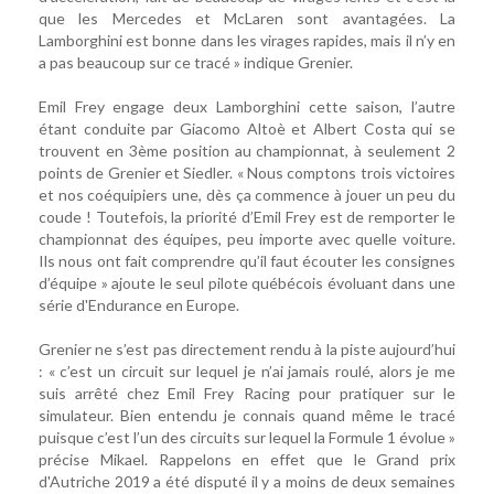
que les Mercedes et McLaren sont avantagées. La
Lamborghini est bonne dans les virages rapides, mais il n’y en
a pas beaucoup sur ce tracé » indique Grenier.
Emil Frey engage deux Lamborghini cette saison, l’autre
étant conduite par Giacomo Altoè et Albert Costa qui se
trouvent en 3ème position au championnat, à seulement 2
points de Grenier et Siedler. « Nous comptons trois victoires
et nos coéquipiers une, dès ça commence à jouer un peu du
coude ! Toutefois, la priorité d’Emil Frey est de remporter le
championnat des équipes, peu importe avec quelle voiture.
Ils nous ont fait comprendre qu’il faut écouter les consignes
d’équipe » ajoute le seul pilote québécois évoluant dans une
série d'Endurance en Europe.
Grenier ne s’est pas directement rendu à la piste aujourd’hui
: « c’est un circuit sur lequel je n’ai jamais roulé, alors je me
suis arrêté chez Emil Frey Racing pour pratiquer sur le
simulateur. Bien entendu je connais quand même le tracé
puisque c’est l’un des circuits sur lequel la Formule 1 évolue »
précise Mikael. Rappelons en effet que le Grand prix
d'Autriche 2019 a été disputé il y a moins de deux semaines