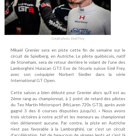
Crédit photo: Emil Frey
Mikaël Grenier sera en piste cette fin de semaine sur le
circuit de Spielberg, en Autriche. Le pilote québécois, natif
de Stoneham, sera de retour derrière le volant de l'une des
Lamborghini Huracan GT3 Evo de l’écurie suisse Emil Frey,
avec son coéquipier Norbert Siedler dans la série
International GT Open.
Cette saison a bien débuté pour Grenier alors qu’il est au
2ème rang au championnat, à 1 point de retard des pilotes
du Teo Martin Motorsport (McLaren 720s GT3), après avoir
gagné 3 des 6 courses disputées jusqu'ici. « Nous avons
trois victoires à notre actif et les meneurs au championnat
n’en détiennent aucune. Par contre, la piste en Autriche
n’est pas favorable à la Lamborghini, car c’est un circuit
d’accélération, fait de beaucoup de virages lents et c’est là