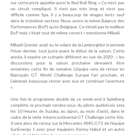
sur cette piste appelée aussi le Red Bull Ring. « Ce n’est pas
un circuit compliqué. Il n’est pas très long et n’est pas
difficile comme Spa. Il y a beaucoup de virages lents sauf
dans le troisième secteur. Nous avons la même Balance des
Performances (BoP) qu’en Belgique. Ce n’était pas le meilleur
BoP mais c’était tout de même correct » mentionne Mikaël.
Mikaël Grenier avait eu le volant de la Lamborghini
in extremis
l'hiver dernier, tout juste avant le début de la saison. Cette
année, il espère un scénario différent en vue de 2020 : « les
discussions pour la saison prochaine devraient être
entamées cette fin de semaine. L’équipe sera de retour en
Blancpain GT World Challenge Europe l’an prochain, et
j’aimerais beaucoup rester avec eux et continuer l’aventure
».
Une fois le programme double de ce week-end à Spielberg
complété, le prochain rendez-vous du pilote québécois sera
les 10 Heures de Suzuka, au Japon, au mois d’août, dans le
cadre de la série Interncontinental GT Challenge cette fois.
Il sera alors de retour sur la Mercedes AMG GT3 de l'équipe
SunEnergy 1 avec pour équipiers Kenny Habul et un autre