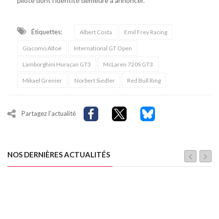
pilote dont l'identité demeure à annoncer.
Étiquettes:
Albert Costa
Emil Frey Racing
Giacomo Altoè
International GT Open
Lamborghini Huracan GT3
McLaren 720S GT3
Mikael Grenier
Norbert Siedler
Red Bull Ring
Partagez l'actualité
NOS DERNIÈRES ACTUALITÉS