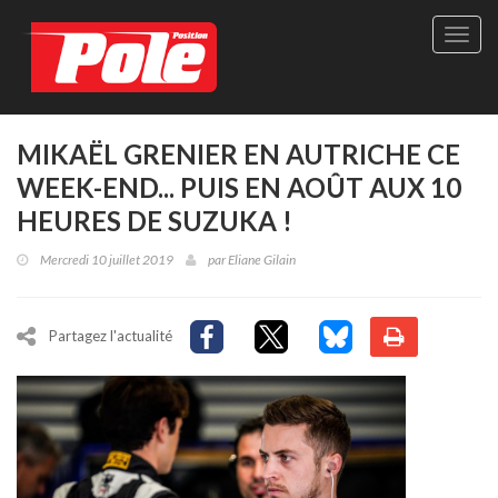
Site
officie
de
Pole-
Positi
Maga
MIKAËL GRENIER EN AUTRICHE CE
-
WEEK-END... PUIS EN AOÛT AUX 10
Le
seul
HEURES DE SUZUKA !
maga
québé
Mercredi 10 juillet 2019
par
Eliane Gilain
de
sport
autom
Partagez l'actualité