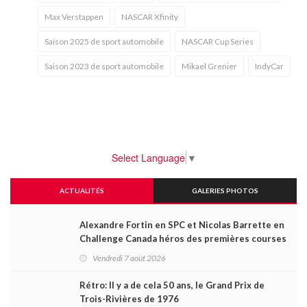
Max Verstappen
NASCAR Xfinity
Saison 2025 de sport automobile
NASCAR Cup Series
Saison 2023 de sport automobile
Mikael Grenier
IndyCar
Select Language
▼
ACTUALITÉS
GALERIES PHOTOS
Alexandre Fortin en SPC et Nicolas Barrette en
Challenge Canada héros des premières courses
du week-end au GP3R
Vendredi 7 août 2026
Rétro: Il y a de cela 50 ans, le Grand Prix de
Trois-Rivières de 1976