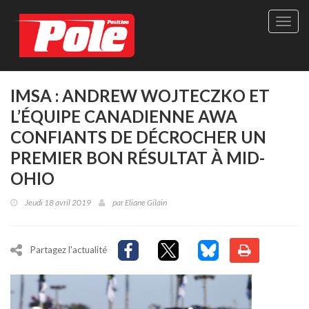
Site
officie
de
Pole-
Positi
Maga
IMSA : ANDREW WOJTECZKO ET
-
L’ÉQUIPE CANADIENNE AWA
Le
seul
CONFIANTS DE DÉCROCHER UN
maga
PREMIER BON RÉSULTAT À MID-
québé
de
OHIO
sport
autom
Jeudi 18 avril 2019
par
Eliane Gilain
Partagez l'actualité