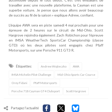
automobile depuis le tout début. C’est très emballant de
travailler avec une nouvelle plateforme, la Cayman est une
superbe voiture. Je pense que nous allons avoir beaucoup
de succès au fil de la saison » explique Adrew, confiant.
L'équipe AWA sera en piste samedi 4 mai prochain pour une
épreuve de 2 heures sur le circuit de Mid-Ohio. Scott
Hargrove rejoindra également Zach Robichon pour l’épreuve
en IMSA WeatherTech SportsCar Championship (classe
GTD) où les deux pilotes sont engagés chez Pfaff
Motorsports, sur une Porsche 911 GT3 R.
Étiquettes:
Andrew Wojteczko
AWA
IMSA Michelin Pilot Challenge
Mid-Ohio Sports Car Course
Orey Fidani
Pfaff Motorsports
Porsche 718 Cayman GT4 Clubsport
Scott Hargrove
Partagez l'actualité