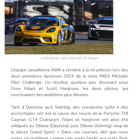
Crédit photo: Jake Galstad/LAT Images
L’équipe canadienne AWA a terminé à la mi-peloton lors des
deux premières épreuves 2019 de la série IMSA Michelin
Pilot Challenge. Un résultat quelque peu décevant pour
Orey Fidani et Scott Hargrove, les deux pilotes, qui
nourissaient des ambitions plus élevées.
Tant à Daytona qu’à Sebring, des crevaisons suite à des
accrochages ont été la cause des soucis de la Porsche 718
Cayman GT4 Clubsport. Fidani et Hargrove ont ainsi été
relégués au 28ème (Daytona) puis 18ème (Sebring) rang de
la classe Grand Sport. « Dans ces courses, dès que nous
avons un problème comme cela après l’arrêt aux puits final,