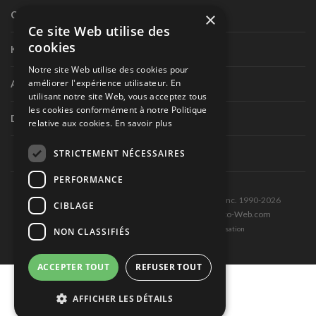
×
Circuit routier canadien
Ce site Web utilise des
cookies
Karting
Notre site Web utilise des cookies pour
améliorer l'expérience utilisateur. En
Autres séries nationales
utilisant notre site Web, vous acceptez tous
les cookies conformément à notre Politique
Divers
relative aux cookies.
En savoir plus
STRICTEMENT NÉCESSAIRES
PERFORMANCE
Tous droits réservés © Les Éditions Pole-Position inc. 1990-2026
CIBLAGE
Ce site est produit et hébergé par Montréal-Photo-Web.com
Politique de confidentialité et Conditions d’utilisation
NON CLASSIFIÉS
ACCEPTER TOUT
REFUSER TOUT
AFFICHER LES DÉTAILS