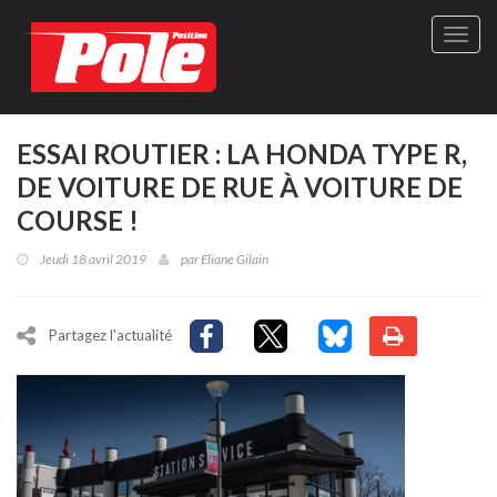
Site
officie
de
Pole-
Positi
Maga
ESSAI ROUTIER : LA HONDA TYPE R,
-
DE VOITURE DE RUE À VOITURE DE
Le
seul
COURSE !
maga
québé
Jeudi 18 avril 2019
par
Eliane Gilain
de
sport
autom
Partagez l'actualité