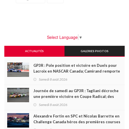
Select Language
▼
ACTUALITÉS
GALERIES PHOTOS
GP3R : Pole position et victoire en Duels pour
Lacroix en NASCAR Canada; Camirand remporte
l'autre Duels
Samedi 8 août 2026
Journée de samedi au GP3R : Tagliani décroche
une première victoire en Coupe Radical; des
courses très disputées dans toutes les séries
Samedi 8 août 2026
Alexandre Fortin en SPC et Nicolas Barrette en
Challenge Canada héros des premières courses
du week-end au GP3R