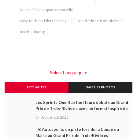
Saison 2022 de sport automobile
IMSA Michelin Pilot Challenge
Grand Prix de Trois-Rivières
Red Bull Racing
Select Language
▼
ACTUALITÉS
GALERIES PHOTOS
Les Sprints Omnifab font leurs débuts au Grand
Prix de Trois-Rivières avec un format inspiré de
Daytona
Jeudi 6 août 2026
TB Autosports en piste lors de la Coupe du
Maire au Grand Prix de Trois-Rivières