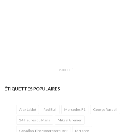
PUBLICITÉ
ÉTIQUETTES POPULAIRES
Alex Labbé
Red Bull
Mercedes F1
George Russell
24 Heures du Mans
Mikael Grenier
Canadian Tire Motorsport Park
McLaren