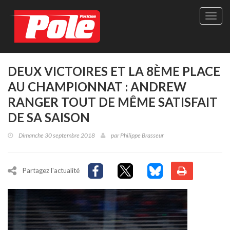
Site
officie
de
Pole-
Positi
Maga
DEUX VICTOIRES ET LA 8ÈME PLACE
-
AU CHAMPIONNAT : ANDREW
Le
seul
RANGER TOUT DE MÊME SATISFAIT
maga
DE SA SAISON
québé
de
Dimanche 30 septembre 2018
par
Philippe Brasseur
sport
autom
Partagez l'actualité