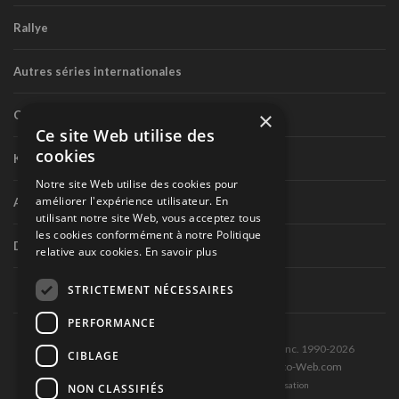
Rallye
Autres séries internationales
×
Circuit routier canadien
Ce site Web utilise des
cookies
Karting
Notre site Web utilise des cookies pour
améliorer l'expérience utilisateur. En
Autres séries nationales
utilisant notre site Web, vous acceptez tous
les cookies conformément à notre Politique
Divers
relative aux cookies.
En savoir plus
STRICTEMENT NÉCESSAIRES
PERFORMANCE
Tous droits réservés © Les Éditions Pole-Position inc. 1990-2026
CIBLAGE
Ce site est produit et hébergé par Montréal-Photo-Web.com
Politique de confidentialité et Conditions d’utilisation
NON CLASSIFIÉS