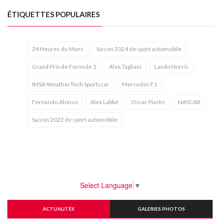
ÉTIQUETTES POPULAIRES
24 Heures du Mans
Saison 2024 de sport automobile
Grand Prix de Formule 1
Alex Tagliani
Lando Norris
IMSA WeatherTech Sportscar
Mercedes F1
Fernando Alonso
Alex Labbé
Oscar Piastri
NASCAR
Saison 2022 de sport automobile
Select Language
▼
ACTUALITÉS
GALERIES PHOTOS