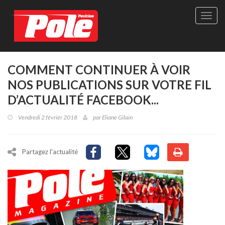
Site
officie
de
Pole-
Positi
Maga
COMMENT CONTINUER À VOIR
-
NOS PUBLICATIONS SUR VOTRE FIL
Le
seul
D’ACTUALITÉ FACEBOOK...
maga
québé
Vendredi 2 février 2018
par
Eliane Gilain
de
sport
autom
Partagez l'actualité