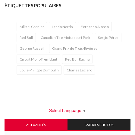
ÉTIQUETTES POPULAIRES
Mikael Grenier
Lando Norris
Fernando Alonso
Red Bull
Canadian Tire Motorsport Park
Sergio Pérez
George Russell
Grand Prix de Trois-Rivières
Circuit Mont-Tremblant
Red Bull Racing
Louis-Philippe Dumoulin
Charles Leclerc
Select Language
▼
ACTUALITÉS
GALERIES PHOTOS