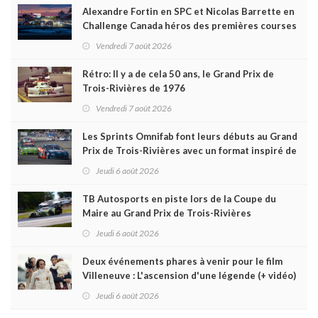
Alexandre Fortin en SPC et Nicolas Barrette en
Challenge Canada héros des premières courses
du week-end au GP3R
Vendredi 7 août 2026
Rétro: Il y a de cela 50 ans, le Grand Prix de
Trois-Rivières de 1976
Vendredi 7 août 2026
Les Sprints Omnifab font leurs débuts au Grand
Prix de Trois-Rivières avec un format inspiré de
Daytona
Jeudi 6 août 2026
TB Autosports en piste lors de la Coupe du
Maire au Grand Prix de Trois-Rivières
Jeudi 6 août 2026
Deux événements phares à venir pour le film
Villeneuve : L'ascension d'une légende (+ vidéo)
Jeudi 6 août 2026