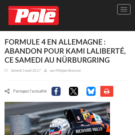
Site
officie
de
Pole-
Positi
Maga
FORMULE 4 EN ALLEMAGNE :
-
ABANDON POUR KAMI LALIBERTÉ,
Le
seul
CE SAMEDI AU NÜRBURGRING
maga
québé
Samedi 5 août 2017
par
Philippe Brasseur
de
sport
autom
Partagez l'actualité