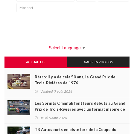
Mosport
Select Language
▼
ACTUALITÉS
GALERIES PHOTOS
Rétro: Il y a de cela 50 ans, le Grand Prix de
Trois-Rivières de 1976
Vendredi 7 août 2026
Les Sprints Omnifab font leurs débuts au Grand
Prix de Trois-Rivières avec un format inspiré de
Daytona
Jeudi 6 août 2026
TB Autosports en piste lors de la Coupe du