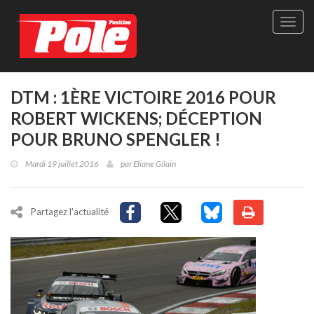
Site
officie
de
Pole-
Positi
Maga
DTM : 1ÈRE VICTOIRE 2016 POUR
-
ROBERT WICKENS; DÉCEPTION
Le
seul
POUR BRUNO SPENGLER !
maga
québé
Mardi 19 juillet 2016
par
Eliane Gilain
de
sport
autom
Partagez l'actualité