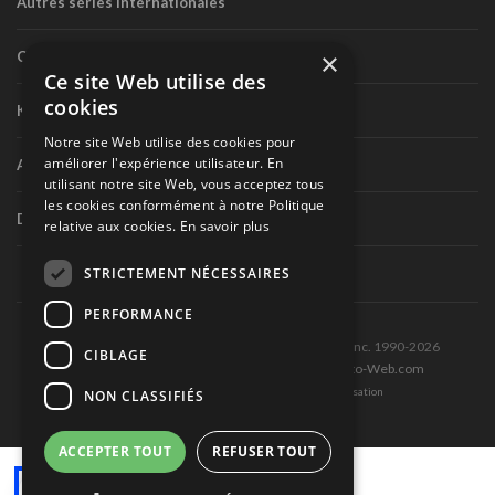
Autres séries internationales
×
Circuit routier canadien
Ce site Web utilise des
cookies
Karting
Notre site Web utilise des cookies pour
améliorer l'expérience utilisateur. En
Autres séries nationales
utilisant notre site Web, vous acceptez tous
les cookies conformément à notre Politique
Divers
relative aux cookies.
En savoir plus
STRICTEMENT NÉCESSAIRES
PERFORMANCE
Tous droits réservés © Les Éditions Pole-Position inc. 1990-2026
CIBLAGE
Ce site est produit et hébergé par Montréal-Photo-Web.com
Politique de confidentialité et Conditions d’utilisation
NON CLASSIFIÉS
ACCEPTER TOUT
REFUSER TOUT