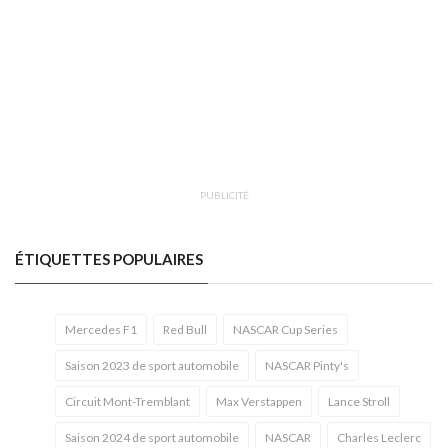
PUBLICITÉ
ÉTIQUETTES POPULAIRES
Mercedes F1
Red Bull
NASCAR Cup Series
Saison 2023 de sport automobile
NASCAR Pinty's
Circuit Mont-Tremblant
Max Verstappen
Lance Stroll
Saison 2024 de sport automobile
NASCAR
Charles Leclerc