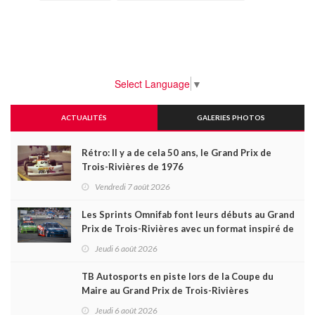
Select Language
▼
ACTUALITÉS
GALERIES PHOTOS
Rétro: Il y a de cela 50 ans, le Grand Prix de
Trois-Rivières de 1976
Vendredi 7 août 2026
Les Sprints Omnifab font leurs débuts au Grand
Prix de Trois-Rivières avec un format inspiré de
Daytona
Jeudi 6 août 2026
TB Autosports en piste lors de la Coupe du
Maire au Grand Prix de Trois-Rivières
Jeudi 6 août 2026