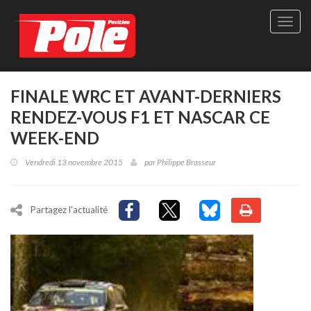
Site
officie
de
Pole-
Positi
Maga
FINALE WRC ET AVANT-DERNIERS
-
RENDEZ-VOUS F1 ET NASCAR CE
Le
seul
WEEK-END
maga
québé
Vendredi 13 novembre 2015
par
Philippe Brasseur
de
sport
autom
Partagez l'actualité