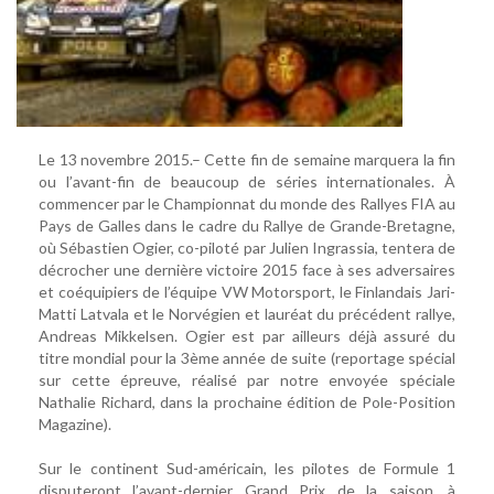
Le 13 novembre 2015.– Cette fin de semaine marquera la fin
ou l’avant-fin de beaucoup de séries internationales. À
commencer par le Championnat du monde des Rallyes FIA au
Pays de Galles dans le cadre du Rallye de Grande-Bretagne,
où Sébastien Ogier, co-piloté par Julien Ingrassia, tentera de
décrocher une dernière victoire 2015 face à ses adversaires
et coéquipiers de l’équipe VW Motorsport, le Finlandais Jari-
Matti Latvala et le Norvégien et lauréat du précédent rallye,
Andreas Mikkelsen. Ogier est par ailleurs déjà assuré du
titre mondial pour la 3ème année de suite (reportage spécial
sur cette épreuve, réalisé par notre envoyée spéciale
Nathalie Richard, dans la prochaine édition de Pole-Position
Magazine).
Sur le continent Sud-américain, les pilotes de Formule 1
disputeront l’avant-dernier Grand Prix de la saison, à