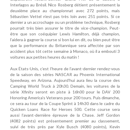
Interlagos au Brésil. Nico Rosberg détient présentement la
deuxième place au championnat avec 272 points, mais
Sébastien Vettel n’est pas très loin avec 251 points. Si ce
dernier a un accrochage ou un problème technique, Rosberg
pourrait très bien assurer le titre de vice-champion. Peut-
être que son coéquipier Lewis Hamilton, déjà champion,
l’aidera à gagner la course si bon lui en dit, ou bien peut-être
que la performance du Britannique sera affectée par son
accident plus tôt cette semaine à Monaco, où il a embouti 3
voitures aux petites heures du matin !
Aux États-Unis, c’est l’heure de l’avant-dernier rendez-vous
de la saison des séries NASCAR au Phoenix International
Speedway, en Arizona. Aujourd’hui aura lieu la course des
Camping World Truck à 20h30. Demain, les voitures de la
série Xfinity seront en piste à 16h00 pour le DAV 200
Honoring America’s Veterans pour 200 tours. Puis dimanche,
ce sera au tour de la Coupe Sprint à 14h30 dans le cadre du
Quicken Loans Race for Heroes 500. Cette course sera
aussi l’avant-dernière épreuve de la Chase. Jeff Gordon
(4082 points) est présentement premier au classement,
suivi de très près par Kyle Busch (4080 points), Kevin