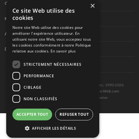
×
Circuit routier canadien
Ce site Web utilise des
cookies
Karting
Notre site Web utilise des cookies pour
améliorer l'expérience utilisateur. En
Autres séries nationales
utilisant notre site Web, vous acceptez tous
les cookies conformément à notre Politique
Divers
relative aux cookies.
En savoir plus
STRICTEMENT NÉCESSAIRES
PERFORMANCE
Tous droits réservés © Les Éditions Pole-Position inc. 1990-2026
CIBLAGE
Ce site est produit et hébergé par Montréal-Photo-Web.com
Politique de confidentialité et Conditions d’utilisation
NON CLASSIFIÉS
ACCEPTER TOUT
REFUSER TOUT
AFFICHER LES DÉTAILS