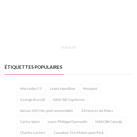
PUBLICITÉ
ÉTIQUETTES POPULAIRES
Mercedes F1
Lewis Hamilton
Mosport
George Russell
NASCAR Cup Series
Saison 2025 de sport automobile
24 Heures du Mans
Carlos Sainz
Louis-Philippe Dumoulin
NASCAR Canada
Charles Leclerc
Canadian Tire Motorsport Park