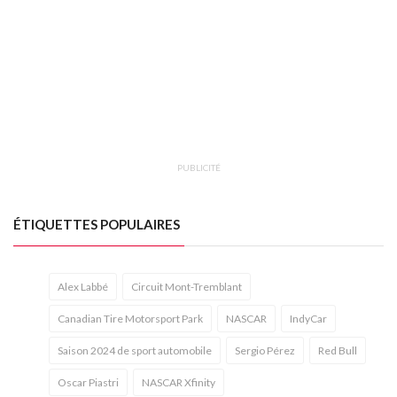
PUBLICITÉ
ÉTIQUETTES POPULAIRES
Alex Labbé
Circuit Mont-Tremblant
Canadian Tire Motorsport Park
NASCAR
IndyCar
Saison 2024 de sport automobile
Sergio Pérez
Red Bull
Oscar Piastri
NASCAR Xfinity