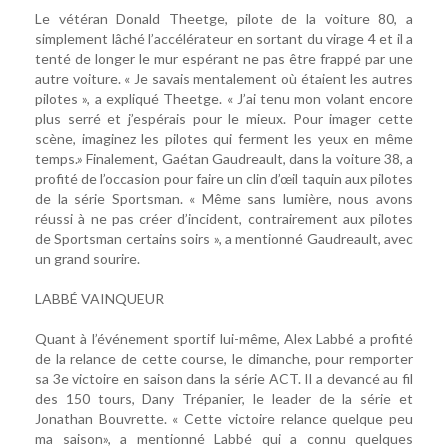
Le vétéran Donald Theetge, pilote de la voiture 80, a
simplement lâché l’accélérateur en sortant du virage 4 et il a
tenté de longer le mur espérant ne pas être frappé par une
autre voiture. « Je savais mentalement où étaient les autres
pilotes », a expliqué Theetge. « J’ai tenu mon volant encore
plus serré et j’espérais pour le mieux. Pour imager cette
scène, imaginez les pilotes qui ferment les yeux en même
temps.» Finalement, Gaétan Gaudreault, dans la voiture 38, a
profité de l’occasion pour faire un clin d’œil taquin aux pilotes
de la série Sportsman. « Même sans lumière, nous avons
réussi à ne pas créer d’incident, contrairement aux pilotes
de Sportsman certains soirs », a mentionné Gaudreault, avec
un grand sourire.
LABBÉ VAINQUEUR
Quant à l’événement sportif lui-même, Alex Labbé a profité
de la relance de cette course, le dimanche, pour remporter
sa 3e victoire en saison dans la série ACT. Il a devancé au fil
des 150 tours, Dany Trépanier, le leader de la série et
Jonathan Bouvrette. « Cette victoire relance quelque peu
ma saison», a mentionné Labbé qui a connu quelques