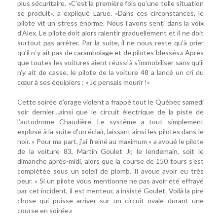
plus sécuritaire. «C’est la première fois qu’une telle situation
se produit», a expliqué Larue. «Dans ces circonstances, le
pilote vit un stress énorme. Nous l’avons senti dans la voix
d’Alex. Le pilote doit alors ralentir graduellement et il ne doit
surtout pas arrêter. Par la suite, il ne nous reste qu’à prier
qu’il n`y ait pas de carambolage et de pilotes blessés.» Après
que toutes les voitures aient réussi à s’immobiliser sans qu’il
n’y ait de casse, le pilote de la voiture 48 a lancé un cri du
cœur à ses équipiers : « Je pensais mourir !»
Cette soirée d’orage violent a frappé tout le Québec samedi
soir dernier…ainsi que le circuit électrique de la piste de
l’autodrome Chaudière. Le système a tout simplement
explosé à la suite d’un éclair, laissant ainsi les pilotes dans le
noir. « Pour ma part, j’ai freiné au maximum » a avoué le pilote
de la voiture 83, Martin Goulet Jr, le lendemain, soit le
dimanche après-midi, alors que la course de 150 tours s’est
complétée sous un soleil de plomb. Il avoue avoir eu très
peur. « Si un pilote vous mentionne ne pas avoir été effrayé
par cet incident, il est menteur, a insisté Goulet. Voilà la pire
chose qui puisse arriver sur un circuit ovale durant une
course en soirée.»