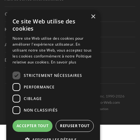
×
Circuit routier canadien
Ce site Web utilise des
cookies
Karting
Notre site Web utilise des cookies pour
améliorer l'expérience utilisateur. En
Autres séries nationales
utilisant notre site Web, vous acceptez tous
les cookies conformément à notre Politique
Divers
relative aux cookies.
En savoir plus
STRICTEMENT NÉCESSAIRES
PERFORMANCE
Tous droits réservés © Les Éditions Pole-Position inc. 1990-2026
CIBLAGE
Ce site est produit et hébergé par Montréal-Photo-Web.com
Politique de confidentialité et Conditions d’utilisation
NON CLASSIFIÉS
ACCEPTER TOUT
REFUSER TOUT
AFFICHER LES DÉTAILS