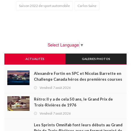
Saison 2022 de sport automobile
Carlos Sainz
Select Language
▼
ACTUALITÉS
GALERIES PHOTOS
Alexandre Fortin en SPC et Nicolas Barrette en
Challenge Canada héros des premières courses
du week-end au GP3R
Vendredi 7 août 2026
Rétro: Il y a de cela 50 ans, le Grand Prix de
Trois-Rivières de 1976
Vendredi 7 août 2026
Les Sprints Omnifab font leurs débuts au Grand
Prix de Trois-Rivières avec un format inspiré de