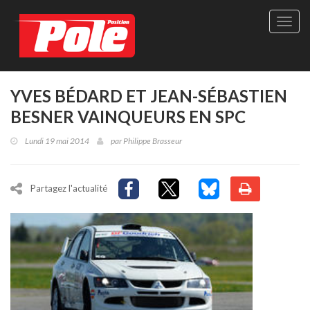
Site
officie
de
Pole-
Positi
Maga
YVES BÉDARD ET JEAN-SÉBASTIEN
-
BESNER VAINQUEURS EN SPC
Le
seul
Lundi 19 mai 2014
par
Philippe Brasseur
maga
québé
de
sport
Partagez l'actualité
autom