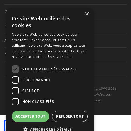
×
Circuit routier canadien
Ce site Web utilise des
cookies
Karting
Notre site Web utilise des cookies pour
améliorer l'expérience utilisateur. En
Autres séries nationales
utilisant notre site Web, vous acceptez tous
les cookies conformément à notre Politique
Divers
relative aux cookies.
En savoir plus
STRICTEMENT NÉCESSAIRES
PERFORMANCE
Tous droits réservés © Les Éditions Pole-Position inc. 1990-2026
CIBLAGE
Ce site est produit et hébergé par Montréal-Photo-Web.com
Politique de confidentialité et Conditions d’utilisation
NON CLASSIFIÉS
ACCEPTER TOUT
REFUSER TOUT
AFFICHER LES DÉTAILS