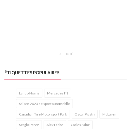
PUBLICITÉ
ÉTIQUETTES POPULAIRES
Lando Norris
Mercedes F1
Saison 2023 de sport automobile
Canadian Tire Motorsport Park
Oscar Piastri
McLaren
Sergio Pérez
Alex Labbé
Carlos Sainz