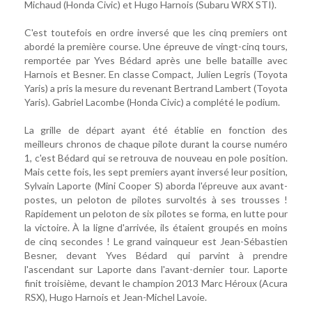
Michaud (Honda Civic) et Hugo Harnois (Subaru WRX STI).
C'est toutefois en ordre inversé que les cinq premiers ont
abordé la première course. Une épreuve de vingt-cinq tours,
remportée par Yves Bédard après une belle bataille avec
Harnois et Besner. En classe Compact, Julien Legris (Toyota
Yaris) a pris la mesure du revenant Bertrand Lambert (Toyota
Yaris). Gabriel Lacombe (Honda Civic) a complété le podium.
La grille de départ ayant été établie en fonction des
meilleurs chronos de chaque pilote durant la course numéro
1, c'est Bédard qui se retrouva de nouveau en pole position.
Mais cette fois, les sept premiers ayant inversé leur position,
Sylvain Laporte (Mini Cooper S) aborda l'épreuve aux avant-
postes, un peloton de pilotes survoltés à ses trousses !
Rapidement un peloton de six pilotes se forma, en lutte pour
la victoire. À la ligne d'arrivée, ils étaient groupés en moins
de cinq secondes ! Le grand vainqueur est Jean-Sébastien
Besner, devant Yves Bédard qui parvint à prendre
l'ascendant sur Laporte dans l'avant-dernier tour. Laporte
finit troisième, devant le champion 2013 Marc Héroux (Acura
RSX), Hugo Harnois et Jean-Michel Lavoie.