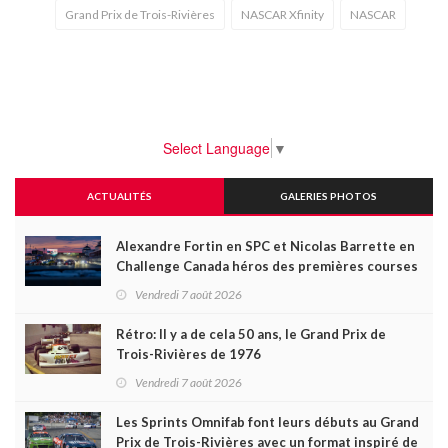
Grand Prix de Trois-Rivières
NASCAR Xfinity
NASCAR
Select Language
▼
ACTUALITÉS
GALERIES PHOTOS
Alexandre Fortin en SPC et Nicolas Barrette en
Challenge Canada héros des premières courses
du week-end au GP3R
Vendredi 7 août 2026
Rétro: Il y a de cela 50 ans, le Grand Prix de
Trois-Rivières de 1976
Vendredi 7 août 2026
Les Sprints Omnifab font leurs débuts au Grand
Prix de Trois-Rivières avec un format inspiré de