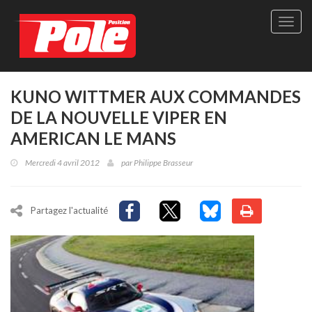
Site
officie
de
Pole-
Positi
Maga
KUNO WITTMER AUX COMMANDES
-
DE LA NOUVELLE VIPER EN
Le
seul
AMERICAN LE MANS
maga
québé
Mercredi 4 avril 2012
par
Philippe Brasseur
de
sport
autom
Partagez l'actualité