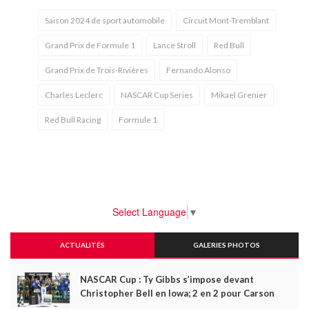
Saison 2024 de sport automobile
Circuit Mont-Tremblant
Grand Prix de Formule 1
Lance Stroll
Red Bull
Grand Prix de Trois-Rivières
Fernando Alonso
Charles Leclerc
NASCAR Cup Series
Mikael Grenier
Red Bull Racing
Formule 1
Select Language
▼
ACTUALITÉS
GALERIES PHOTOS
NASCAR Cup : Ty Gibbs s’impose devant
Christopher Bell en Iowa; 2 en 2 pour Carson
Kvapil en série O’Reilly