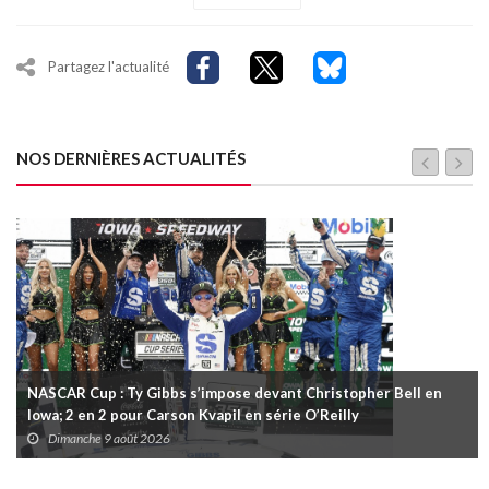
Partagez l'actualité
NOS DERNIÈRES ACTUALITÉS
NASCAR Cup : Ty Gibbs s’impose devant Christopher Bell en
Iowa; 2 en 2 pour Carson Kvapil en série O’Reilly
Dimanche 9 août 2026