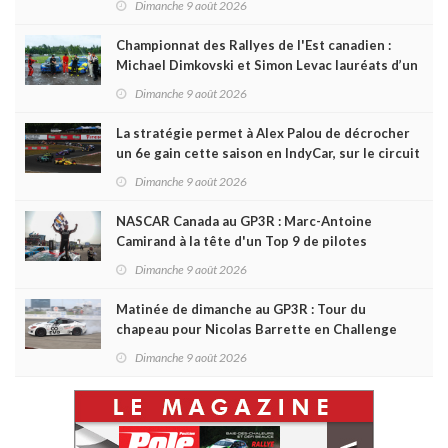
Dimanche 9 août 2026
Championnat des Rallyes de l'Est canadien :
Michael Dimkovski et Simon Levac lauréats d’un
Black Bear Rally à rebondissements !
Dimanche 9 août 2026
La stratégie permet à Alex Palou de décrocher
un 6e gain cette saison en IndyCar, sur le circuit
de Portland
Dimanche 9 août 2026
NASCAR Canada au GP3R : Marc-Antoine
Camirand à la tête d'un Top 9 de pilotes
québécois
Dimanche 9 août 2026
Matinée de dimanche au GP3R : Tour du
chapeau pour Nicolas Barrette en Challenge
Canada; succès de Sylvain Laporte en SPC
Dimanche 9 août 2026