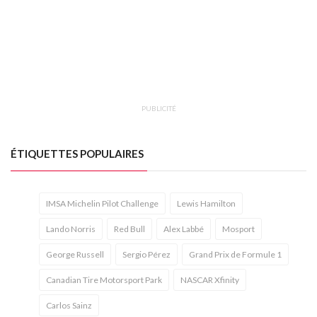
PUBLICITÉ
ÉTIQUETTES POPULAIRES
IMSA Michelin Pilot Challenge
Lewis Hamilton
Lando Norris
Red Bull
Alex Labbé
Mosport
George Russell
Sergio Pérez
Grand Prix de Formule 1
Canadian Tire Motorsport Park
NASCAR Xfinity
Carlos Sainz