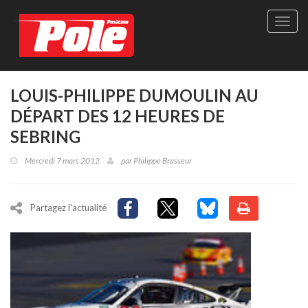
Site
officie
de
Pole-
Positi
Maga
LOUIS-PHILIPPE DUMOULIN AU
-
DÉPART DES 12 HEURES DE
Le
seul
SEBRING
maga
québé
Mercredi 7 mars 2012
par
Philippe Brasseur
de
sport
autom
Partagez l'actualité