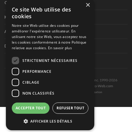
×
Circuit routier canadien
Ce site Web utilise des
cookies
Karting
Notre site Web utilise des cookies pour
améliorer l'expérience utilisateur. En
Autres séries nationales
utilisant notre site Web, vous acceptez tous
les cookies conformément à notre Politique
Divers
relative aux cookies.
En savoir plus
STRICTEMENT NÉCESSAIRES
PERFORMANCE
Tous droits réservés © Les Éditions Pole-Position inc. 1990-2026
CIBLAGE
Ce site est produit et hébergé par Montréal-Photo-Web.com
Politique de confidentialité et Conditions d’utilisation
NON CLASSIFIÉS
ACCEPTER TOUT
REFUSER TOUT
AFFICHER LES DÉTAILS