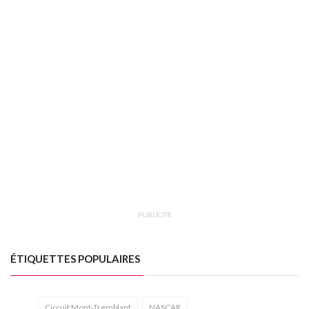
PUBLICITÉ
ÉTIQUETTES POPULAIRES
Circuit Mont-Tremblant
NASCAR