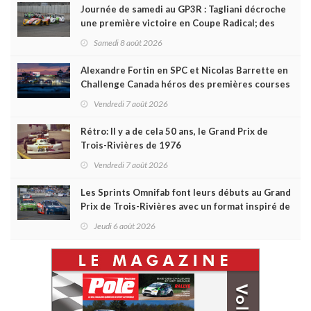
Journée de samedi au GP3R : Tagliani décroche
une première victoire en Coupe Radical; des
courses très disputées dans toutes les séries
Samedi 8 août 2026
Alexandre Fortin en SPC et Nicolas Barrette en
Challenge Canada héros des premières courses
du week-end au GP3R
Vendredi 7 août 2026
Rétro: Il y a de cela 50 ans, le Grand Prix de
Trois-Rivières de 1976
Vendredi 7 août 2026
Les Sprints Omnifab font leurs débuts au Grand
Prix de Trois-Rivières avec un format inspiré de
Daytona
Jeudi 6 août 2026