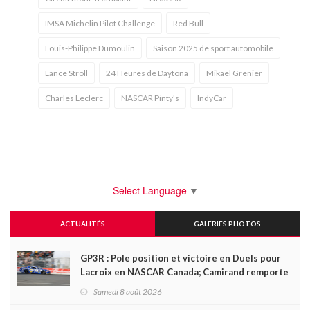
IMSA Michelin Pilot Challenge
Red Bull
Louis-Philippe Dumoulin
Saison 2025 de sport automobile
Lance Stroll
24 Heures de Daytona
Mikael Grenier
Charles Leclerc
NASCAR Pinty's
IndyCar
Select Language
▼
ACTUALITÉS
GALERIES PHOTOS
GP3R : Pole position et victoire en Duels pour
Lacroix en NASCAR Canada; Camirand remporte
l'autre Duels
Samedi 8 août 2026