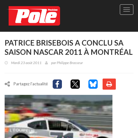
Site
officie
de
Pole-
Positi
Maga
PATRICE BRISEBOIS A CONCLU SA
-
SAISON NASCAR 2011 À MONTRÉAL
Le
seul
Mardi 23 août 2011
par
Philippe Brasseur
maga
québé
de
sport
Partagez l'actualité
autom