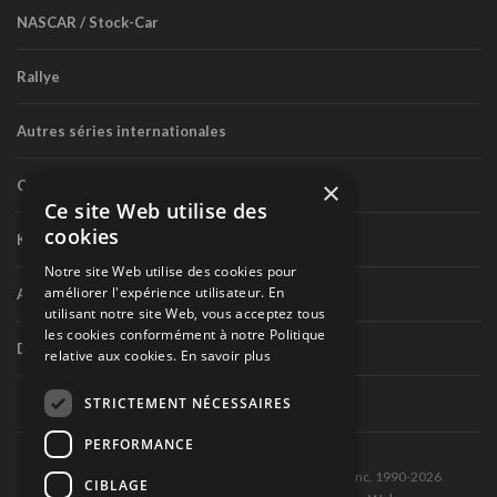
NASCAR / Stock-Car
Rallye
Autres séries internationales
×
Circuit routier canadien
Ce site Web utilise des
cookies
Karting
Notre site Web utilise des cookies pour
améliorer l'expérience utilisateur. En
Autres séries nationales
utilisant notre site Web, vous acceptez tous
les cookies conformément à notre Politique
Divers
relative aux cookies.
En savoir plus
STRICTEMENT NÉCESSAIRES
PERFORMANCE
Tous droits réservés © Les Éditions Pole-Position inc. 1990-2026
CIBLAGE