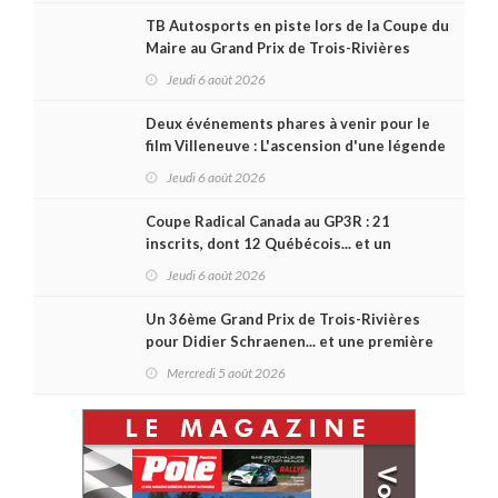
TB Autosports en piste lors de la Coupe du
Maire au Grand Prix de Trois-Rivières
Jeudi 6 août 2026
Deux événements phares à venir pour le
film Villeneuve : L'ascension d'une légende
(+ vidéo)
Jeudi 6 août 2026
Coupe Radical Canada au GP3R : 21
inscrits, dont 12 Québécois... et un
premier gain d'Antoine Sénéchal dans la
Jeudi 6 août 2026
série ?
Un 36ème Grand Prix de Trois-Rivières
pour Didier Schraenen... et une première
en Challenge Canada
Mercredi 5 août 2026