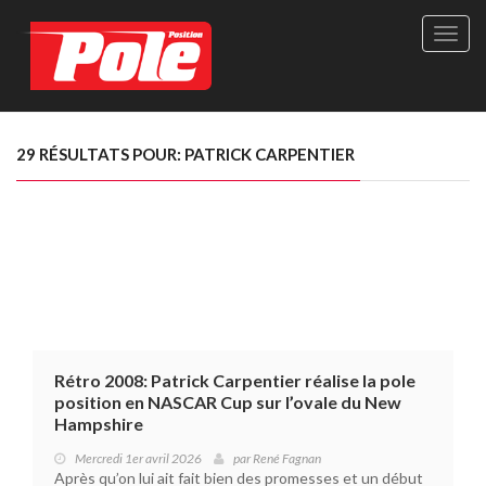
Site
officie
de
Pole-
Positi
Maga
29 RÉSULTATS POUR: PATRICK CARPENTIER
-
Le
seul
maga
québé
de
sport
autom
Rétro 2008: Patrick Carpentier réalise la pole
position en NASCAR Cup sur l’ovale du New
Hampshire
Mercredi 1er avril 2026
par
René Fagnan
Après qu’on lui ait fait bien des promesses et un début