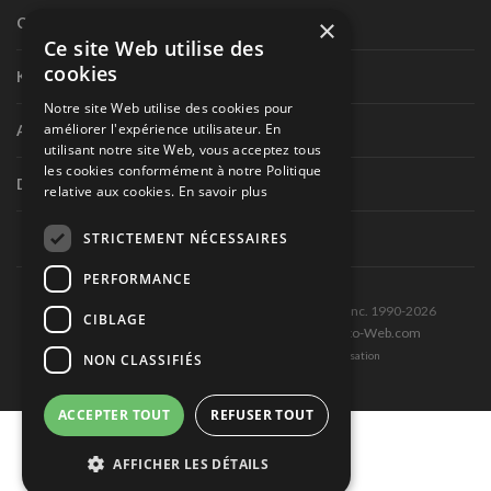
×
Circuit routier canadien
Ce site Web utilise des
cookies
Karting
Notre site Web utilise des cookies pour
améliorer l'expérience utilisateur. En
Autres séries nationales
utilisant notre site Web, vous acceptez tous
les cookies conformément à notre Politique
Divers
relative aux cookies.
En savoir plus
STRICTEMENT NÉCESSAIRES
PERFORMANCE
Tous droits réservés © Les Éditions Pole-Position inc. 1990-2026
CIBLAGE
Ce site est produit et hébergé par Montréal-Photo-Web.com
Politique de confidentialité et Conditions d’utilisation
NON CLASSIFIÉS
ACCEPTER TOUT
REFUSER TOUT
AFFICHER LES DÉTAILS