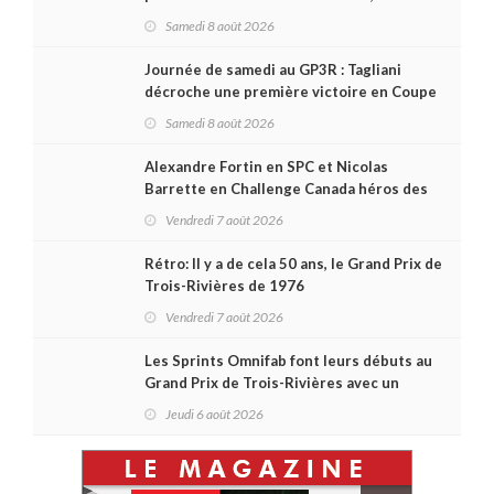
remporte l'autre Duels
Samedi 8 août 2026
Journée de samedi au GP3R : Tagliani
décroche une première victoire en Coupe
Radical; des courses très disputées dans
Samedi 8 août 2026
toutes les séries
Alexandre Fortin en SPC et Nicolas
Barrette en Challenge Canada héros des
premières courses du week-end au GP3R
Vendredi 7 août 2026
Rétro: Il y a de cela 50 ans, le Grand Prix de
Trois-Rivières de 1976
Vendredi 7 août 2026
Les Sprints Omnifab font leurs débuts au
Grand Prix de Trois-Rivières avec un
format inspiré de Daytona
Jeudi 6 août 2026