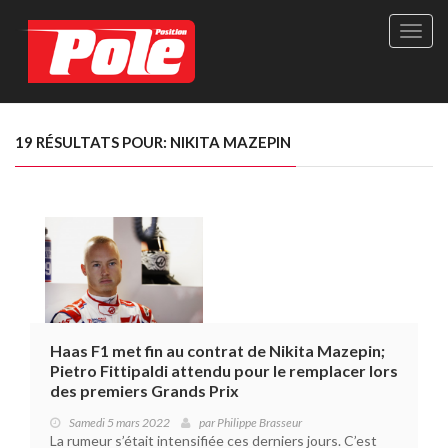
Site
officie
de
Pole-
Positi
Maga
19 RÉSULTATS POUR: NIKITA MAZEPIN
-
Le
seul
maga
québé
de
sport
autom
Haas F1 met fin au contrat de Nikita Mazepin;
Pietro Fittipaldi attendu pour le remplacer lors
des premiers Grands Prix
Samedi 5 mars 2022
par
Philippe Brasseur
La rumeur s’était intensifiée ces derniers jours. C’est