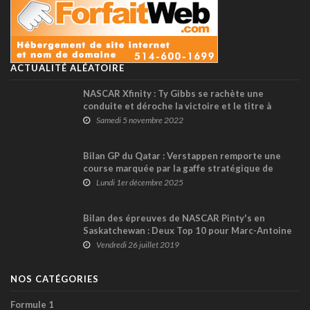
ACTUALITÉ ALÉATOIRE
NASCAR Xfinity : Ty Gibbs se rachète une
conduite et déroche la victoire et le titre à
Phoenix; Alex Labbé 18ème (+ vidéo)
Samedi 5 novembre 2022
Bilan GP du Qatar : Verstappen remporte une
course marquée par la gaffe stratégique de
McLaren !
Lundi 1er décembre 2025
Bilan des épreuves de NASCAR Pinty's en
Saskatchewan : Deux Top 10 pour Marc-Antoine
Camirand
Vendredi 26 juillet 2019
NOS CATÉGORIES
Formule 1