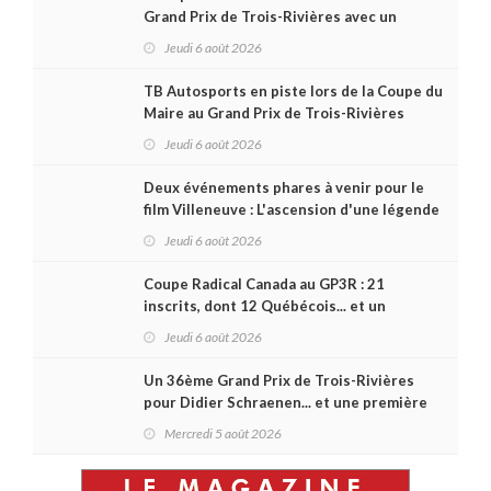
Grand Prix de Trois-Rivières avec un
format inspiré de Daytona
Jeudi 6 août 2026
TB Autosports en piste lors de la Coupe du
Maire au Grand Prix de Trois-Rivières
Jeudi 6 août 2026
Deux événements phares à venir pour le
film Villeneuve : L'ascension d'une légende
(+ vidéo)
Jeudi 6 août 2026
Coupe Radical Canada au GP3R : 21
inscrits, dont 12 Québécois... et un
premier gain d'Antoine Sénéchal dans la
Jeudi 6 août 2026
série ?
Un 36ème Grand Prix de Trois-Rivières
pour Didier Schraenen... et une première
en Challenge Canada
Mercredi 5 août 2026