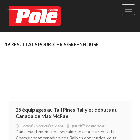
Site
officie
de
Pole-
Positi
Maga
19 RÉSULTATS POUR: CHRIS GREENHOUSE
-
Le
seul
maga
québé
de
sport
autom
25 équipages au Tall Pines Rally et débuts au
Canada de Max McRae
Samedi 16 novembre 2024
par
Philippe Brasseur
Dans exactement une semaine, les concurrents du
Championnat canadien des Rallyes ont rendez-vous