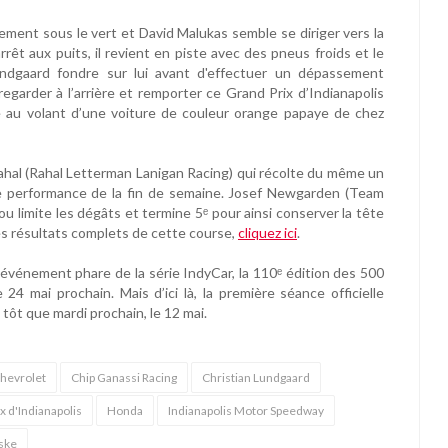
rement sous le vert et David Malukas semble se diriger vers la
arrêt aux puits, il revient en piste avec des pneus froids et le
ndgaard fondre sur lui avant d'effectuer un dépassement
regarder à l’arrière et remporter ce Grand Prix d’Indianapolis
re au volant d’une voiture de couleur orange papaye de chez
hal (Rahal Letterman Lanigan Racing) qui récolte du même un
re performance de la fin de semaine. Josef Newgarden (Team
u limite les dégâts et termine 5ᵉ pour ainsi conserver la tête
s résultats complets de cette course,
cliquez ici
.
l’événement phare de la série IndyCar, la 110ᵉ édition des 500
 24 mai prochain. Mais d’ici là, la première séance officielle
i tôt que mardi prochain, le 12 mai.
hevrolet
Chip Ganassi Racing
Christian Lundgaard
x d'Indianapolis
Honda
Indianapolis Motor Speedway
ske