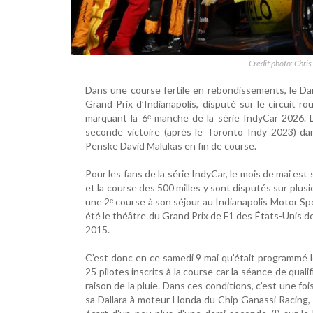
Crédit photo: Chri
Dans une course fertile en rebondissements, le Dan
Grand Prix d’Indianapolis, disputé sur le circuit r
marquant la 6ᵉ manche de la série IndyCar 2026. 
seconde victoire (après le Toronto Indy 2023) da
Penske David Malukas en fin de course.
Pour les fans de la série IndyCar, le mois de mai est 
et la course des 500 milles y sont disputés sur plusi
une 2ᵉ course à son séjour au Indianapolis Motor Spe
été le théâtre du Grand Prix de F1 des États-Unis
2015.
C’est donc en ce samedi 9 mai qu’était programmé l
25 pilotes inscrits à la course car la séance de qual
raison de la pluie. Dans ces conditions, c’est une foi
sa Dallara à moteur Honda du Chip Ganassi Racing, 