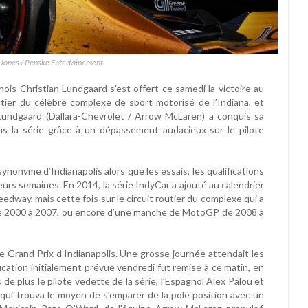
s Jones / Penske Entertainement
ois Christian Lundgaard s'est offert ce samedi la victoire au
outier du célèbre complexe de sport motorisé de l’Indiana, et
Lundgaard (Dallara-Chevrolet / Arrow McLaren) a conquis sa
ns la série grâce à un dépassement audacieux sur le pilote
synonyme d’Indianapolis alors que les essais, les qualifications
eurs semaines. En 2014, la série IndyCar a ajouté au calendrier
edway, mais cette fois sur le circuit routier du complexe qui a
 de 2000 à 2007, ou encore d’une manche de MotoGP de 2008 à
e Grand Prix d’Indianapolis. Une grosse journée attendait les
ification initialement prévue vendredi fut remise à ce matin, en
s de plus le pilote vedette de la série, l’Espagnol Alex Palou et
qui trouva le moyen de s’emparer de la pole position avec un