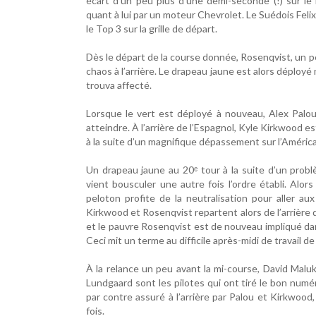
écart d’un peu plus d’une demi-seconde (!) sur l
quant à lui par un moteur Chevrolet. Le Suédois Fel
le Top 3 sur la grille de départ.
Dès le départ de la course donnée, Rosenqvist, un p
chaos à l’arrière. Le drapeau jaune est alors déploy
trouva affecté.
Lorsque le vert est déployé à nouveau, Alex Palou
atteindre. À l’arrière de l’Espagnol, Kyle Kirkwood est
à la suite d’un magnifique dépassement sur l’Améric
Un drapeau jaune au 20ᵉ tour à la suite d’un probl
vient bousculer une autre fois l’ordre établi. Alo
peloton profite de la neutralisation pour aller aux
Kirkwood et Rosenqvist repartent alors de l’arrière du p
et le pauvre Rosenqvist est de nouveau impliqué da
Ceci mit un terme au difficile après-midi de travail d
À la relance un peu avant la mi-course, David Maluk
Lundgaard sont les pilotes qui ont tiré le bon numé
par contre assuré à l’arrière par Palou et Kirkwoo
fois.