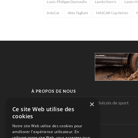
Louis-Philippe Dumoulin
Lando Norris
Lewis H
IndyCar
Alex Tagliani
NASCAR Cup Series
À PROPOS DE NOUS
×
Pole-Position, le seul magazine québécois de sport
Ce site Web utilise des
automobile.
cookies
SUIVEZ-NOUS
Notre site Web utilise des cookies pour
améliorer l'expérience utilisateur. En
utilisant notre site Web, vous acceptez tous