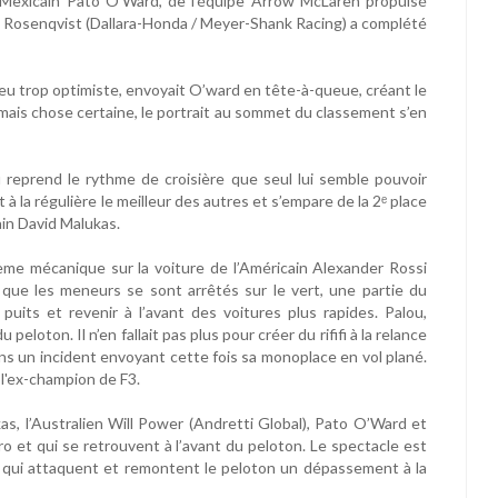
e Mexicain Pato O’Ward, de l'équipe Arrow McLaren propulsé
ix Rosenqvist (Dallara-Honda / Meyer-Shank Racing) a complété
eu trop optimiste, envoyait O’ward en tête-à-queue, créant le
é mais chose certaine, le portrait au sommet du classement s’en
 reprend le rythme de croisière que seul lui semble pouvoir
 à la régulière le meilleur des autres et s’empare de la 2ᵉ place
ain David Malukas.
ème mécanique sur la voiture de l’Américain Alexander Rossi
rs que les meneurs se sont arrêtés sur le vert, une partie du
 puits et revenir à l’avant des voitures plus rapides. Palou,
eloton. Il n’en fallait pas plus pour créer du rififi à la relance
ns un incident envoyant cette fois sa monoplace en vol plané.
e l'ex-champion de F3.
as, l’Australien Will Power (Andretti Global), Pato O’Ward et
ro et qui se retrouvent à l’avant du peloton. Le spectacle est
d, qui attaquent et remontent le peloton un dépassement à la