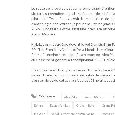
Le reste de la course est par la suite disputé entiè
victoire, sa première dans la série. Lors de l’ultime 
pilote du Team Penske voit la monoplace de Lu
d’anthologie par l’extérieur pour ensuite ne jamais 
2026. Lundgaard s'offre ainsi une première victoi
Arrow Mclaren.
Malukas finit deuxième devant le vétéran Graham Ra
70ᵉ Top 5 en IndyCar et offre à Honda la meilleu
Penske) termine 4ᵉ et suite à sa remontée, Alex Palo
au classement général au championnat 2026. Pour le
Il est maintenant temps de laisser toute la place à 
milles d’Indianapolis qui sera disputée le dimanche
d'essais libres de cette classique est à l’horaire auss
Étiquettes:
Alex Palou
Arrow McLaren
C
Dallara
David Malukas
Graham Rahal
Grand Pri
IndyCar
Rahal Letterman Lanigan Racing
Team Pen