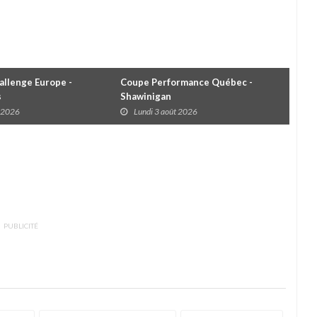
llenge Europe -
Coupe Performance Québec -
WRC
s
Shawinigan
Éta
t 2026
Lundi 3 août 2026
D
PUBLICITÉ