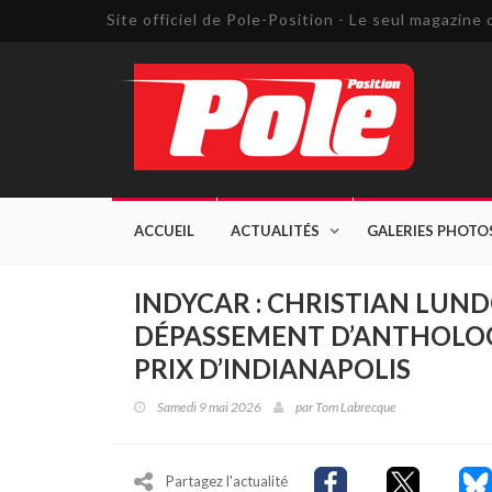
Site officiel de Pole-Position - Le seul magazin
ACCUEIL
ACTUALITÉS
GALERIES PHOTO
INDYCAR : CHRISTIAN LUN
DÉPASSEMENT D’ANTHOLOG
PRIX D’INDIANAPOLIS
Samedi 9 mai 2026
par
Tom Labrecque
Partagez l'actualité