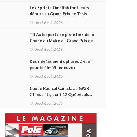
Les Sprints Omnifab font leurs
débuts au Grand Prix de Trois-
Rivières avec un format inspiré
Jeudi 6 août 2026
de Daytona
TB Autosports en piste lors de la
Coupe du Maire au Grand Prix de
Trois-Rivières
Jeudi 6 août 2026
Deux événements phares à venir
pour le film Villeneuve :
L'ascension d'une légende (+
Jeudi 6 août 2026
vidéo)
Coupe Radical Canada au GP3R :
21 inscrits, dont 12 Québécois...
et un premier gain d'Antoine
Jeudi 6 août 2026
Sénéchal dans la série ?