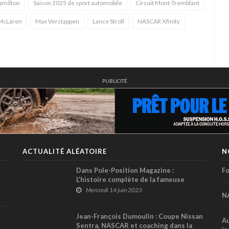
amilton
Saison 2025 de sport automobile
Circuit Mont-Tremblant
McLaren
Max Verstappen
Lance Stroll
NASCAR Xfinity
PUBLICITÉ
ACTUALITÉ ALÉATOIRE
N
Dans Pole-Position Magazine :
Fo
L’histoire complète de la fameuse
Ferrari T3 de Gilles Villeneuve !
Mercredi 14 juin 2023
N
Jean-François Dumoulin : Coupe Nissan
Au
Sentra, NASCAR et coaching dans la