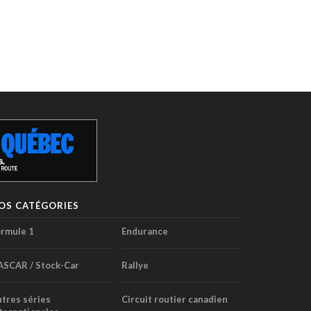
OS CATÉGORIES
rmule 1
Endurance
ASCAR / Stock-Car
Rallye
tres séries
Circuit routier canadien