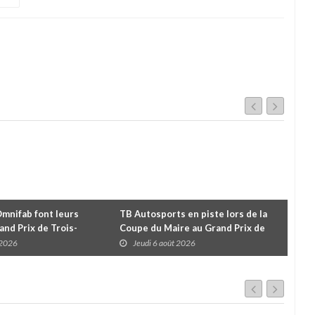
Omnifab font leurs
TB Autosports en piste lors de la
Deu
and Prix de Trois-
Coupe du Maire au Grand Prix de
pour
 un format inspiré de
Trois-Rivières
d'u
 2026
Jeudi 6 août 2026
J