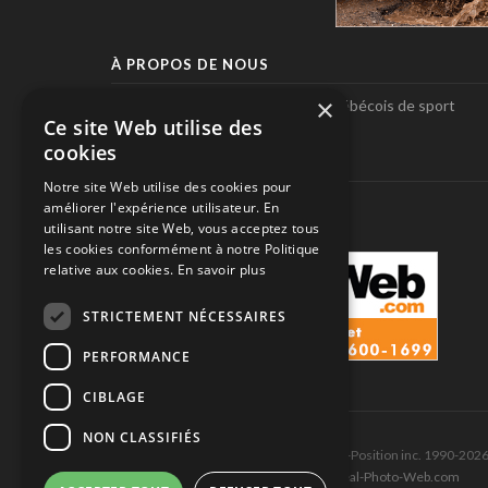
À PROPOS DE NOUS
×
Pole-Position, le seul magazine québécois de sport
Ce site Web utilise des
automobile.
cookies
SUIVEZ-NOUS
Notre site Web utilise des cookies pour
améliorer l'expérience utilisateur. En
utilisant notre site Web, vous acceptez tous
les cookies conformément à notre Politique
relative aux cookies.
En savoir plus
STRICTEMENT NÉCESSAIRES
PERFORMANCE
CIBLAGE
NON CLASSIFIÉS
Tous droits réservés © Les Éditions Pole-Position inc. 1990-202
Ce site est produit et hébergé par Montréal-Photo-Web.com