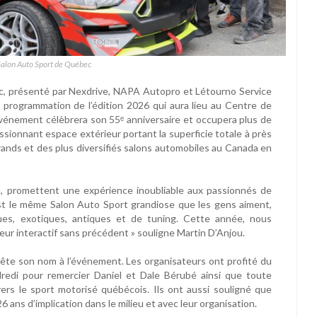
Salon Auto Sport de Québec
, présenté par Nexdrive, NAPA Autopro et Létourno Service
 programmation de l’édition 2026 qui aura lieu au Centre de
l’événement célèbrera son 55ᵉ anniversaire et occupera plus de
essionnant espace extérieur portant la superficie totale à près
 grands et des plus diversifiés salons automobiles au Canada en
u, promettent une expérience inoubliable aux passionnés de
est le même Salon Auto Sport grandiose que les gens aiment,
ques, exotiques, antiques et de tuning. Cette année, nous
ur interactif sans précédent » souligne Martin D’Anjou.
 prête son nom à l’événement. Les organisateurs ont profité du
redi pour remercier Daniel et Dale Bérubé ainsi que toute
rs le sport motorisé québécois. Ils ont aussi souligné que
 ans d’implication dans le milieu et avec leur organisation.