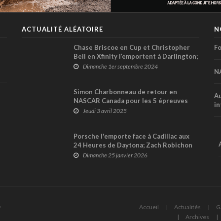
ACTUALITÉ ALÉATOIRE
N
Chase Briscoe en Cup et Christopher
Fo
Bell en Xfinity l’emportent à Darlington;
Tyler Reddick champion de la saison
Dimanche 1er septembre 2024
N
régulière en Cup
Simon Charbonneau de retour en
Au
NASCAR Canada pour les 5 épreuves
in
sur circuit routier
Jeudi 3 avril 2025
Porsche l'emporte face à Cadillac aux
24 Heures de Daytona; Zach Robichon
sur le podium en classe GTD
Dimanche 25 janvier 2026
6
Accueil
Actualités
G
Archives