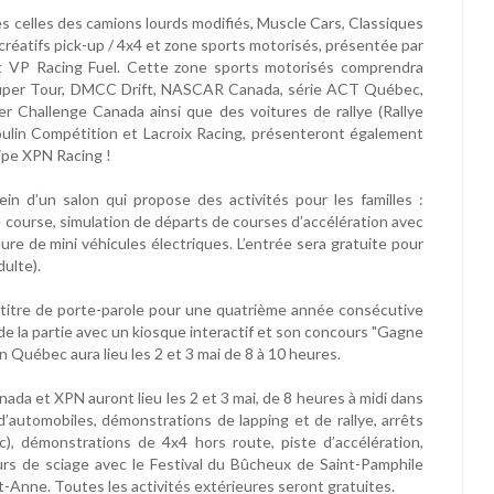
es celles des camions lourds modifiés, Muscle Cars, Classiques
créatifs pick-up / 4x4 et zone sports motorisés, présentée par
t VP Racing Fuel. Cette zone sports motorisés comprendra
Super Tour, DMCC Drift, NASCAR Canada, série ACT Québec,
ier Challenge Canada ainsi que des voitures de rallye (Rallye
lin Compétition et Lacroix Racing, présenteront également
ipe XPN Racing !
in d’un salon qui propose des activités pour les familles :
 course, simulation de départs de courses d’accélération avec
re de mini véhicules électriques. L’entrée sera gratuite pour
ulte).
 titre de porte-parole pour une quatrième année consécutive
de la partie avec un kiosque interactif et son concours "Gagne
n Québec aura lieu les 2 et 3 mai de 8 à 10 heures.
ada et XPN auront lieu les 2 et 3 mai, de 8 heures à midi dans
’automobiles, démonstrations de lapping et de rallye, arrêts
 démonstrations de 4x4 hors route, piste d’accélération,
rs de sciage avec le Festival du Bûcheux de Saint-Pamphile
-Anne. Toutes les activités extérieures seront gratuites.