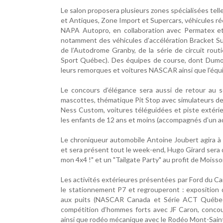
Le salon proposera plusieurs zones spécialisées tell
et Antiques, Zone Import et Supercars, véhicules ré
NAPA Autopro, en collaboration avec Permatex e
notamment des véhicules d’accélération Bracket 
de l’Autodrome Granby, de la série de circuit rout
Sport Québec). Des équipes de course, dont Dumou
leurs remorques et voitures NASCAR ainsi que l’équ
Le concours d’élégance sera aussi de retour au se
mascottes, thématique Pit Stop avec simulateurs de
Ness Custom, voitures téléguidées et piste extérieu
les enfants de 12 ans et moins (accompagnés d’un ad
Le chroniqueur automobile Antoine Joubert agira à
et sera présent tout le week-end, Hugo Girard sera 
mon 4x4 !" et un "Tailgate Party" au profit de Moisso
Les activités extérieures présentées par Ford du Can
le stationnement P7 et regrouperont : exposition d
aux puits (NASCAR Canada et Série ACT Québec),
compétition d’hommes forts avec JF Caron, concou
ainsi que rodéo mécanique avec le Rodéo Mont-Saint