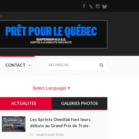
TÉ
CONTACT
Select Language
▼
ACTUALITÉS
GALERIES PHOTOS
Les Sprints Omnifab font leurs
débuts au Grand Prix de Trois-
Rivières avec un format inspiré
Jeudi 6 août 2026
de Daytona