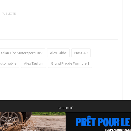
PUBLICITÉ
adian Tire Motorsport Park
Alex Labbé
NASCAR
automobile
Alex Tagliani
Grand Prix de Formule 1
PUBLICITÉ