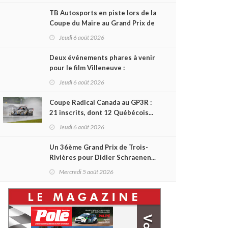
TB Autosports en piste lors de la
Coupe du Maire au Grand Prix de
Trois-Rivières
Jeudi 6 août 2026
Deux événements phares à venir
pour le film Villeneuve :
L'ascension d'une légende (+
Jeudi 6 août 2026
vidéo)
Coupe Radical Canada au GP3R :
21 inscrits, dont 12 Québécois...
et un premier gain d'Antoine
Jeudi 6 août 2026
Sénéchal dans la série ?
Un 36ème Grand Prix de Trois-
Rivières pour Didier Schraenen...
et une première en Challenge
Mercredi 5 août 2026
Canada