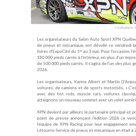
Crédit photo: 
Les organisateurs du Salon Auto Sport XPN Québec
de pneus et mécanique, ont dévoilé ce vendredi la
foires d’ExpoCité du 1ᵉʳ au 3 mai. Pour l’occasion, 
180 000 pieds carrés à l’intérieur, en plus d’un impr
de 500 000 pieds carrés. Il s’agira de l’un des plus
2026.
Les organisateurs, Karine Albert et Martin D’Anjo
voitures, de camions et de sports motorisés. « C’
avec des hot rods, muscle cars, voitures classi
atteignons un nouveau sommet avec un volet extérie
XPN devient par ailleurs le partenaire principal et
point de presse annonçant l’édition 2026 ce vend
l’équipe de XPN Racing pour leur engagement enve
Létourno Service de pneus et mécanique en était à 26