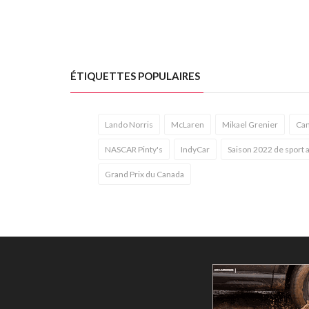
ÉTIQUETTES POPULAIRES
Lando Norris
McLaren
Mikael Grenier
Can
NASCAR Pinty's
IndyCar
Saison 2022 de sport 
Grand Prix du Canada