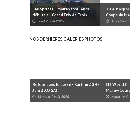
Les Sprints Omnifab font leurs
TB Autosports
débuts au Grand Prix de Trois-
Coupe du Mai
Rivières avec un format inspiré de
Trois-Rivièr
Jeudi 6 août 2026
Jeudi 6 août
Daytona
NOS DERNIÈRES GALERIES PHOTOS
Retour dans le passé - Karting à SH -
GT World Cha
Juin 2007 2/2
Magny-Cour
Mercredi 5 août 2026
Mardi 4 aoû