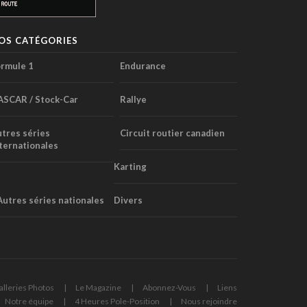
OS CATÉGORIES
rmule 1
Endurance
ASCAR / Stock-Car
Rallye
tres séries
Circuit routier canadien
ternationales
Karting
Autres séries nationales
Divers
alleries Photos
Le Magazine
Abonnez-Vous
Liens
Notre équipe
4 Heures Pole-Position
Nous rejoindre