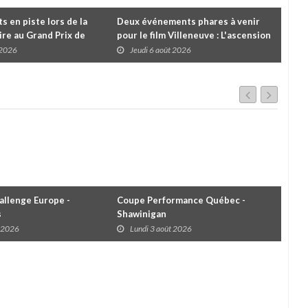
 en piste lors de la
Deux événements phares à venir
Cou
re au Grand Prix de
pour le film Villeneuve : L'ascension
insc
es
d'une légende (+ vidéo)
pre
 2026
Jeudi 6 août 2026
J
dans
llenge Europe -
Coupe Performance Québec -
WRC
s
Shawinigan
Éta
t 2026
Lundi 3 août 2026
D