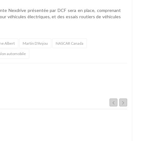
sante Nexdrive présentée par DCF sera en place, comprenant
ur véhicules électriques, et des essais routiers de véhicules
ne Albert
Martin D'Anjou
NASCAR Canada
alon automobile