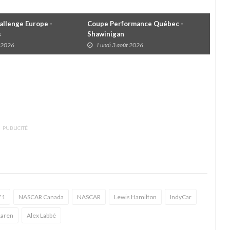
llenge Europe -
Coupe Performance Québec -
WRC
s
Shawinigan
Éta
t 2026
Lundi 3 août 2026
D
PUBLICITÉ
F1
NASCAR Canada
NASCAR
Lewis Hamilton
IndyCar
aren
Alex Labbé