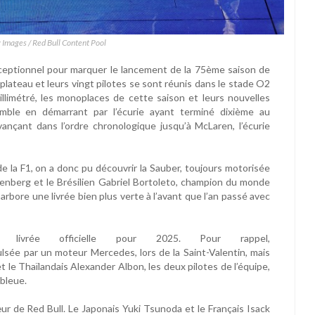
 Images / Red Bull Content Pool
ceptionnel pour marquer le lancement de la 75ème saison de
 plateau et leurs vingt pilotes se sont réunis dans le stade O2
limétré, les monoplaces de cette saison et leurs nouvelles
mble en démarrant par l’écurie ayant terminé dixième au
çant dans l’ordre chronologique jusqu’à McLaren, l’écurie
e la F1, on a donc pu découvrir la Sauber, toujours motorisée
ülkenberg et le Brésilien Gabriel Bortoleto, champion du monde
arbore une livrée bien plus verte à l’avant que l’an passé avec
livrée officielle pour 2025. Pour rappel,
ulsée par un moteur Mercedes, lors de la Saint-Valentin, mais
t le Thaïlandais Alexander Albon, les deux pilotes de l’équipe,
 bleue.
œur de Red Bull. Le Japonais Yuki Tsunoda et le Français Isack