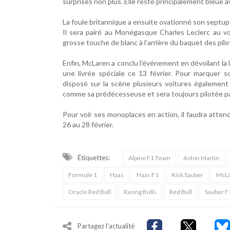
surprises non plus. Elle reste principalement bleue 
La foule britannique a ensuite ovationné son septupl
Il sera pairé au Monégasque Charles Leclerc au v
grosse touche de blanc à l’arrière du baquet des pilo
Enfin, McLaren a conclu l’événement en dévoilant la
une livrée spéciale ce 13 février. Pour marquer s
disposé sur la scène plusieurs voitures également
comme sa prédécesseuse et sera toujours pilotée par 
Pour voir ses monoplaces en action, il faudra atten
26 au 28 février.
Étiquettes:
Alpine F1 Team
Aston Martin
Formule 1
Haas
Haas F1
Kick Sauber
McL
Oracle Red Bull
Racing Bulls
Red Bull
Sauber F
Partagez l'actualité