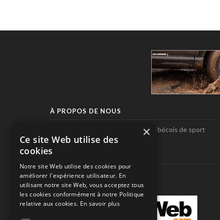
À PROPOS DE NOUS
×
Pole-Position, le seul magazine québécois de sport
Ce site Web utilise des
automobile.
cookies
SUIVEZ-NOUS
Notre site Web utilise des cookies pour
améliorer l'expérience utilisateur. En
utilisant notre site Web, vous acceptez tous
les cookies conformément à notre Politique
relative aux cookies.
En savoir plus