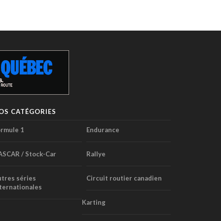
OS CATÉGORIES
rmule 1
Endurance
ASCAR / Stock-Car
Rallye
tres séries
Circuit routier canadien
ternationales
Karting