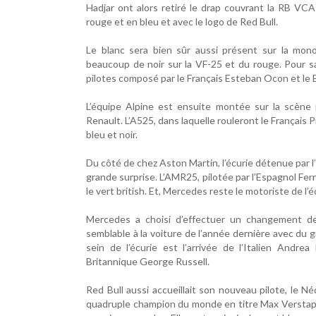
Hadjar ont alors retiré le drap couvrant la RB V
rouge et en bleu et avec le logo de Red Bull.
Le blanc sera bien sûr aussi présent sur la mon
beaucoup de noir sur la VF-25 et du rouge. Pour sa
pilotes composé par le Français Esteban Ocon et le 
L’équipe Alpine est ensuite montée sur la scène 
Renault. L’A525, dans laquelle rouleront le Français 
bleu et noir.
Du côté de chez Aston Martin, l’écurie détenue par l’
grande surprise. L’AMR25, pilotée par l’Espagnol Fe
le vert british. Et, Mercedes reste le motoriste de 
Mercedes a choisi d’effectuer un changement d
semblable à la voiture de l’année dernière avec du g
sein de l’écurie est l’arrivée de l’Italien Andr
Britannique George Russell.
Red Bull aussi accueillait son nouveau pilote, le Né
quadruple champion du monde en titre Max Verstappe