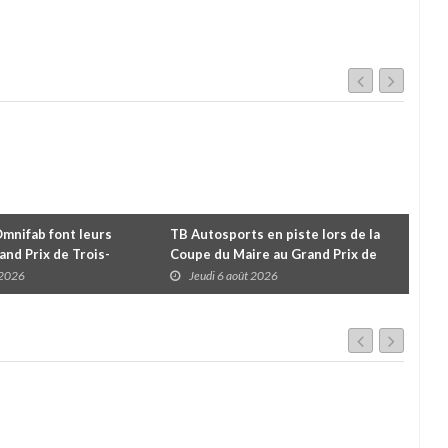
Omnifab font leurs
TB Autosports en piste lors de la
Deu
and Prix de Trois-
Coupe du Maire au Grand Prix de
pour
 un format inspiré de
Trois-Rivières
d'u
 2026
Jeudi 6 août 2026
J