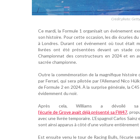
Crédit photo: Getty
Ce mardi, la Formule 1 organisait un événement ex
son histoire. Pour cette occasion, les dix écuries du
à Londres. Durant cet événement où tout était mil
livrées ont été présentées devant un stade co
Championnat des constructeurs en 2024 et en avan
sacrée championne.
Outre la commémoration de la magnifique histoire d
par Ferrari, qui sera pilotée par l’Allemand Nico H
de Formule 2 en 2024. À la surprise générale, la C45 
évidemment du noir.
Après cela, Williams a dévoilé sa 
l’écurie de Grove avait déjà présenté sa FW47
, prop
avec une livrée temporaire. L’Espagnol Carlos Sainz e
sont ainsi apparus à côté d’une voiture entièrement
Est ensuite venu le tour de Racing Bulls, l’écurie s