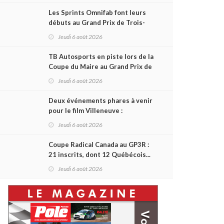
Les Sprints Omnifab font leurs
débuts au Grand Prix de Trois-
Rivières avec un format inspiré
Jeudi 6 août 2026
de Daytona
TB Autosports en piste lors de la
Coupe du Maire au Grand Prix de
Trois-Rivières
Jeudi 6 août 2026
Deux événements phares à venir
pour le film Villeneuve :
L'ascension d'une légende (+
Jeudi 6 août 2026
vidéo)
Coupe Radical Canada au GP3R :
21 inscrits, dont 12 Québécois...
et un premier gain d'Antoine
Jeudi 6 août 2026
Sénéchal dans la série ?