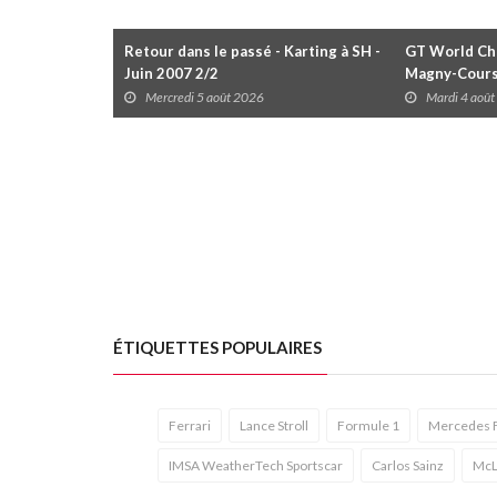
Retour dans le passé - Karting à SH -
GT World Cha
Juin 2007 2/2
Magny-Cour
Mercredi 5 août 2026
Mardi 4 aoû
ÉTIQUETTES POPULAIRES
Ferrari
Lance Stroll
Formule 1
Mercedes 
IMSA WeatherTech Sportscar
Carlos Sainz
McL