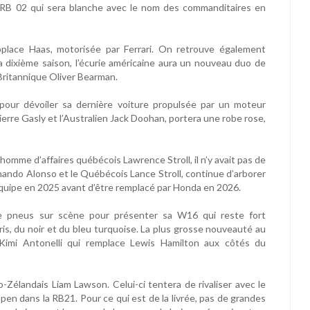
CARB 02 qui sera blanche avec le nom des commanditaires en
oplace Haas, motorisée par Ferrari. On retrouve également
 dixième saison, l’écurie américaine aura un nouveau duo de
Britannique Oliver Bearman.
pour dévoiler sa dernière voiture propulsée par un moteur
Pierre Gasly et l’Australien Jack Doohan, portera une robe rose,
homme d’affaires québécois Lawrence Stroll, il n’y avait pas de
rnando Alonso et le Québécois Lance Stroll, continue d’arborer
l’équipe en 2025 avant d’être remplacé par Honda en 2026.
e pneus sur scène pour présenter sa W16 qui reste fort
ris, du noir et du bleu turquoise. La plus grosse nouveauté au
ea Kimi Antonelli qui remplace Lewis Hamilton aux côtés du
o-Zélandais Liam Lawson. Celui-ci tentera de rivaliser avec le
n dans la RB21. Pour ce qui est de la livrée, pas de grandes