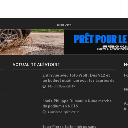
PUBLICITÉ
ACTUALITÉ ALÉATOIRE
N
Entrevue avec Toto Wolf : Des V12 et
Fo
un budget maximum pour les écuries de
F1 ? (Partie 1)
Mardi 18 juin 2019
N
Louis-Philippe Dumoulin à une marche
Au
du podium en NCTS
in
Dimanche 3 juin 2012
Jean-Pierre Jarier, héros sans