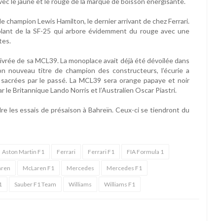
avec le jaune et le rouge de la marque de boisson énergisante.
e champion Lewis Hamilton, le dernier arrivant de chez Ferrari.
olant de la SF-25 qui arbore évidemment du rouge avec une
tes.
 livrée de sa MCL39. La monoplace avait déjà été dévoilée dans
on nouveau titre de champion des constructeurs, l’écurie a
 sacrées par le passé. La MCL39 sera orange papaye et noir
le Britannique Lando Norris et l’Australien Oscar Piastri.
dre les essais de présaison à Bahreïn. Ceux-ci se tiendront du
Aston Martin F1
Ferrari
Ferrari F1
FIA Formula 1
aren
McLaren F1
Mercedes
Mercedes F1
1
Sauber F1 Team
Williams
Williams F1