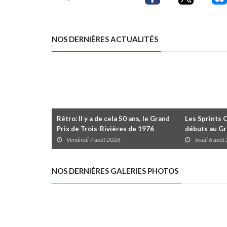
NOS DERNIÈRES ACTUALITÉS
Rétro: Il y a de cela 50 ans, le Grand
Les Sprints 
Prix de Trois-Rivières de 1976
débuts au Gr
Rivières avec
Vendredi 7 août 2026
Jeudi 6 août
Daytona
NOS DERNIÈRES GALERIES PHOTOS