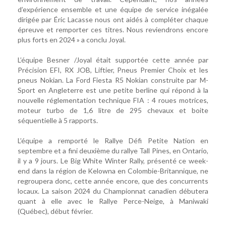
d’expérience ensemble et une équipe de service inégalée
dirigée par Éric Lacasse nous ont aidés à compléter chaque
épreuve et remporter ces titres. Nous reviendrons encore
plus forts en 2024 » a conclu Joyal.
L’équipe Besner /Joyal était supportée cette année par
Précision EFI, RX JOB, Liftier, Pneus Premier Choix et les
pneus Nokian. La Ford Fiesta R5 Nokian construite par M-
Sport en Angleterre est une petite berline qui répond à la
nouvelle réglementation technique FIA : 4 roues motrices,
moteur turbo de 1,6 litre de 295 chevaux et boite
séquentielle à 5 rapports.
L’équipe a remporté le Rallye Défi Petite Nation en
septembre et a fini deuxième du rallye Tall Pines, en Ontario,
il y a 9 jours. Le Big White Winter Rally, présenté ce week-
end dans la région de Kelowna en Colombie-Britannique, ne
regroupera donc, cette année encore, que des concurrents
locaux. La saison 2024 du Championnat canadien débutera
quant à elle avec le Rallye Perce-Neige, à Maniwaki
(Québec), début février.