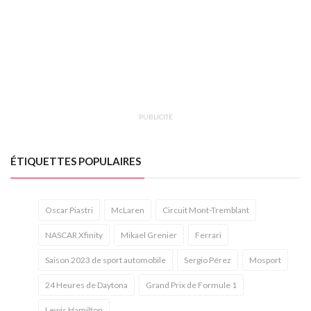
PUBLICITÉ
ÉTIQUETTES POPULAIRES
Oscar Piastri
McLaren
Circuit Mont-Tremblant
NASCAR Xfinity
Mikael Grenier
Ferrari
Saison 2023 de sport automobile
Sergio Pérez
Mosport
24 Heures de Daytona
Grand Prix de Formule 1
Lewis Hamilton