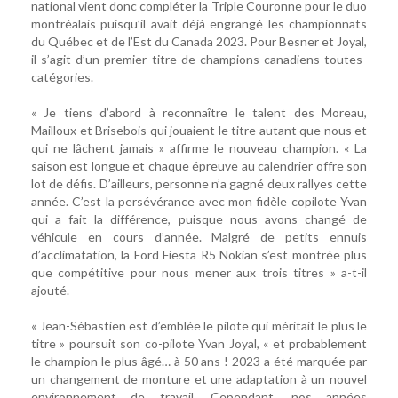
national vient donc compléter la Triple Couronne pour le duo
montréalais puisqu’il avait déjà engrangé les championnats
du Québec et de l’Est du Canada 2023. Pour Besner et Joyal,
il s’agit d’un premier titre de champions canadiens toutes-
catégories.
« Je tiens d’abord à reconnaître le talent des Moreau,
Mailloux et Brisebois qui jouaient le titre autant que nous et
qui ne lâchent jamais » affirme le nouveau champion. « La
saison est longue et chaque épreuve au calendrier offre son
lot de défis. D’ailleurs, personne n’a gagné deux rallyes cette
année. C’est la persévérance avec mon fidèle copilote Yvan
qui a fait la différence, puisque nous avons changé de
véhicule en cours d’année. Malgré de petits ennuis
d’acclimatation, la Ford Fiesta R5 Nokian s’est montrée plus
que compétitive pour nous mener aux trois titres » a-t-il
ajouté.
« Jean-Sébastien est d’emblée le pilote qui méritait le plus le
titre » poursuit son co-pilote Yvan Joyal, « et probablement
le champion le plus âgé… à 50 ans ! 2023 a été marquée par
un changement de monture et une adaptation à un nouvel
environnement de travail. Cependant, nos années