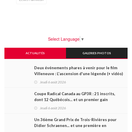
Select Language
▼
ACTUALITÉS
GALERIES PHOTOS
Deux événements phares à venir pour le film
Villeneuve : L'ascension d'une légende (+ vidéo)
Jeudi 6 août 2026
Coupe Radical Canada au GP3R : 21 inscrits,
dont 12 Québécois... et un premier gain
d'Antoine Sénéchal dans la série ?
Jeudi 6 août 2026
Un 36ème Grand Prix de Trois-Rivières pour
Didier Schraenen... et une première en
Challenge Canada