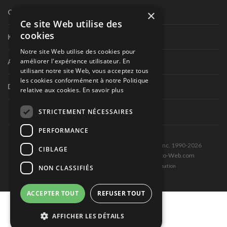
×
Circuit routier canadien
Ce site Web utilise des
cookies
Karting
Notre site Web utilise des cookies pour
améliorer l'expérience utilisateur. En
Autres séries nationales
utilisant notre site Web, vous acceptez tous
les cookies conformément à notre Politique
Divers
relative aux cookies.
En savoir plus
STRICTEMENT NÉCESSAIRES
PERFORMANCE
Tous droits réservés © Les Éditions Pole-Position inc. 1990-2026
CIBLAGE
Ce site est produit et hébergé par Montréal-Photo-Web.com
Politique de confidentialité et Conditions d’utilisation
NON CLASSIFIÉS
ACCEPTER TOUT
REFUSER TOUT
AFFICHER LES DÉTAILS