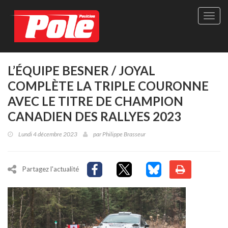
Site
officie
de
Pole-
Positi
Maga
L’ÉQUIPE BESNER / JOYAL
-
COMPLÈTE LA TRIPLE COURONNE
Le
seul
AVEC LE TITRE DE CHAMPION
maga
CANADIEN DES RALLYES 2023
québé
de
Lundi 4 décembre 2023
par
Philippe Brasseur
sport
autom
Partagez l'actualité