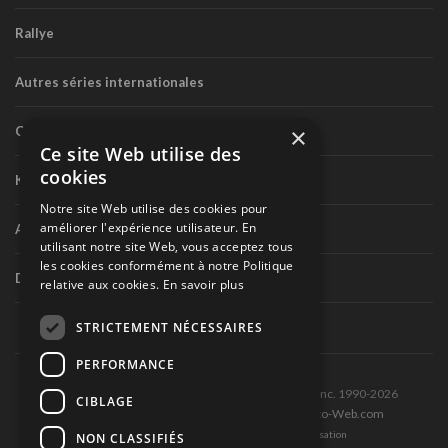
Rallye
Autres séries internationales
×
Circuit routier canadien
Ce site Web utilise des
cookies
Karting
Notre site Web utilise des cookies pour
améliorer l'expérience utilisateur. En
Autres séries nationales
utilisant notre site Web, vous acceptez tous
les cookies conformément à notre Politique
Divers
relative aux cookies.
En savoir plus
STRICTEMENT NÉCESSAIRES
PERFORMANCE
Tous droits réservés © Les Éditions Pole-Position inc. 1990-2026
CIBLAGE
Ce site est produit et hébergé par Montréal-Photo-Web.com
Politique de confidentialité et Conditions d’utilisation
NON CLASSIFIÉS