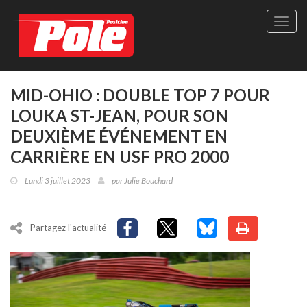
Site
officie
de
Pole-
Positi
Maga
MID-OHIO : DOUBLE TOP 7 POUR
-
LOUKA ST-JEAN, POUR SON
Le
seul
DEUXIÈME ÉVÉNEMENT EN
maga
CARRIÈRE EN USF PRO 2000
québé
de
Lundi 3 juillet 2023
par
Julie Bouchard
sport
autom
Partagez l'actualité