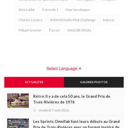
Alex Labbé
Formule 1
Max Verstappen
Charles Leclerc
IMSA Michelin Pilot Challenge
IndyCar
Mikael Grenier
Ferrari
NASCAR Xfinity
Select Language
▼
ACTUALITÉS
GALERIES PHOTOS
Rétro: Il y a de cela 50 ans, le Grand Prix de
Trois-Rivières de 1976
Vendredi 7 août 2026
Les Sprints Omnifab font leurs débuts au Grand
Prix de Trois-Rivières avec un format inspiré de