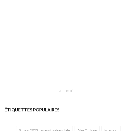
PUBLICITÉ
ÉTIQUETTES POPULAIRES
Saison 2023 de sport automobile
Alex Tagliani
Mosport