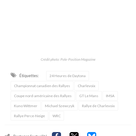
Crédit photo: Pole-Position Magazine
Étiquettes:
24 Heures de Daytona
Championnat canadien des Rallyes
Charlevoix
Coupe nord-américaine des Rallyes
GT Le Mans
IMSA
Kuno Wittmer
Michael Szewczyk
Rallye de Charlevoix
Rallye Perce-Neige
WRC