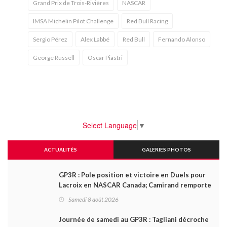
Grand Prix de Trois-Rivières
NASCAR
IMSA Michelin Pilot Challenge
Red Bull Racing
Sergio Pérez
Alex Labbé
Red Bull
Fernando Alonso
George Russell
Oscar Piastri
Select Language
▼
ACTUALITÉS
GALERIES PHOTOS
GP3R : Pole position et victoire en Duels pour
Lacroix en NASCAR Canada; Camirand remporte
l'autre Duels
Samedi 8 août 2026
Journée de samedi au GP3R : Tagliani décroche