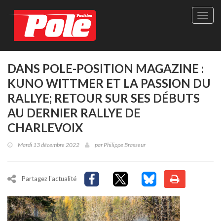
Site
officie
de
Pole-
Positi
Maga
DANS POLE-POSITION MAGAZINE :
-
KUNO WITTMER ET LA PASSION DU
Le
seul
RALLYE; RETOUR SUR SES DÉBUTS
maga
AU DERNIER RALLYE DE
québé
de
CHARLEVOIX
sport
autom
Mardi 13 décembre 2022
par
Philippe Brasseur
Partagez l'actualité