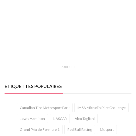
PUBLICITÉ
ÉTIQUETTES POPULAIRES
Canadian Tire Motorsport Park
IMSA Michelin Pilot Challenge
Lewis Hamilton
NASCAR
Alex Tagliani
Grand Prix de Formule 1
Red Bull Racing
Mosport