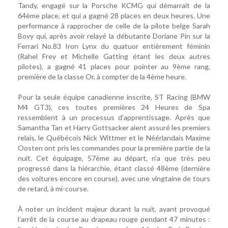
Tandy, engagé sur la Porsche KCMG qui démarrait de la
64ème place, et qui a gagné 28 places en deux heures. Une
performance à rapprocher de celle de la pilote belge Sarah
Bovy qui, après avoir relayé la débutante Doriane Pin sur la
Ferrari No.83 Iron Lynx du quatuor entièrement féminin
(Rahel Frey et Michelle Gatting étant les deux autres
pilotes), a gagné 41 places pour pointer au 9ème rang,
première de la classe Or, à compter de la 4ème heure.
Pour la seule équipe canadienne inscrite, ST Racing (BMW
M4 GT3), ces toutes premières 24 Heures de Spa
ressemblent à un processus d’apprentissage. Après que
Samantha Tan et Harry Gottsacker aient assuré les premiers
relais, le Québécois Nick Wittmer et le Néérlandais Maxime
Oosten ont pris les commandes pour la première partie de la
nuit. Cet équipage, 57ème au départ, n’a que très peu
progressé dans la hiérarchie, étant classé 48ème (dernière
des voitures encore en course), avec une vingtaine de tours
de retard, à mi-course.
À noter un incident majeur durant la nuit, ayant provoqué
l’arrêt de la course au drapeau rouge pendant 47 minutes :