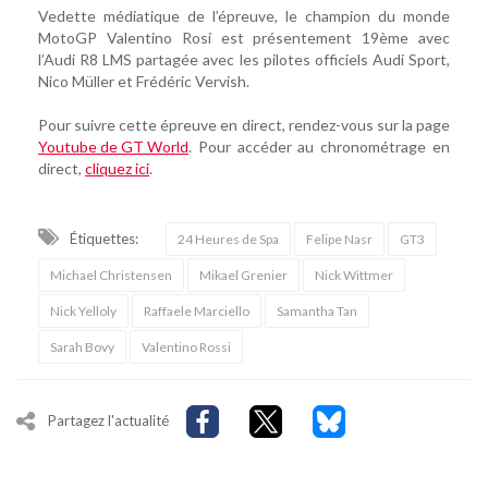
Vedette médiatique de l’épreuve, le champion du monde
MotoGP Valentino Rosi est présentement 19ème avec
l’Audi R8 LMS partagée avec les pilotes officiels Audi Sport,
Nico Müller et Frédéric Vervish.
Pour suivre cette épreuve en direct, rendez-vous sur la page
Youtube de GT World
. Pour accéder au chronométrage en
direct,
cliquez ici
.
Étiquettes:
24 Heures de Spa
Felipe Nasr
GT3
Michael Christensen
Mikael Grenier
Nick Wittmer
Nick Yelloly
Raffaele Marciello
Samantha Tan
Sarah Bovy
Valentino Rossi
Partagez l'actualité