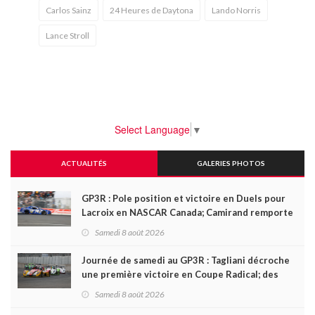
Carlos Sainz
24 Heures de Daytona
Lando Norris
Lance Stroll
Select Language
▼
ACTUALITÉS
GALERIES PHOTOS
GP3R : Pole position et victoire en Duels pour
Lacroix en NASCAR Canada; Camirand remporte
l'autre Duels
Samedi 8 août 2026
Journée de samedi au GP3R : Tagliani décroche
une première victoire en Coupe Radical; des
courses très disputées dans toutes les séries
Samedi 8 août 2026