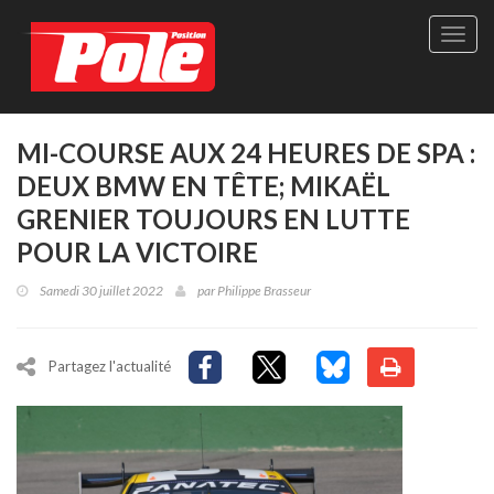
Site
officie
de
Pole-
Positi
Maga
MI-COURSE AUX 24 HEURES DE SPA :
-
DEUX BMW EN TÊTE; MIKAËL
Le
seul
GRENIER TOUJOURS EN LUTTE
maga
POUR LA VICTOIRE
québé
de
Samedi 30 juillet 2022
par
Philippe Brasseur
sport
autom
Partagez l'actualité