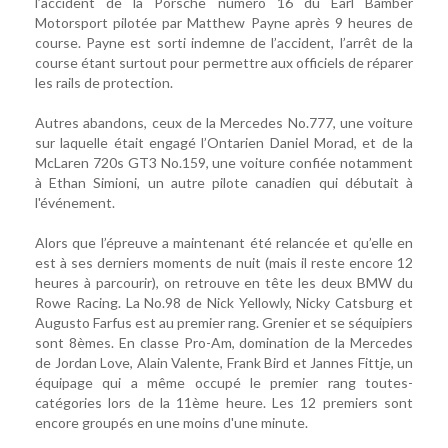
l’accident de la Porsche numéro 16 du Earl Bamber
Motorsport pilotée par Matthew Payne après 9 heures de
course. Payne est sorti indemne de l’accident, l’arrêt de la
course étant surtout pour permettre aux officiels de réparer
les rails de protection.
Autres abandons, ceux de la Mercedes No.777, une voiture
sur laquelle était engagé l’Ontarien Daniel Morad, et de la
McLaren 720s GT3 No.159, une voiture confiée notamment
à Ethan Simioni, un autre pilote canadien qui débutait à
l'événement.
Alors que l’épreuve a maintenant été relancée et qu’elle en
est à ses derniers moments de nuit (mais il reste encore 12
heures à parcourir), on retrouve en tête les deux BMW du
Rowe Racing. La No.98 de Nick Yellowly, Nicky Catsburg et
Augusto Farfus est au premier rang. Grenier et se séquipiers
sont 8èmes. En classe Pro-Am, domination de la Mercedes
de Jordan Love, Alain Valente, Frank Bird et Jannes Fittje, un
équipage qui a même occupé le premier rang toutes-
catégories lors de la 11ème heure. Les 12 premiers sont
encore groupés en une moins d'une minute.