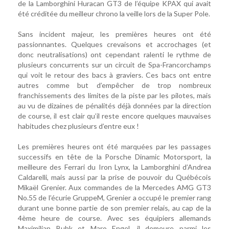
de la Lamborghini Huracan GT3 de l’équipe KPAX qui avait
été créditée du meilleur chrono la veille lors de la Super Pole.
Sans incident majeur, les premières heures ont été
passionnantes. Quelques crevaisons et accrochages (et
donc neutralisations) ont cependant ralenti le rythme de
plusieurs concurrents sur un circuit de Spa-Francorchamps
qui voit le retour des bacs à graviers. Ces bacs ont entre
autres comme but d’empêcher de trop nombreux
franchissements des limites de la piste par les pilotes, mais
au vu de dizaines de pénalités déjà données par la direction
de course, il est clair qu’il reste encore quelques mauvaises
habitudes chez plusieurs d’entre eux !
Les premières heures ont été marquées par les passages
successifs en tête de la Porsche Dinamic Motorsport, la
meilleure des Ferrari du Iron Lynx, la Lamborghini d’Andrea
Caldarelli, mais aussi par la prise de pouvoir du Québécois
Mikaël Grenier. Aux commandes de la Mercedes AMG GT3
No.55 de l’écurie GruppeM, Grenier a occupé le premier rang
durant une bonne partie de son premier relais, au cap de la
4ème heure de course. Avec ses équipiers allemands
Maximilian Buhk et Maro Engel, il demeure parmi les