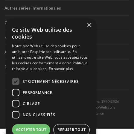
Autres séries internationales
×
Circuit routier canadien
Ce site Web utilise des
cookies
Karting
Notre site Web utilise des cookies pour
améliorer l'expérience utilisateur. En
Autres séries nationales
utilisant notre site Web, vous acceptez tous
les cookies conformément à notre Politique
Divers
relative aux cookies.
En savoir plus
STRICTEMENT NÉCESSAIRES
PERFORMANCE
Tous droits réservés © Les Éditions Pole-Position inc. 1990-2026
CIBLAGE
Ce site est produit et hébergé par Montréal-Photo-Web.com
Politique de confidentialité et Conditions d’utilisation
NON CLASSIFIÉS
ACCEPTER TOUT
REFUSER TOUT