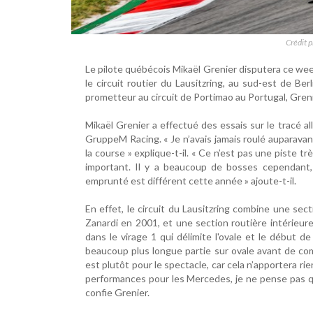
Crédit 
Le pilote québécois Mikaël Grenier disputera ce w
le circuit routier du Lausitzring, au sud-est de Be
prometteur au circuit de Portimao au Portugal, Gren
Mikaël Grenier a effectué des essais sur le tracé
GruppeM Racing. « Je n’avais jamais roulé auparavant
la course » explique-t-il. « Ce n’est pas une piste trè
important. Il y a beaucoup de bosses cependant,
emprunté est différent cette année » ajoute-t-il.
En effet, le circuit du Lausitzring combine une sect
Zanardi en 2001, et une section routière intérieu
dans le virage 1 qui délimite l'ovale et le début de
beaucoup plus longue partie sur ovale avant de com
est plutôt pour le spectacle, car cela n’apportera ri
performances pour les Mercedes, je ne pense pas q
confie Grenier.