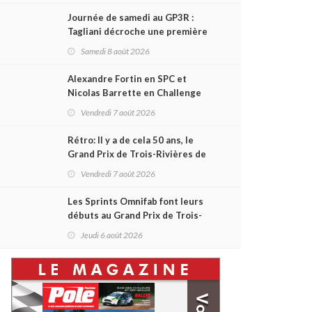
Journée de samedi au GP3R :
Tagliani décroche une première
victoire en Coupe Radical; des
Samedi 8 août 2026
courses très disputées dans
toutes les séries
Alexandre Fortin en SPC et
Nicolas Barrette en Challenge
Canada héros des premières
Vendredi 7 août 2026
courses du week-end au GP3R
Rétro: Il y a de cela 50 ans, le
Grand Prix de Trois-Rivières de
1976
Vendredi 7 août 2026
Les Sprints Omnifab font leurs
débuts au Grand Prix de Trois-
Rivières avec un format inspiré
Jeudi 6 août 2026
de Daytona