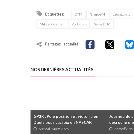
Étiquettes:
DTM
GruppeM
Lausitzring
Mikael Grenier
Portimao
Série DTM
Partagez l'actualité
NOS DERNIÈRES ACTUALITÉS
GP3R : Pole position et victoire en
Journée de s
Duels pour Lacroix en NASCAR
décroche une
Canada; Camirand remporte l'autre
Coupe Radica
Samedi 8 août 2026
Samedi 8 ao