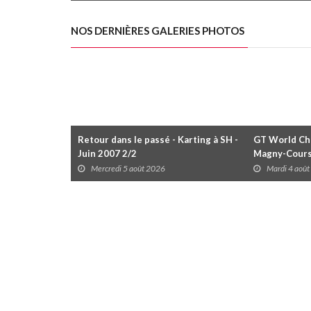
Duels
disputées da
NOS DERNIÈRES GALERIES PHOTOS
Retour dans le passé - Karting à SH -
GT World Cha
Juin 2007 2/2
Magny-Cour
Mercredi 5 août 2026
Mardi 4 aoû