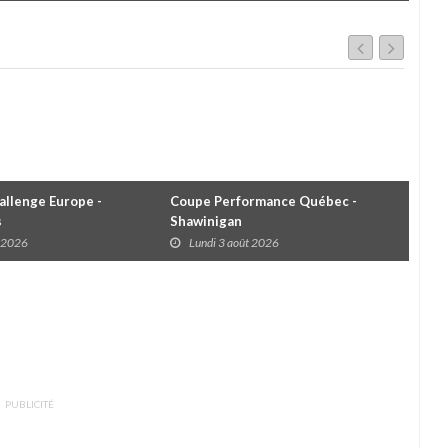
ns toutes les séries
au GP3R
llenge Europe -
Coupe Performance Québec -
WRC
s
Shawinigan
Éta
t 2026
Lundi 3 août 2026
D
PUBLICITÉ