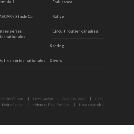
rmule 1
Endurance
ASCAR / Stock-Car
Rallye
tres séries
Circuit routier canadien
ternationales
Karting
Autres séries nationales
Divers
alleries Photos
Le Magazine
Abonnez-Vous
Liens
Notre équipe
4 Heures Pole-Position
Nous rejoindre