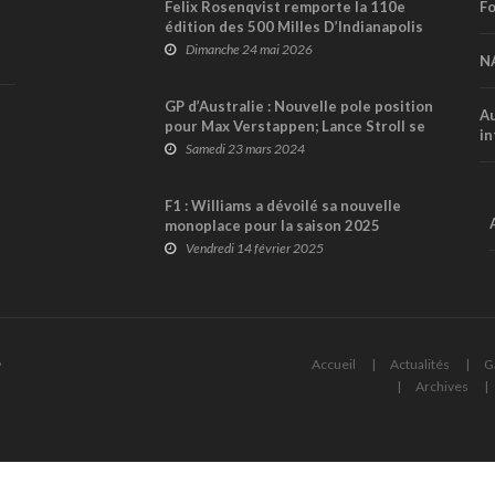
Felix Rosenqvist remporte la 110e
Fo
édition des 500 Milles D’Indianapolis
par la plus petite marge dans l’histoire
Dimanche 24 mai 2026
N
de la course
GP d’Australie : Nouvelle pole position
Au
pour Max Verstappen; Lance Stroll se
in
qualifie 9ème
Samedi 23 mars 2024
F1 : Williams a dévoilé sa nouvelle
monoplace pour la saison 2025
Vendredi 14 février 2025
6
Accueil
Actualités
G
Archives