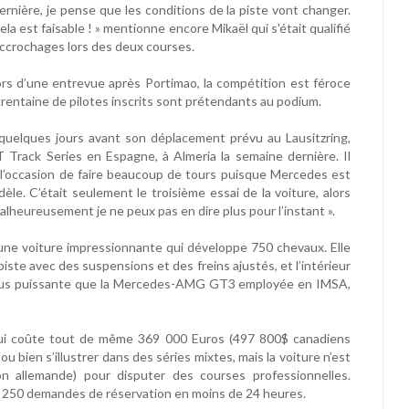
dernière, je pense que les conditions de la piste vont changer.
la est faisable ! » mentionne encore Mikaël qui s'était qualifié
accrochages lors des deux courses.
rs d’une entrevue après Portimao, la compétition est féroce
rentaine de pilotes inscrits sont prétendants au podium.
 quelques jours avant son déplacement prévu au Lausitzring,
 Track Series en Espagne, à Almeria la semaine dernière. Il
 eu l’occasion de faire beaucoup de tours puisque Mercedes est
. C’était seulement le troisième essai de la voiture, alors
alheureusement je ne peux pas en dire plus pour l’instant ».
 une voiture impressionnante qui développe 750 chevaux. Elle
 piste avec des suspensions et des freins ajustés, et l’intérieur
 plus puissante que la Mercedes-AMG GT3 employée en IMSA,
qui coûte tout de même 369 000 Euros (497 800$ canadiens
 ou bien s’illustrer dans des séries mixtes, mais la voiture n’est
n allemande) pour disputer des courses professionnelles.
e 250 demandes de réservation en moins de 24 heures.