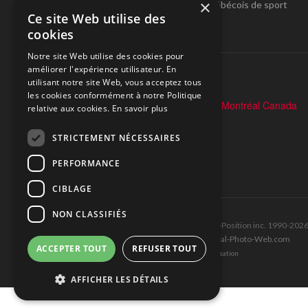
×
Pole-Position, le seul magazine québécois de sport
Ce site Web utilise des
automobile.
cookies
SUIVEZ-NOUS
Notre site Web utilise des cookies pour
améliorer l'expérience utilisateur. En
utilisant notre site Web, vous acceptez tous
les cookies conformément à notre Politique
relative aux cookies.
En savoir plus
STRICTEMENT NÉCESSAIRES
PERFORMANCE
CIBLAGE
NON CLASSIFIÉS
Tous droits réservés © Les Éditions Pole-Position inc. 1990-202
Ce site est produit et hébergé par Montréal-Photo-Web.com
ACCEPTER TOUT
REFUSER TOUT
Politique de confidentialité et Conditions d’utilisation
AFFICHER LES DÉTAILS