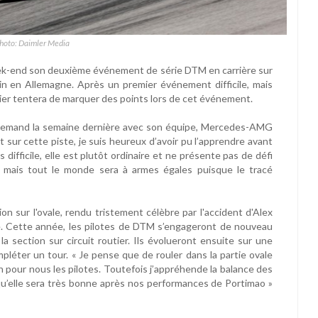
photo: Daimler Media
eek-end son deuxième événement de série DTM en carrière sur
rlin en Allemagne. Après un premier événement difficile, mais
ier tentera de marquer des points lors de cet événement.
 allemand la semaine dernière avec son équipe, Mercedes-AMG
 sur cette piste, je suis heureux d’avoir pu l’apprendre avant
s difficile, elle est plutôt ordinaire et ne présente pas de défi
 mais tout le monde sera à armes égales puisque le tracé
ion sur l'ovale, rendu tristement célèbre par l'accident d'Alex
re. Cette année, les pilotes de DTM s’engageront de nouveau
 la section sur circuit routier. Ils évolueront ensuite sur une
pléter un tour. « Je pense que de rouler dans la partie ovale
en pour nous les pilotes. Toutefois j’appréhende la balance des
u’elle sera très bonne après nos performances de Portimao »