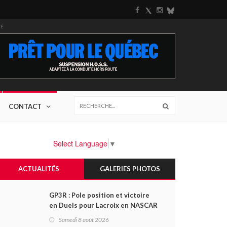
TÉ
CONTACT
Select Language
▼
ACTUALITÉS
GALERIES PHOTOS
GP3R : Pole position et victoire
en Duels pour Lacroix en NASCAR
Canada; Camirand remporte
Samedi 8 août 2026
l'autre Duels