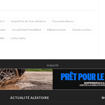
le 1
Grand Prix de Trois-Rivières
Fernando Alonso
oulin
Circuit Mont-Tremblant
Mikael Grenier
Charles Leclerc
bile
Carlos Sainz
PUBLICITÉ
ACTUALITÉ ALÉATOIRE
N