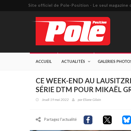
Site officiel de Pole-Position - Le seul magazin
ACCUEIL
ACTUALITÉS
GALERIES PHOTO
CE WEEK-END AU LAUSITZR
SÉRIE DTM POUR MIKAËL G
Jeudi 19 mai 2022
par
Eliane Gilain
Partagez l'actualité