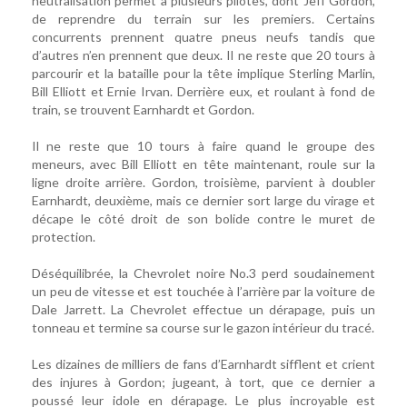
neutralisation permet à plusieurs pilotes, dont Jeff Gordon,
de reprendre du terrain sur les premiers. Certains
concurrents prennent quatre pneus neufs tandis que
d’autres n’en prennent que deux. Il ne reste que 20 tours à
parcourir et la bataille pour la tête implique Sterling Marlin,
Bill Elliott et Ernie Irvan. Derrière eux, et roulant à fond de
train, se trouvent Earnhardt et Gordon.
Il ne reste que 10 tours à faire quand le groupe des
meneurs, avec Bill Elliott en tête maintenant, roule sur la
ligne droite arrière. Gordon, troisième, parvient à doubler
Earnhardt, deuxième, mais ce dernier sort large du virage et
décape le côté droit de son bolide contre le muret de
protection.
Déséquilibrée, la Chevrolet noire No.3 perd soudainement
un peu de vitesse et est touchée à l’arrière par la voiture de
Dale Jarrett. La Chevrolet effectue un dérapage, puis un
tonneau et termine sa course sur le gazon intérieur du tracé.
Les dizaines de milliers de fans d’Earnhardt sifflent et crient
des injures à Gordon; jugeant, à tort, que ce dernier a
poussé leur idole en dérapage. Le plus incroyable est