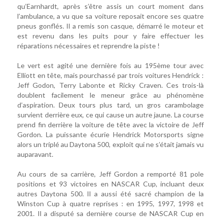
qu’Earnhardt, après s’être assis un court moment dans
l’ambulance, a vu que sa voiture reposait encore ses quatre
pneus gonflés. Il a remis son casque, démarré le moteur et
est revenu dans les puits pour y faire effectuer les
réparations nécessaires et reprendre la piste !
Le vert est agité une dernière fois au 195ème tour avec
Elliott en tête, mais pourchassé par trois voitures Hendrick :
Jeff Godon, Terry Labonte et Ricky Craven. Ces trois-là
doublent facilement le meneur grâce au phénomène
d’aspiration. Deux tours plus tard, un gros carambolage
survient derrière eux, ce qui cause un autre jaune. La course
prend fin derrière la voiture de tête avec la victoire de Jeff
Gordon. La puissante écurie Hendrick Motorsports signe
alors un triplé au Daytona 500, exploit qui ne s’était jamais vu
auparavant.
Au cours de sa carrière, Jeff Gordon a remporté 81 pole
positions et 93 victoires en NASCAR Cup, incluant deux
autres Daytona 500. Il a aussi été sacré champion de la
Winston Cup à quatre reprises : en 1995, 1997, 1998 et
2001. Il a disputé sa dernière course de NASCAR Cup en