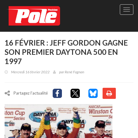
Site
officie
de
Pole-
Positi
Maga
16 FÉVRIER : JEFF GORDON GAGNE
-
SON PREMIER DAYTONA 500 EN
Le
seul
1997
maga
québé
Mercredi 16 février 2022
par
René Fagnan
de
sport
autom
Partagez l'actualité