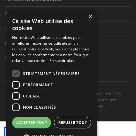
×
Circuit routier canadien
Ce site Web utilise des
cookies
Karting
Notre site Web utilise des cookies pour
améliorer l'expérience utilisateur. En
Autres séries nationales
utilisant notre site Web, vous acceptez tous
les cookies conformément à notre Politique
Divers
relative aux cookies.
En savoir plus
STRICTEMENT NÉCESSAIRES
PERFORMANCE
Tous droits réservés © Les Éditions Pole-Position inc. 1990-2026
CIBLAGE
Ce site est produit et hébergé par Montréal-Photo-Web.com
Politique de confidentialité et Conditions d’utilisation
NON CLASSIFIÉS
ACCEPTER TOUT
REFUSER TOUT