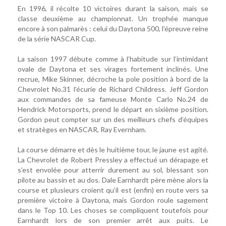
En 1996, il récolte 10 victoires durant la saison, mais se
classe deuxième au championnat. Un trophée manque
encore à son palmarès : celui du Daytona 500, l’épreuve reine
de la série NASCAR Cup.
La saison 1997 débute comme à l’habitude sur l’intimidant
ovale de Daytona et ses virages fortement inclinés. Une
recrue, Mike Skinner, décroche la pole position à bord de la
Chevrolet No.31 l’écurie de Richard Childress. Jeff Gordon
aux commandes de sa fameuse Monte Carlo No.24 de
Hendrick Motorsports, prend le départ en sixième position.
Gordon peut compter sur un des meilleurs chefs d’équipes
et stratèges en NASCAR, Ray Evernham.
La course démarre et dès le huitième tour, le jaune est agité.
La Chevrolet de Robert Pressley a effectué un dérapage et
s’est envolée pour atterrir durement au sol, blessant son
pilote au bassin et au dos. Dale Earnhardt père mène alors la
course et plusieurs croient qu’il est (enfin) en route vers sa
première victoire à Daytona, mais Gordon roule sagement
dans le Top 10. Les choses se compliquent toutefois pour
Earnhardt lors de son premier arrêt aux puits. Le