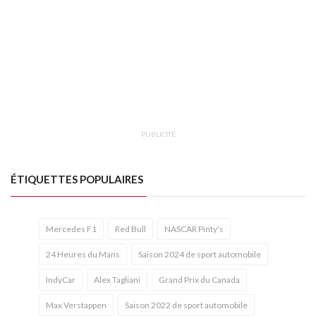
PUBLICITÉ
ÉTIQUETTES POPULAIRES
Mercedes F1
Red Bull
NASCAR Pinty's
24 Heures du Mans
Saison 2024 de sport automobile
IndyCar
Alex Tagliani
Grand Prix du Canada
Max Verstappen
Saison 2022 de sport automobile