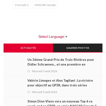
Formule 1
NASCAR Canada
Select Language
▼
ACTUALITÉS
GALERIES PHOTOS
Un 36ème Grand-Prix de Trois-Rivières pour
Didier Schraenen... et une première en
Challenge Canada
Mercredi 5 août 2026
Valérie Limoges et Alex Tagliani : La victoire
pour objectif au GP3R, dans trois séries
différentes
Mercredi 5 août 2026
Simon Dion-Viens vers un nouveau Top 6 ce
week-end au GP3R, en série NASCAR Canada ?