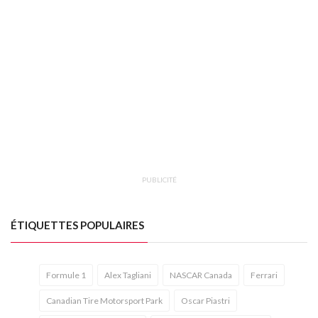
PUBLICITÉ
ÉTIQUETTES POPULAIRES
Formule 1
Alex Tagliani
NASCAR Canada
Ferrari
Canadian Tire Motorsport Park
Oscar Piastri