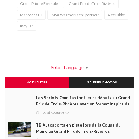
Grand Prix de Formule 1
Grand Prix de Trois-Rivières
Mercedes F1
IMSA WeatherTech Sportscar
Alex Labbé
IndyCar
Select Language
▼
ACTUALITÉS
GALERIES PHOTOS
Les Sprints Omnifab font leurs débuts au Grand
Prix de Trois-Rivières avec un format inspiré de
Daytona
Jeudi 6 août 2026
TB Autosports en piste lors de la Coupe du
Maire au Grand Prix de Trois-Rivières