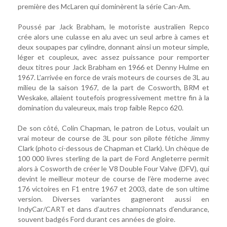
première des McLaren qui dominèrent la série Can-Am.
Poussé par Jack Brabham, le motoriste australien Repco
crée alors une culasse en alu avec un seul arbre à cames et
deux soupapes par cylindre, donnant ainsi un moteur simple,
léger et coupleux, avec assez puissance pour remporter
deux titres pour Jack Brabham en 1966 et Denny Hulme en
1967. L’arrivée en force de vrais moteurs de courses de 3L au
milieu de la saison 1967, de la part de Cosworth, BRM et
Weskake, allaient toutefois progressivement mettre fin à la
domination du valeureux, mais trop faible Repco 620.
De son côté, Colin Chapman, le patron de Lotus, voulait un
vrai moteur de course de 3L pour son pilote fétiche Jimmy
Clark (photo ci-dessous de Chapman et Clark). Un chèque de
100 000 livres sterling de la part de Ford Angleterre permit
alors à Cosworth de créer le V8 Double Four Valve (DFV), qui
devint le meilleur moteur de course de l’ère moderne avec
176 victoires en F1 entre 1967 et 2003, date de son ultime
version. Diverses variantes gagneront aussi en
IndyCar/CART et dans d’autres championnats d’endurance,
souvent badgés Ford durant ces années de gloire.