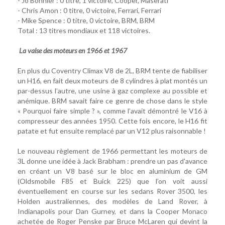
- Jo Bonnier : 0 titre, 1 victoire, Cooper, Maserati
- Chris Amon : 0 titre, 0 victoire, Ferrari, Ferrari
- Mike Spence : 0 titre, 0 victoire, BRM, BRM
Total : 13 titres mondiaux et 118 victoires.
La valse des moteurs en 1966 et 1967
En plus du Coventry Climax V8 de 2L, BRM tente de fiabiliser
un H16, en fait deux moteurs de 8 cylindres à plat montés un
par-dessus l’autre, une usine à gaz complexe au possible et
anémique. BRM savait faire ce genre de chose dans le style
« Pourquoi faire simple ? », comme l’avait démontré le V16 à
compresseur des années 1950. Cette fois encore, le H16 fit
patate et fut ensuite remplacé par un V12 plus raisonnable !
Le nouveau règlement de 1966 permettant les moteurs de
3L donne une idée à Jack Brabham : prendre un pas d'avance
en créant un V8 basé sur le bloc en aluminium de GM
(Oldsmobile F85 et Buick 225) que l’on voit aussi
éventuellement en course sur les sedans Rover 3500, les
Holden australiennes, des modèles de Land Rover, à
Indianapolis pour Dan Gurney, et dans la Cooper Monaco
achetée de Roger Penske par Bruce McLaren qui devint la