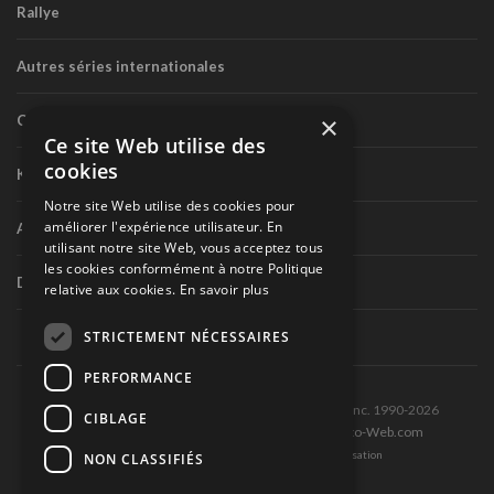
Rallye
Autres séries internationales
×
Circuit routier canadien
Ce site Web utilise des
cookies
Karting
Notre site Web utilise des cookies pour
améliorer l'expérience utilisateur. En
Autres séries nationales
utilisant notre site Web, vous acceptez tous
les cookies conformément à notre Politique
Divers
relative aux cookies.
En savoir plus
STRICTEMENT NÉCESSAIRES
PERFORMANCE
Tous droits réservés © Les Éditions Pole-Position inc. 1990-2026
CIBLAGE
Ce site est produit et hébergé par Montréal-Photo-Web.com
Politique de confidentialité et Conditions d’utilisation
NON CLASSIFIÉS