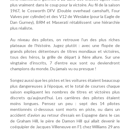
plus vraiment dans le coup pour la victoire. Au fil de la saison
1967, le Cosworth DFV (Double overhead camshaft, Four
Valves per cylinder) et des V12 de Weslake (pour la Eagle de
Dan Gurney), BRM et Maserati rétablissent une hiérarchie
plus réaliste.
Au niveau des pilotes, on retrouve l’un des plus riches
plateaux de l’histoire. Jugez plutôt : avec une flopée de
grands pilotes détenteurs de titres mondiaux et victoires,
tous des héros, la grille de départ à fière allure. Sur une
vingtaine d’inscrits, 7 d’entre eux sont ou deviendront
champions du monde. Du jamais vu ou presque !
Songez aussi que les pistes et les voitures étaient beaucoup
plus dangereuses à l’époque, et le total de courses chaque
saison expliquent les nombres de titres et victoires plus
discrets qu’aujourd’hui. Les carrières des pilotes étaient
moins longues. Pensez un peu : sept des 14 pilotes
mentionnés ci-dessous sont morts en piste, ou dans un
accident d’avion au retour d'essais en Espagne dans le cas
de Graham Hill, le père de Damon Hill qui allait devenir le
coéquipier de Jacques Villeneuve en F1 chez Williams 29 ans