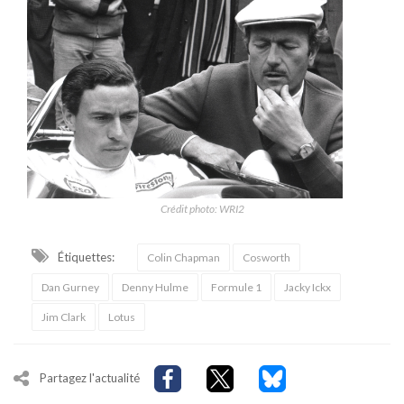
Crédit photo: WRI2
Étiquettes:
Colin Chapman
Cosworth
Dan Gurney
Denny Hulme
Formule 1
Jacky Ickx
Jim Clark
Lotus
Partagez l'actualité