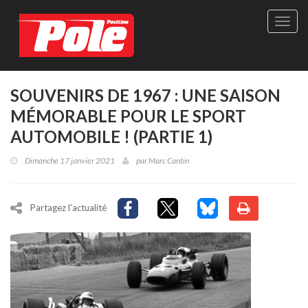
Site
officie
de
Pole-
Positi
Maga
SOUVENIRS DE 1967 : UNE SAISON
-
MÉMORABLE POUR LE SPORT
Le
seul
AUTOMOBILE ! (PARTIE 1)
maga
québé
Dimanche 17 janvier 2021
par
Marc Cantin
de
sport
autom
Partagez l'actualité