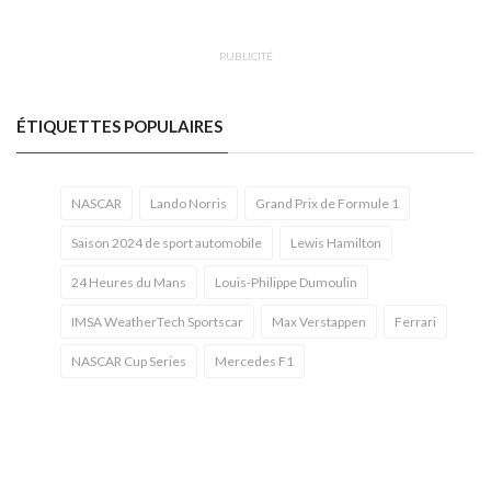
PUBLICITÉ
ÉTIQUETTES POPULAIRES
NASCAR
Lando Norris
Grand Prix de Formule 1
Saison 2024 de sport automobile
Lewis Hamilton
24 Heures du Mans
Louis-Philippe Dumoulin
IMSA WeatherTech Sportscar
Max Verstappen
Ferrari
NASCAR Cup Series
Mercedes F1