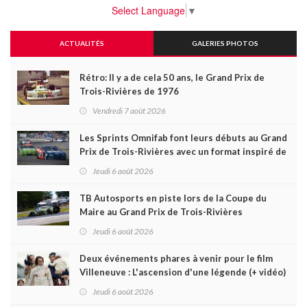
Select Language
▼
ACTUALITÉS
GALERIES PHOTOS
Rétro: Il y a de cela 50 ans, le Grand Prix de
Trois-Rivières de 1976
Vendredi 7 août 2026
Les Sprints Omnifab font leurs débuts au Grand
Prix de Trois-Rivières avec un format inspiré de
Daytona
Jeudi 6 août 2026
TB Autosports en piste lors de la Coupe du
Maire au Grand Prix de Trois-Rivières
Jeudi 6 août 2026
Deux événements phares à venir pour le film
Villeneuve : L'ascension d'une légende (+ vidéo)
Jeudi 6 août 2026