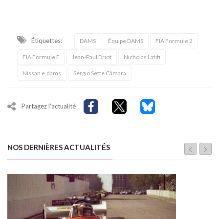
Étiquettes:
DAMS
Équipe DAMS
FIA Formule 2
FIA Formule E
Jean-Paul Driot
Nicholas Latifi
Nissan e.dams
Sergio Sette Câmara
Partagez l'actualité
NOS DERNIÈRES ACTUALITÉS