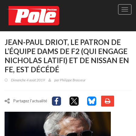
Site
officie
de
Pole-
Positi
Maga
JEAN-PAUL DRIOT, LE PATRON DE
-
L’ÉQUIPE DAMS DE F2 (QUI ENGAGE
Le
seul
NICHOLAS LATIFI) ET DE NISSAN EN
maga
FE, EST DÉCÉDÉ
québé
de
Dimanche 4 août 2019
par
Philippe Brasseur
sport
autom
Partagez l'actualité