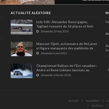
ACTUALITÉ ALÉATOIRE
N
Indy 500 : Alexander Rossi gagne;
Fo
Tagliani remonte de 16 places et finit
17ème
Dimanche 29 mai 2016
N
Mansour Ojjeh, actionnaire de McLaren
Au
et figure marquante des paddocks de
in
F1 depuis 1979, est décédé
Dimanche 6 juin 2021
Championnat Rallyes de l'Est canadien :
André et René Leblanc lauréats au
Perce-Neige
Dimanche 4 février 2018
6
Accueil
Actualités
G
Archives