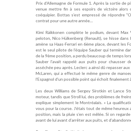
Prix d'Allemagne de Formule 1. Après la sortie de pis
venue mettre fin à ses espoirs de victoire alors
coéquipier. Bottas s’est empressé de répondre "O
contrat pour une autre année…
Kimi Räikkonen complète le podium, devant Max V
peloton, Nico Hülkenberg (Renault), se hisse dans
amène sa Haas-Ferrari en 6ème place, devant les F
est le seul pilote de l’équipe Sauber qui termine da
de la 9ème position, a perdu beaucoup de temps lors 
Sauber l'avait rappelé aux puits pour chausser de
asséchée peu après. Leclerc a ainsi dû repasser aux
McLaren, qui a effectué le même genre de manoeuv
l'Espagnol d'un possible point qui échoit finalemen
Les deux Williams de Sergey Sirotkin et Lance St
moteur, tandis que Stroll lui, des problèmes de frein
explique simplement le Montréalais. « La qualifica
vous pour la course. J’étais tout de même heureux 
position, mais la pluie s’en est mêlée. Si on regarde
avant de lui avant d’arrêter aux puits, et d’abandonn