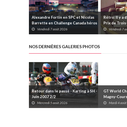
Alexandre Fortin en SPC et Nicolas
Rétro: Il y a 
Barrette en Challenge Canada héros
Prix de Troi
des premières courses du week-end
Vendredi 7 août 2026
Vendredi 7 
au GP3R
NOS DERNIÈRES GALERIES PHOTOS
Retour dans le passé - Karting à SH -
GT World Cha
Juin 2007 2/2
Magny-Cour
Mercredi 5 août 2026
Mardi 4 aoû