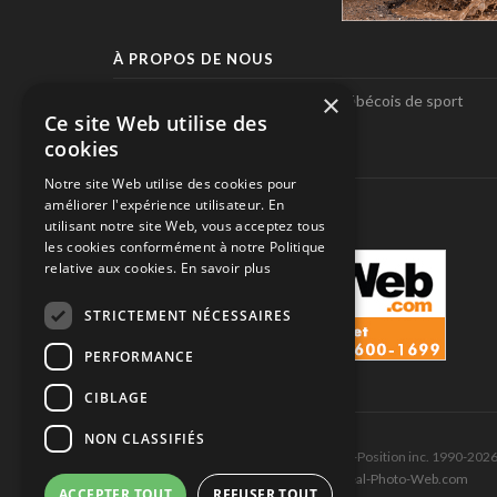
À PROPOS DE NOUS
×
Pole-Position, le seul magazine québécois de sport
Ce site Web utilise des
automobile.
cookies
SUIVEZ-NOUS
Notre site Web utilise des cookies pour
améliorer l'expérience utilisateur. En
utilisant notre site Web, vous acceptez tous
les cookies conformément à notre Politique
relative aux cookies.
En savoir plus
STRICTEMENT NÉCESSAIRES
PERFORMANCE
CIBLAGE
NON CLASSIFIÉS
Tous droits réservés © Les Éditions Pole-Position inc. 1990-202
Ce site est produit et hébergé par Montréal-Photo-Web.com
ACCEPTER TOUT
REFUSER TOUT