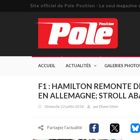
Site officiel de Pole-Position - Le seul magazin
ACCUEIL
ACTUALITÉS
GALERIES PHOTO
F1 : HAMILTON REMONTE D
EN ALLEMAGNE; STROLL 
Dimanche 22 juillet 2018
par
Eliane Gilain
Partagez l'actualité