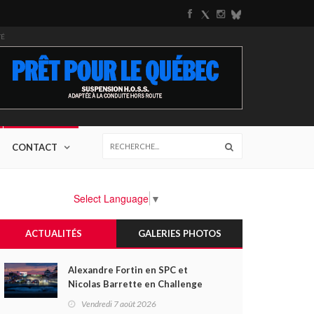
TÉ
CONTACT
Select Language
▼
ACTUALITÉS
GALERIES PHOTOS
Alexandre Fortin en SPC et
Nicolas Barrette en Challenge
Canada héros des premières
Vendredi 7 août 2026
courses du week-end au GP3R