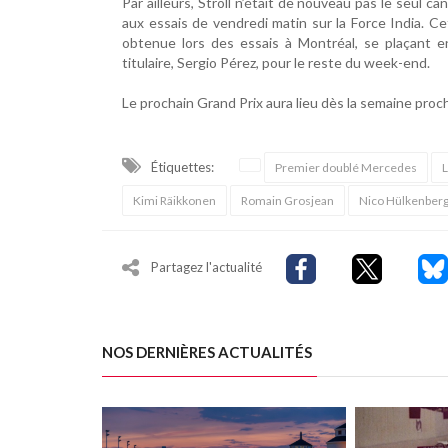
Par ailleurs, Stroll n’était de nouveau pas le seul ca
aux essais de vendredi matin sur la Force India. Cet
obtenue lors des essais à Montréal, se plaçant en
titulaire, Sergio Pérez, pour le reste du week-end.
Le prochain Grand Prix aura lieu dès la semaine proc
Étiquettes:
Premier doublé Mercedes
L
Kimi Räikkonen
Romain Grosjean
Nico Hülkenber
Partagez l'actualité
NOS DERNIÈRES ACTUALITÉS