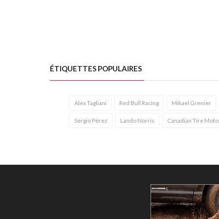
ÉTIQUETTES POPULAIRES
Alex Tagliani
Red Bull Racing
Mikael Grenier
Sergio Pérez
Lando Norris
Canadian Tire Moto