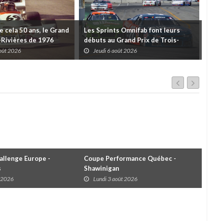
de cela 50 ans, le Grand
Les Sprints Omnifab font leurs
TB 
s-Rivières de 1976
débuts au Grand Prix de Trois-
Cou
Rivières avec un format inspiré de
Tro
août 2026
Jeudi 6 août 2026
J
Daytona
llenge Europe -
Coupe Performance Québec -
WRC
s
Shawinigan
Éta
t 2026
Lundi 3 août 2026
D