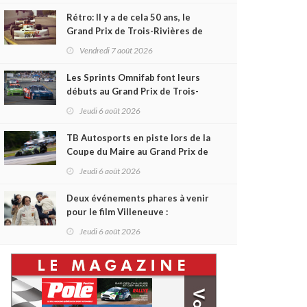
Rétro: Il y a de cela 50 ans, le
Grand Prix de Trois-Rivières de
1976
Vendredi 7 août 2026
Les Sprints Omnifab font leurs
débuts au Grand Prix de Trois-
Rivières avec un format inspiré
Jeudi 6 août 2026
de Daytona
TB Autosports en piste lors de la
Coupe du Maire au Grand Prix de
Trois-Rivières
Jeudi 6 août 2026
Deux événements phares à venir
pour le film Villeneuve :
L'ascension d'une légende (+
Jeudi 6 août 2026
vidéo)