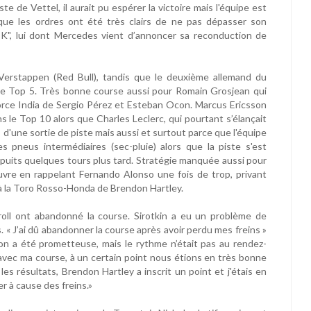
te de Vettel, il aurait pu espérer la victoire mais l'équipe est
 que les ordres ont été très clairs de ne pas dépasser son
K", lui dont Mercedes vient d’annoncer sa reconduction de
erstappen (Red Bull), tandis que le deuxième allemand du
 le Top 5. Très bonne course aussi pour Romain Grosjean qui
orce India de Sergio Pérez et Esteban Ocon. Marcus Ericsson
ns le Top 10 alors que Charles Leclerc, qui pourtant s’élançait
d'une sortie de piste mais aussi et surtout parce que l'équipe
s pneus intermédiaires (sec-pluie) alors que la piste s'est
 puits quelques tours plus tard. Stratégie manquée aussi pour
re en rappelant Fernando Alonso une fois de trop, privant
t à la Toro Rosso-Honda de Brendon Hartley.
roll ont abandonné la course. Sirotkin a eu un problème de
s. « J’ai dû abandonner la course après avoir perdu mes freins »
tion a été prometteuse, mais le rythme n’était pas au rendez-
avec ma course, à un certain point nous étions en très bonne
 les résultats, Brendon Hartley a inscrit un point et j'étais en
er à cause des freins.»