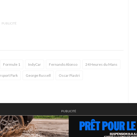
PUBLICITÉ
Formule 1
IndyCar
Fernando Alonso
24 Heures du Mans
rsport Park
George Russell
Oscar Piastri
PUBLICITÉ