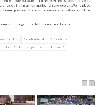
nadien en piste puisque le Torontois Nicholas Latifi a pris part
te fois-ci, il a inscrit un meilleur chrono que sa 19ème place
 17ème position. Il a ensuite redonné la voiture au pilote
haine, sur l'Hungaroring de Budapest, en Hongrie.
ewis Hamilton
Sebastian Vettel
Valtteri Bottas
g
Lance Stroll
Sergey Sirotkin
Formule 1