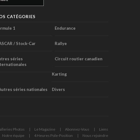
OS CATÉGORIES
rmule 1
Endurance
ASCAR / Stock-Car
Rallye
tres séries
Circuit routier canadien
ternationales
Karting
Autres séries nationales
Divers
alleries Photos
Le Magazine
Abonnez-Vous
Liens
Notre équipe
4 Heures Pole-Position
Nous rejoindre