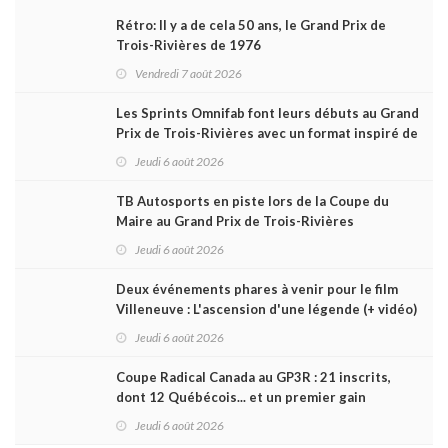
Rétro: Il y a de cela 50 ans, le Grand Prix de
Trois-Rivières de 1976
Vendredi 7 août 2026
Les Sprints Omnifab font leurs débuts au Grand
Prix de Trois-Rivières avec un format inspiré de
Daytona
Jeudi 6 août 2026
TB Autosports en piste lors de la Coupe du
Maire au Grand Prix de Trois-Rivières
Jeudi 6 août 2026
Deux événements phares à venir pour le film
Villeneuve : L'ascension d'une légende (+ vidéo)
Jeudi 6 août 2026
Coupe Radical Canada au GP3R : 21 inscrits,
dont 12 Québécois... et un premier gain
d'Antoine Sénéchal dans la série ?
Jeudi 6 août 2026