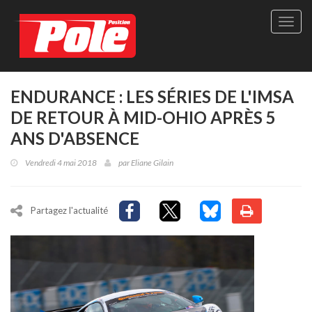
Site
officie
de
Pole-
Positi
Maga
ENDURANCE : LES SÉRIES DE L'IMSA
-
DE RETOUR À MID-OHIO APRÈS 5
Le
seul
ANS D'ABSENCE
maga
québé
Vendredi 4 mai 2018
par
Eliane Gilain
de
sport
autom
Partagez l'actualité