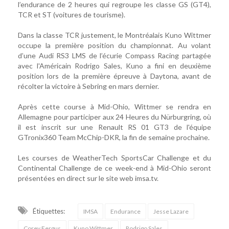
l’endurance de 2 heures qui regroupe les classe GS (GT4),
TCR et ST (voitures de tourisme).
Dans la classe TCR justement, le Montréalais Kuno Wittmer
occupe la première position du championnat. Au volant
d’une Audi RS3 LMS de l’écurie Compass Racing partagée
avec l'Américain Rodrigo Sales, Kuno a fini en deuxième
position lors de la première épreuve à Daytona, avant de
récolter la victoire à Sebring en mars dernier.
Après cette course à Mid-Ohio, Wittmer se rendra en
Allemagne pour participer aux 24 Heures du Nürburgring, où
il est inscrit sur une Renault RS 01 GT3 de l'équipe
GTronix360 Team McChip-DKR, la fin de semaine prochaine.
Les courses de WeatherTech SportsCar Challenge et du
Continental Challenge de ce week-end à Mid-Ohio seront
présentées en direct sur le site web imsa.tv.
Étiquettes:
IMSA
Endurance
Jesse Lazare
Corey Fergus
Kuno Wittmer
Rodrigo Sales