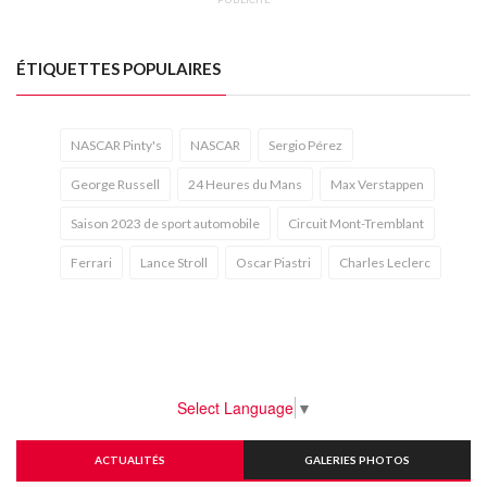
ÉTIQUETTES POPULAIRES
NASCAR Pinty's
NASCAR
Sergio Pérez
George Russell
24 Heures du Mans
Max Verstappen
Saison 2023 de sport automobile
Circuit Mont-Tremblant
Ferrari
Lance Stroll
Oscar Piastri
Charles Leclerc
Select Language
▼
ACTUALITÉS
GALERIES PHOTOS