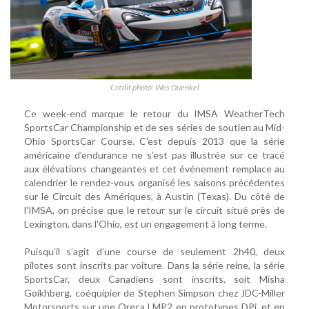
Crédit photo: Wes Duenkel
Ce week-end marque le retour du IMSA WeatherTech
SportsCar Championship et de ses séries de soutien au Mid-
Ohio SportsCar Course. C'est depuis 2013 que la série
américaine d’endurance ne s’est pas illustrée sur ce tracé
aux élévations changeantes et cet événement remplace au
calendrier le rendez-vous organisé les saisons précédentes
sur le Circuit des Amériques, à Austin (Texas). Du côté de
l'IMSA, on précise que le retour sur le circuit situé près de
Lexington, dans l'Ohio, est un engagement à long terme.
Puisqu’il s’agit d’une course de seulement 2h40, deux
pilotes sont inscrits par voiture. Dans la série reine, la série
SportsCar, deux Canadiens sont inscrits, soit Misha
Goikhberg, coéquipier de Stephen Simpson chez JDC-Miller
Motorsports sur une Oreca LMP2 en prototypes DPi, et en