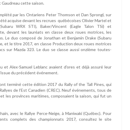
t Gaudreau cette saison.
omplété par les Ontariens Peter Thomson et Dan Sprongl, sur
a été acquise devant les recrues québécoises Olivier Martel et
Subaru WRX STI), Baker/Vincent (Eagle Talon TSi) et
e, devant les lauréats en classe deux roues motrices, les
cus. Le duo composé de Jonathan et Benjamin Drake (Subaru
e, et le titre 2017, en classe Production deux roues motrices
acs sur Mazda 323. Le duo se classe aussi onzième toutes-
et Alex-Samuel Leblanc avaient d'ores et déjà assuré leur
 l'issue du précédent événement.
nt terminé cette édition 2017 du Rally of the Tall Pines, qui
Rallyes de l’Est Canadien (CREC). Neuf événements, tous de
 et les provinces maritimes, composaient la saison, qui fut un
ain, avec le Rallye Perce-Neige, à Maniwaki (Québec). Pour
ments complets des championnats 2017, consultez le site