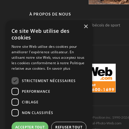
À PROPOS DE NOUS
×
Pole-Position, le seul magazine québécois de sport
Ce site Web utilise des
automobile.
cookies
SUIVEZ-NOUS
Notre site Web utilise des cookies pour
améliorer l'expérience utilisateur. En
utilisant notre site Web, vous acceptez tous
les cookies conformément à notre Politique
relative aux cookies.
En savoir plus
STRICTEMENT NÉCESSAIRES
PERFORMANCE
CIBLAGE
NON CLASSIFIÉS
Tous droits réservés © Les Éditions Pole-Position inc. 1990-202
Ce site est produit et hébergé par Montréal-Photo-Web.com
ACCEPTER TOUT
REFUSER TOUT