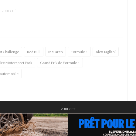
PUBLICITÉ
ot Challenge
Red Bull
McLaren
Formule 1
Alex Tagliani
ire Motorsport Park
Grand Prix de Formule 1
 automobile
PUBLICITÉ