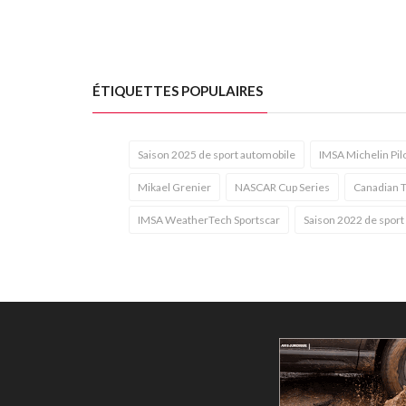
ÉTIQUETTES POPULAIRES
Saison 2025 de sport automobile
IMSA Michelin Pil
Mikael Grenier
NASCAR Cup Series
Canadian T
IMSA WeatherTech Sportscar
Saison 2022 de sport