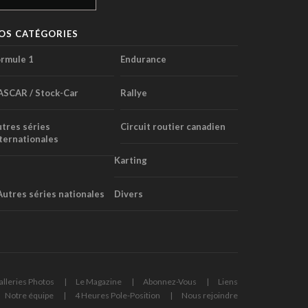
OS CATÉGORIES
rmule 1
Endurance
ASCAR / Stock-Car
Rallye
tres séries
Circuit routier canadien
ternationales
Karting
Autres séries nationales
Divers
alleries Photos
Le Magazine
Abonnez-Vous
Liens
Notre équipe
4 Heures Pole-Position
Nous rejoindre