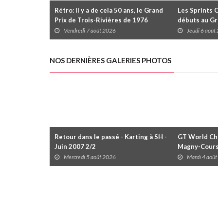
Rétro: Il y a de cela 50 ans, le Grand
Les Sprints 
Prix de Trois-Rivières de 1976
débuts au Gr
Rivières avec
Vendredi 7 août 2026
Jeudi 6 août
Daytona
NOS DERNIÈRES GALERIES PHOTOS
Retour dans le passé - Karting à SH -
GT World Cha
Juin 2007 2/2
Magny-Cour
Mercredi 5 août 2026
Mardi 4 aoû