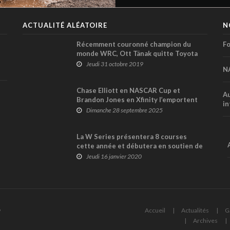
ACTUALITÉ ALÉATOIRE
N
Récemment couronné champion du
Fo
monde WRC, Ott Tänak quitte Toyota
pour Hyundai !
Jeudi 31 octobre 2019
N
Chase Elliott en NASCAR Cup et
Au
Brandon Jones en Xfinity l’emportent
in
ce week-end au Kansas Speedway
Dimanche 28 septembre 2025
La W Series présentera 8 courses
cette année et débutera en soutien de
la F1 à Austin et Mexico
Jeudi 16 janvier 2020
6
Accueil
Actualités
G
Archives