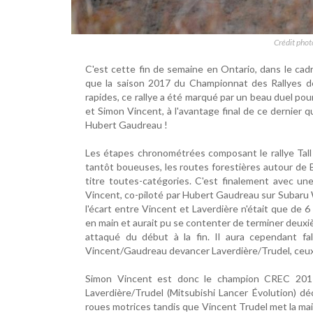
Crédit phot
C'est cette fin de semaine en Ontario, dans le cadr
que la saison 2017 du Championnat des Rallyes de
rapides, ce rallye a été marqué par un beau duel pou
et Simon Vincent, à l'avantage final de ce dernier q
Hubert Gaudreau !
Les étapes chronométrées composant le rallye Tall 
tantôt boueuses, les routes forestières autour de 
titre toutes-catégories. C'est finalement avec 
Vincent, co-piloté par Hubert Gaudreau sur Subaru W
l'écart entre Vincent et Laverdière n'était que de 6
en main et aurait pu se contenter de terminer deuxiè
attaqué du début à la fin. Il aura cependant fa
Vincent/Gaudreau devancer Laverdière/Trudel, ceux-c
Simon Vincent est donc le champion CREC 2017, 
Laverdière/Trudel (Mitsubishi Lancer Évolution) d
roues motrices tandis que Vincent Trudel met la ma