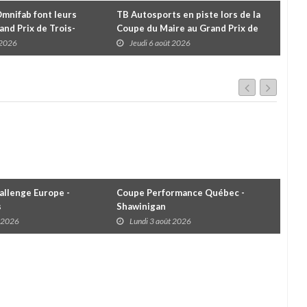
Omnifab font leurs
TB Autosports en piste lors de la
Deu
and Prix de Trois-
Coupe du Maire au Grand Prix de
pour
 un format inspiré de
Trois-Rivières
d'u
 2026
Jeudi 6 août 2026
J
llenge Europe -
Coupe Performance Québec -
WRC
s
Shawinigan
Éta
t 2026
Lundi 3 août 2026
D