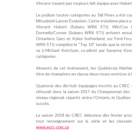
Vincent n'ayant pas toujours fait équipe avec Huber
Le podium toutes-catégories au Tall Pines a été c
Mitsubishi Lancer Évolution. Cette troisième place 
Vincent Hubert (Subaru WRX STI). Wit/Cox (
Donnelly/Cosner (Subaru WRX STI) arrivent ensuit
Ontariens Gary et Kylee Sutherland, sur Ford Fo
WRX STI) complète le "Top 10" tandis que la victoir
va à Michael Ketchum, co-piloté par Savanna Kov
catégories.
Absents de cet événement, les Québécois Mathieu 
titre de champions en classe deux roues motrices à
Quatorze des dix-huit équipages inscrits au CREC o
clôturait donc la saison 2017 du Championnat des 
niveau régional, répartis entre l’Ontario, le Québec
succès.
La saison 2018 du CREC débutera dès février proch
tout renseignement sur la série et les classe
www.ecrc-crec.ca