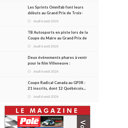
Les Sprints Omnifab font leurs
débuts au Grand Prix de Trois-
Rivières avec un format inspiré
Jeudi 6 août 2026
de Daytona
TB Autosports en piste lors de la
Coupe du Maire au Grand Prix de
Trois-Rivières
Jeudi 6 août 2026
Deux événements phares à venir
pour le film Villeneuve :
L'ascension d'une légende (+
Jeudi 6 août 2026
vidéo)
Coupe Radical Canada au GP3R :
21 inscrits, dont 12 Québécois...
et un premier gain d'Antoine
Jeudi 6 août 2026
Sénéchal dans la série ?