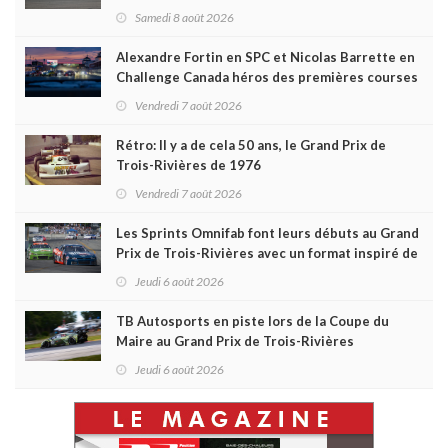
courses très disputées dans toutes les séries
Samedi 8 août 2026
Alexandre Fortin en SPC et Nicolas Barrette en
Challenge Canada héros des premières courses
du week-end au GP3R
Vendredi 7 août 2026
Rétro: Il y a de cela 50 ans, le Grand Prix de
Trois-Rivières de 1976
Vendredi 7 août 2026
Les Sprints Omnifab font leurs débuts au Grand
Prix de Trois-Rivières avec un format inspiré de
Daytona
Jeudi 6 août 2026
TB Autosports en piste lors de la Coupe du
Maire au Grand Prix de Trois-Rivières
Jeudi 6 août 2026