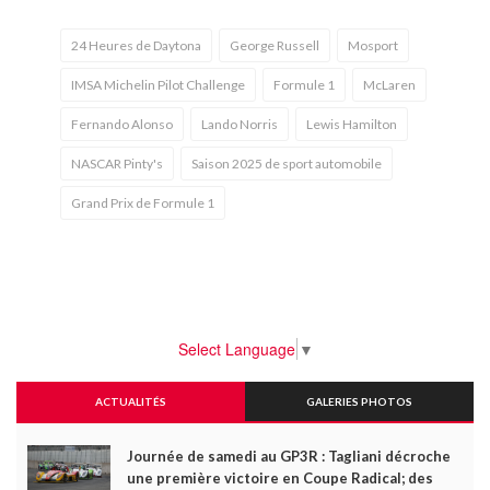
24 Heures de Daytona
George Russell
Mosport
IMSA Michelin Pilot Challenge
Formule 1
McLaren
Fernando Alonso
Lando Norris
Lewis Hamilton
NASCAR Pinty's
Saison 2025 de sport automobile
Grand Prix de Formule 1
Select Language
▼
ACTUALITÉS
GALERIES PHOTOS
Journée de samedi au GP3R : Tagliani décroche
une première victoire en Coupe Radical; des