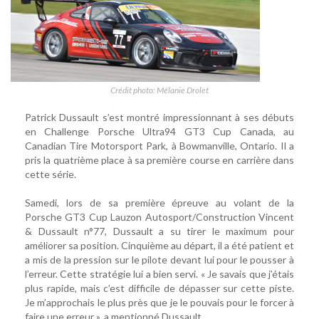
Crédit photo: Mélanie Drolet
Patrick Dussault s’est montré impressionnant à ses débuts
en Challenge Porsche Ultra94 GT3 Cup Canada, au
Canadian Tire Motorsport Park, à Bowmanville, Ontario. Il a
pris la quatrième place à sa première course en carrière dans
cette série.
Samedi, lors de sa première épreuve au volant de la
Porsche GT3 Cup Lauzon Autosport/Construction Vincent
& Dussault n°77, Dussault a su tirer le maximum pour
améliorer sa position. Cinquième au départ, il a été patient et
a mis de la pression sur le pilote devant lui pour le pousser à
l’erreur. Cette stratégie lui a bien servi. « Je savais que j’étais
plus rapide, mais c’est difficile de dépasser sur cette piste.
Je m’approchais le plus près que je le pouvais pour le forcer à
faire une erreur », a mentionné Dussault.