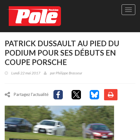
Site
officie
de
Pole-
Positi
Maga
PATRICK DUSSAULT AU PIED DU
-
PODIUM POUR SES DÉBUTS EN
Le
seul
COUPE PORSCHE
maga
québé
Lundi 22 mai 2017
par
Philippe Brasseur
de
sport
autom
Partagez l'actualité