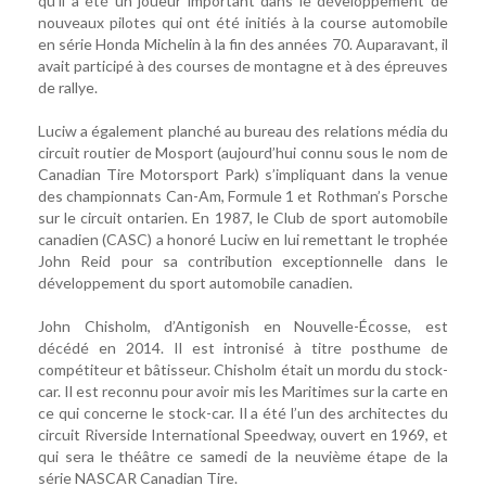
qu’il a été un joueur important dans le développement de
nouveaux pilotes qui ont été initiés à la course automobile
en série Honda Michelin à la fin des années 70. Auparavant, il
avait participé à des courses de montagne et à des épreuves
de rallye.
Luciw a également planché au bureau des relations média du
circuit routier de Mosport (aujourd’hui connu sous le nom de
Canadian Tire Motorsport Park) s’impliquant dans la venue
des championnats Can-Am, Formule 1 et Rothman’s Porsche
sur le circuit ontarien. En 1987, le Club de sport automobile
canadien (CASC) a honoré Luciw en lui remettant le trophée
John Reid pour sa contribution exceptionnelle dans le
développement du sport automobile canadien.
John Chisholm, d’Antigonish en Nouvelle-Écosse, est
décédé en 2014. Il est intronisé à titre posthume de
compétiteur et bâtisseur. Chisholm était un mordu du stock-
car. Il est reconnu pour avoir mis les Maritimes sur la carte en
ce qui concerne le stock-car. Il a été l’un des architectes du
circuit Riverside International Speedway, ouvert en 1969, et
qui sera le théâtre ce samedi de la neuvième étape de la
série NASCAR Canadian Tire.