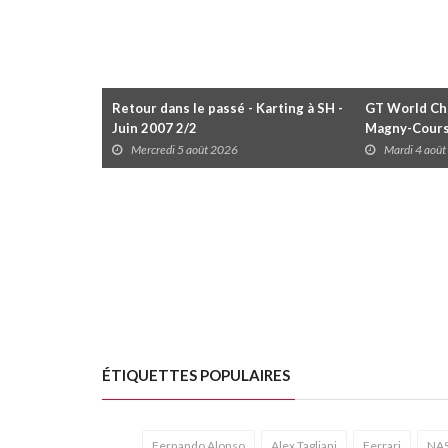
Retour dans le passé - Karting à SH -
GT World Cha
Juin 2007 2/2
Magny-Cour
Mercredi 5 août 2026
Mardi 4 aoû
ÉTIQUETTES POPULAIRES
Fernando Alonso
Alex Tagliani
Ferrari
NA