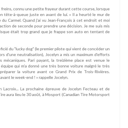
 freins, connu une petite frayeur durant cette course, lorsque
en tête-à-queue juste en avant de lui. « Il a heurté le mur de
te du Carmel. Quand j'ai vu Jean-François à cet endroit et moi
 fraction de seconde pour prendre une décision. Je me suis mis
 risque était trop grand que je frappe son auto en tentant de
cié du "lucky dog" (le premier pilote qui vient de concéder un
lors d'une neutralisation), Jocelyn a mis un maximum d'efforts
 mécaniques. Pari payant, la treizième place est venue le
on équipe qui m'a donné une très bonne voiture malgré le très
réparer la voiture avant ce Grand Prix de Trois-Rivières.
avant le week-end ! » rappelle Jocelyn.
 Lacroix... La prochaine épreuve de Jocelyn Fecteau et de
e aura lieu le 30 août, à Mosport (Canadian Tire Motorsport