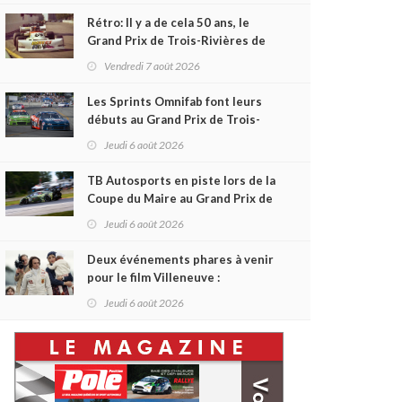
Rétro: Il y a de cela 50 ans, le
Grand Prix de Trois-Rivières de
1976
Vendredi 7 août 2026
Les Sprints Omnifab font leurs
débuts au Grand Prix de Trois-
Rivières avec un format inspiré
Jeudi 6 août 2026
de Daytona
TB Autosports en piste lors de la
Coupe du Maire au Grand Prix de
Trois-Rivières
Jeudi 6 août 2026
Deux événements phares à venir
pour le film Villeneuve :
L'ascension d'une légende (+
Jeudi 6 août 2026
vidéo)