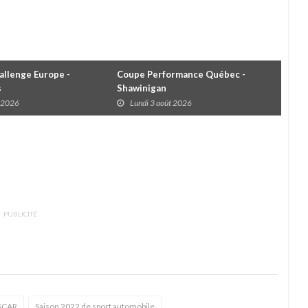
llenge Europe -
Coupe Performance Québec -
WRC
s
Shawinigan
Éta
t 2026
Lundi 3 août 2026
D
PUBLICITÉ
SCAR
Saison 2022 de sport automobile