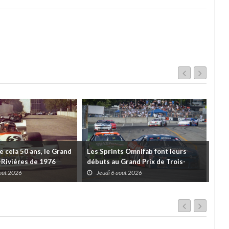
de cela 50 ans, le Grand
Les Sprints Omnifab font leurs
TB 
s-Rivières de 1976
débuts au Grand Prix de Trois-
Cou
Rivières avec un format inspiré de
Tro
août 2026
Jeudi 6 août 2026
J
Daytona