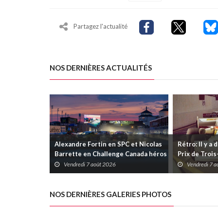
Partagez l'actualité
NOS DERNIÈRES ACTUALITÉS
Alexandre Fortin en SPC et Nicolas
Rétro: Il y a 
Barrette en Challenge Canada héros
Prix de Troi
des premières courses du week-end
Vendredi 7 août 2026
Vendredi 7 
au GP3R
NOS DERNIÈRES GALERIES PHOTOS