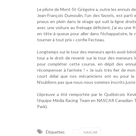
Le pilote de Mont-St-Grégoire a, outre les ennuis de
Jean-François Dumoulin, l'un des favoris, est parti 
pneus en plein dans le virage qui suit la ligne droi
avec une voiture au freinage déficient, j'ai eu une
en tête-à-queue pour aller dans l'échappatoire, le
tourner à tout prix » confie Fecteau.
Longtemps sur le tour des meneurs après avoir bénéfi
tour a le droit de revenir sur le tour des meneurs 
pour compléter cette course, en dépit des ennuis
récompenser à l'arrivée ! « Je suis très fier de m
court délai que nos mécaniciens ont eu pour la p
N'oublions pas que nous nous sommes inscrits juste 
L'épreuve a été remportée par le Québécois Kevin
l'équipe Média Racing Team en NASCAR Canadian Tir
Park).
Étiquettes:
NASCAR