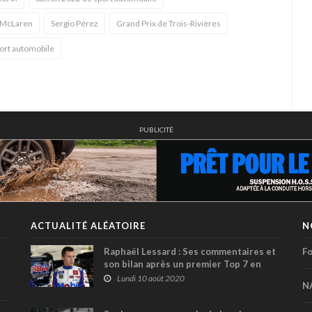
McLaren
Sergio Pérez
Grand Prix de Trois-Rivières
ort automobile
PUBLICITÉ
ACTUALITÉ ALÉATOIRE
N
Raphaël Lessard : Ses commentaires et
Fo
son bilan après un premier Top 7 en
NASCAR Truck
Lundi 10 août 2020
N