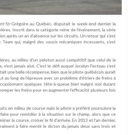
nt-St-Grégoire au Québec, disputait le week-end dernier la
ères. Inscrit dans la catégorie reine de l'événement, la série
on après un an d'absence sur les circuits. Un retour qui s'est
g Team qui, malgré des soucis mécaniques incessants, s'est
ières, au milieu d'un peloton aussi compétitif que celui de la
n'est jamais aisé. C'est le défi auquel Jocelyn Fecteau s'est
 était une belle récompense, bien que le pilote québécois aurait
out au long de l'épreuve avec un problème d'étriers de freins à
é, occasionnant quelques tête-à-queue bien malgré moi durant
s pomper les freins pour en augmenter l'efficacité plusieurs fois
uits en milieu de course mais le pilote a préféré poursuivre la
 faire pour remédier à la situation sur le champ, alors que ce
ner la course, croiser le fil d'arrivée. En 2013 et l'an dernier,
vraiment à faire mentir le dicton du jamais deux sans trois et