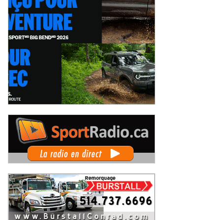
Autosports en piste lors de la
Deux événements phares à venir
pe du Maire au Grand Prix de
pour le film Villeneuve : L'ascensio
is-Rivières
d'une légende (+ vidéo)
eudi 6 août 2026
Jeudi 6 août 2026