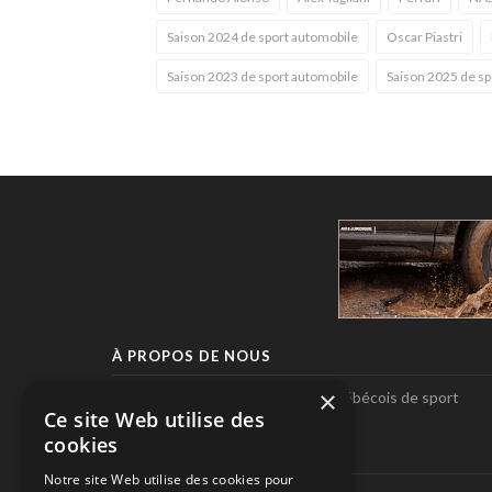
Saison 2024 de sport automobile
Oscar Piastri
Saison 2023 de sport automobile
Saison 2025 de sp
À PROPOS DE NOUS
×
Pole-Position, le seul magazine québécois de sport
Ce site Web utilise des
automobile.
cookies
SUIVEZ-NOUS
Notre site Web utilise des cookies pour