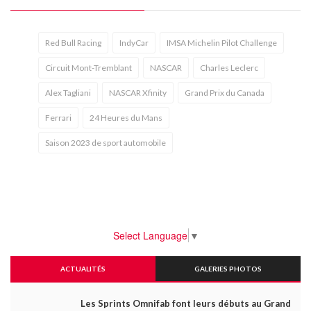
Red Bull Racing
IndyCar
IMSA Michelin Pilot Challenge
Circuit Mont-Tremblant
NASCAR
Charles Leclerc
Alex Tagliani
NASCAR Xfinity
Grand Prix du Canada
Ferrari
24 Heures du Mans
Saison 2023 de sport automobile
Select Language
▼
ACTUALITÉS
GALERIES PHOTOS
Les Sprints Omnifab font leurs débuts au Grand