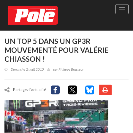
Site
officie
de
Pole-
Positi
Maga
UN TOP 5 DANS UN GP3R
-
MOUVEMENTÉ POUR VALÉRIE
Le
seul
CHIASSON !
maga
québé
Dimanche 2 août 2015
par
Philippe Brasseur
de
sport
autom
Partagez l'actualité