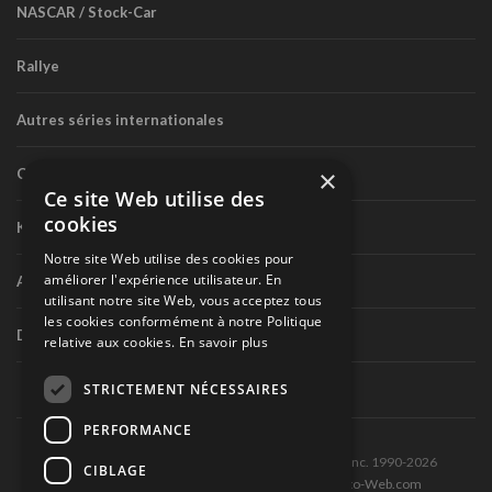
NASCAR / Stock-Car
Rallye
Autres séries internationales
×
Circuit routier canadien
Ce site Web utilise des
cookies
Karting
Notre site Web utilise des cookies pour
améliorer l'expérience utilisateur. En
Autres séries nationales
utilisant notre site Web, vous acceptez tous
les cookies conformément à notre Politique
Divers
relative aux cookies.
En savoir plus
STRICTEMENT NÉCESSAIRES
PERFORMANCE
Tous droits réservés © Les Éditions Pole-Position inc. 1990-2026
CIBLAGE
Ce site est produit et hébergé par Montréal-Photo-Web.com