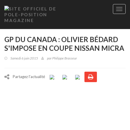
Site
officie
de
Pole-
Positi
GP DU CANADA : OLIVIER BÉDARD
Maga
-
S'IMPOSE EN COUPE NISSAN MICRA
Le
seul
Samedi 6 juin 2015
par
Philippe Brasseur
maga
québé
de
Partagez l'actualité
sport
autom