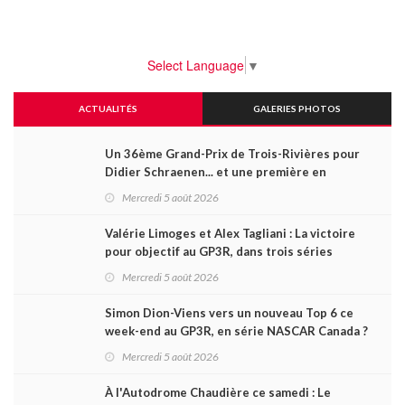
Select Language
▼
ACTUALITÉS
GALERIES PHOTOS
Un 36ème Grand-Prix de Trois-Rivières pour
Didier Schraenen... et une première en
Challenge Canada
Mercredi 5 août 2026
Valérie Limoges et Alex Tagliani : La victoire
pour objectif au GP3R, dans trois séries
différentes
Mercredi 5 août 2026
Simon Dion-Viens vers un nouveau Top 6 ce
week-end au GP3R, en série NASCAR Canada ?
Mercredi 5 août 2026
À l'Autodrome Chaudière ce samedi : Le