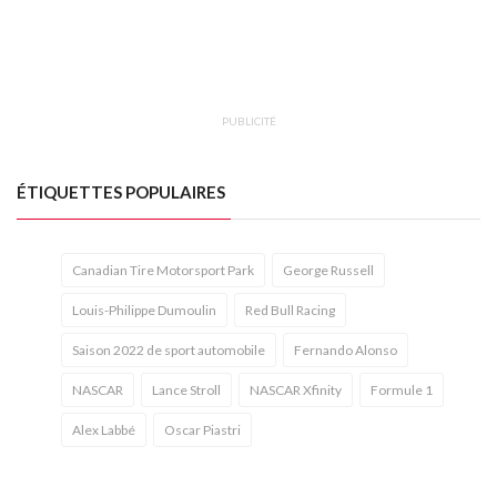
PUBLICITÉ
ÉTIQUETTES POPULAIRES
Canadian Tire Motorsport Park
George Russell
Louis-Philippe Dumoulin
Red Bull Racing
Saison 2022 de sport automobile
Fernando Alonso
NASCAR
Lance Stroll
NASCAR Xfinity
Formule 1
Alex Labbé
Oscar Piastri