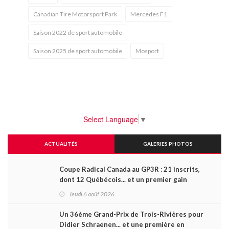
Canadian Tire Motorsport Park
Mercedes F1
Saison 2022 de sport automobile
Saison 2025 de sport automobile
Mosport
Select Language
▼
ACTUALITÉS
GALERIES PHOTOS
Coupe Radical Canada au GP3R : 21 inscrits,
dont 12 Québécois... et un premier gain
d'Antoine Sénéchal dans la série ?
Jeudi 6 août 2026
Un 36ème Grand-Prix de Trois-Rivières pour
Didier Schraenen... et une première en