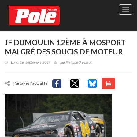
Site
officie
de
Pole-
Positi
Maga
JF DUMOULIN 12ÈME À MOSPORT
-
MALGRÉ DES SOUCIS DE MOTEUR
Le
seul
Lundi 1er septembre 2014
par
Philippe Brasseur
maga
québé
de
sport
Partagez l'actualité
autom