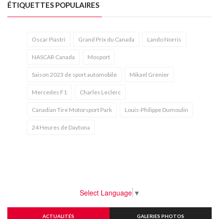
ÉTIQUETTES POPULAIRES
Oscar Piastri
Grand Prix du Canada
Lando Norris
NASCAR Canada
Mosport
Saison 2023 de sport automobile
Mikael Grenier
Mercedes F1
Charles Leclerc
Canadian Tire Motorsport Park
Louis-Philippe Dumoulin
24 Heures de Daytona
Select Language
▼
ACTUALITÉS
GALERIES PHOTOS