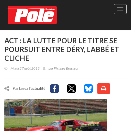
Site
officie
de
Pole-
Positi
Maga
ACT : LA LUTTE POUR LE TITRE SE
-
POURSUIT ENTRE DÉRY, LABBÉ ET
Le
seul
CLICHE
maga
québé
Mardi 27 août 2013
par
Philippe Brasseur
de
sport
autom
Partagez l'actualité