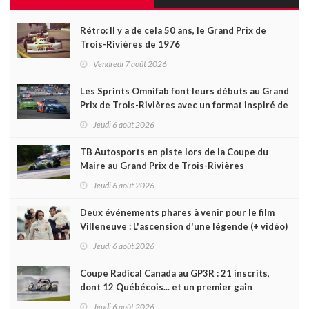
Rétro: Il y a de cela 50 ans, le Grand Prix de
Trois-Rivières de 1976
Vendredi 7 août 2026
Les Sprints Omnifab font leurs débuts au Grand
Prix de Trois-Rivières avec un format inspiré de
Daytona
Jeudi 6 août 2026
TB Autosports en piste lors de la Coupe du
Maire au Grand Prix de Trois-Rivières
Jeudi 6 août 2026
Deux événements phares à venir pour le film
Villeneuve : L'ascension d'une légende (+ vidéo)
Jeudi 6 août 2026
Coupe Radical Canada au GP3R : 21 inscrits,
dont 12 Québécois... et un premier gain
d'Antoine Sénéchal dans la série ?
Jeudi 6 août 2026