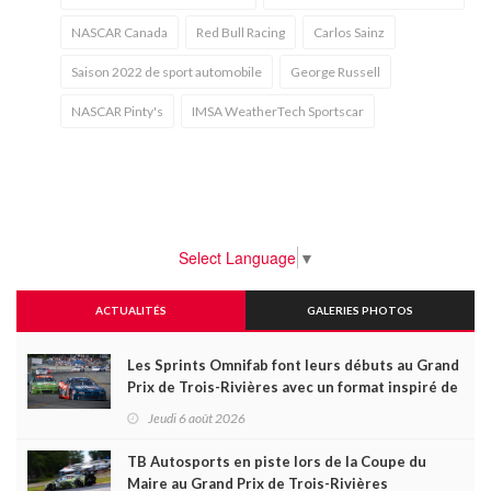
NASCAR Canada
Red Bull Racing
Carlos Sainz
Saison 2022 de sport automobile
George Russell
NASCAR Pinty's
IMSA WeatherTech Sportscar
Select Language
▼
ACTUALITÉS
GALERIES PHOTOS
Les Sprints Omnifab font leurs débuts au Grand
Prix de Trois-Rivières avec un format inspiré de
Daytona
Jeudi 6 août 2026
TB Autosports en piste lors de la Coupe du
Maire au Grand Prix de Trois-Rivières