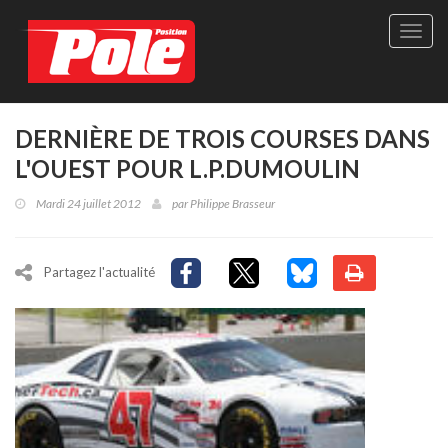
Site
officie
de
Pole-
Positi
Maga
DERNIÈRE DE TROIS COURSES DANS
-
L'OUEST POUR L.P.DUMOULIN
Le
seul
Mardi 24 juillet 2012
par
Philippe Brasseur
maga
québé
de
sport
Partagez l'actualité
autom