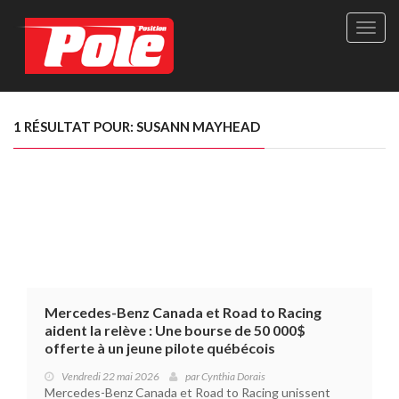
Site
officie
de
Pole-
Positi
Maga
1 RÉSULTAT POUR: SUSANN MAYHEAD
-
Le
seul
maga
québé
de
sport
autom
Mercedes-Benz Canada et Road to Racing
aident la relève : Une bourse de 50 000$
offerte à un jeune pilote québécois
Vendredi 22 mai 2026
par
Cynthia Dorais
Mercedes-Benz Canada et Road to Racing unissent