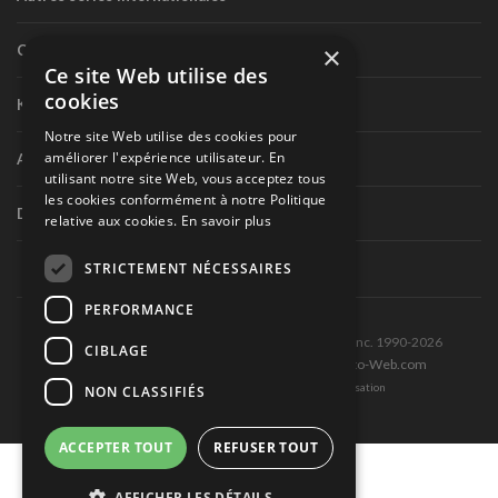
×
Circuit routier canadien
Ce site Web utilise des
cookies
Karting
Notre site Web utilise des cookies pour
améliorer l'expérience utilisateur. En
Autres séries nationales
utilisant notre site Web, vous acceptez tous
les cookies conformément à notre Politique
Divers
relative aux cookies.
En savoir plus
STRICTEMENT NÉCESSAIRES
PERFORMANCE
Tous droits réservés © Les Éditions Pole-Position inc. 1990-2026
CIBLAGE
Ce site est produit et hébergé par Montréal-Photo-Web.com
Politique de confidentialité et Conditions d’utilisation
NON CLASSIFIÉS
ACCEPTER TOUT
REFUSER TOUT
AFFICHER LES DÉTAILS