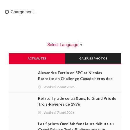
Chargement...
Select Language
▼
ACTUALITÉS
GALERIES PHOTOS
Alexandre Fortin en SPC et Nicolas
Barrette en Challenge Canada héros des
premières courses du week-end au GP3R
Vendredi 7 août 2026
Rétro: Il y a de cela 50 ans, le Grand Prix de
Trois-Rivières de 1976
Vendredi 7 août 2026
Les Sprints Omnifab font leurs débuts au
Grand Prix de Trois-Rivières avec un